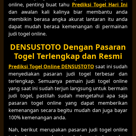
online, penting buat tahu
Prediksi Togel Hari Ini
dan awalan kali kalinya biar membantu anda
membikin berasa angka akurat lantaran itu anda
dapat mudah berasa kemenangan di permainan
judi togel online.
DENSUSTOTO Dengan Pasaran
Togel Terlengkap dan Resmi
Prediksi Togel Online DENSUSTOTO
saat ini sudah
menyediakan pasaran judi togel terbesar dan
terlengkap. Semuanya pemain judi togel online
yang saat ini sudah terjun langsung untuk bermain
judi togel, pastilah sudah mengetahui apa saja
pasaran togel online yang dapat memberikan
kemenangan secara begitu mudah dan juga bayar
100% kemenangan anda.
Nah, berikut merupakan pasaran judi togel online