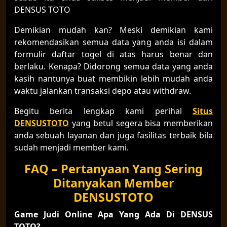
DENSUS TOTO
Demikian mudah kan? Meski demikian kami
rekomendasikan semua data yang anda isi dalam
formulir daftar togel di atas harus benar dan
berlaku. Kenapa? Didorong semua data yang anda
kasih nantunya buat membikin lebih mudah anda
waktu jalankan transaksi depo atau withdraw.
Begitu berita lengkap kami perihal
Situs
DENSUSTOTO
yang betul segera bisa memberikan
anda sebuah layanan dan juga fasilitas terbaik bila
sudah menjadi member kami.
FAQ – Pertanyaan Yang Sering
Ditanyakan Member
DENSUSTOTO
Game Judi Online Apa Yang Ada Di DENSUS
TOTO?