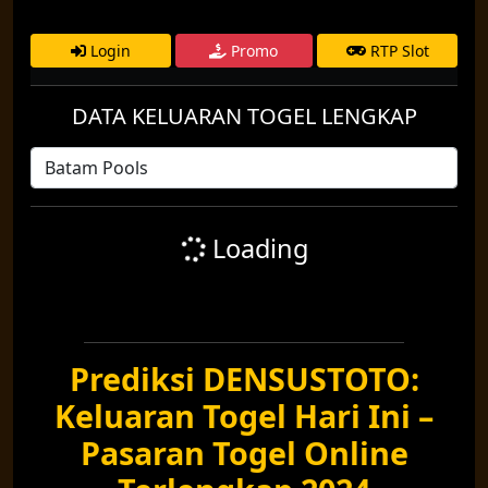
Login
Promo
RTP Slot
DATA KELUARAN TOGEL LENGKAP
Loading
Prediksi DENSUSTOTO:
Keluaran Togel Hari Ini –
Pasaran Togel Online