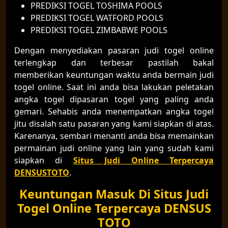
PREDIKSI TOGEL TOSHIMA POOLS
PREDIKSI TOGEL WATFORD POOLS
PREDIKSI TOGEL ZIMBABWE POOLS
Dengan menyediakan pasaran judi togel online
terlengkap dan terbesar pastilah bakal
memberikan keuntungan waktu anda bermain judi
togel online. Saat ini anda bisa lakukan peletakan
angka togel dipasaran togel yang paling anda
gemari. Sehabis anda menempatkan angka togel
jitu disalah satu pasaran yang kami siapkan di atas.
Karenanya, sembari menanti anda bisa memainkan
permainan judi online yang lain yang sudah kami
siapkan di
Situs Judi Online Terpercaya
DENSUSTOTO
.
Keuntungan Masuk Di Situs Judi
Togel Online Terpercaya DENSUS
TOTO