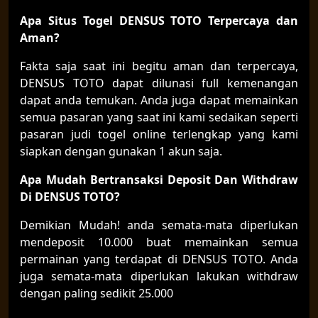
Apa Situs Togel DENSUS TOTO Terpercaya dan
Aman?
Fakta saja saat ini begitu aman dan terpercaya,
DENSUS TOTO dapat dilunasi full kemenangan
dapat anda temukan. Anda juga dapat memainkan
semua pasaran yang saat ini kami sedaikan seperti
pasaran judi togel online terlengkap yang kami
siapkan dengan gunakan 1 akun saja.
Apa Mudah
Bert
ransaksi Deposit Dan Withdraw
Di DENSUS TOTO?
Demikian Mudah! anda semata-mata diperlukan
mendeposit 10.000 buat memainkan semua
permainan yang terdapat di DENSUS TOTO. Anda
juga semata-mata diperlukan lakukan withdraw
dengan paling sedikit 25.000