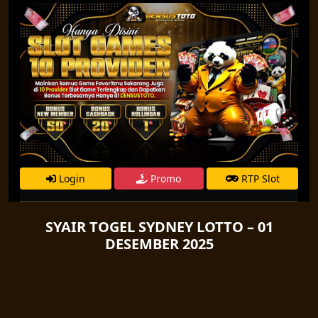
Login
Promo
RTP Slot
SYAIR TOGEL SYDNEY LOTTO – 01
DESEMBER 2025