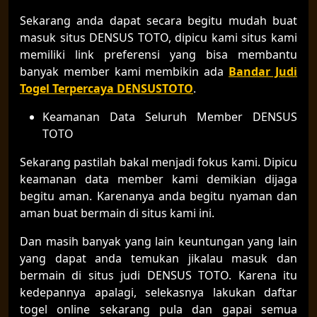
Sekarang anda dapat secara begitu mudah buat
masuk situs DENSUS TOTO, dipicu kami situs kami
memiliki link preferensi yang bisa membantu
banyak member kami membikin ada
Bandar Judi
Togel Terpercaya DENSUSTOTO
.
Keamanan Data Seluruh Member DENSUS
TOTO
Sekarang pastilah bakal menjadi fokus kami. Dipicu
keamanan data member kami demikian dijaga
begitu aman. Karenanya anda begitu nyaman dan
aman buat bermain di situs kami ini.
Dan masih banyak yang lain keuntungan yang lain
yang dapat anda temukan jikalau masuk dan
bermain di situs judi DENSUS TOTO. Karena itu
kedepannya apalagi, selekasnya lakukan daftar
togel online sekarang pula dan gapai semua