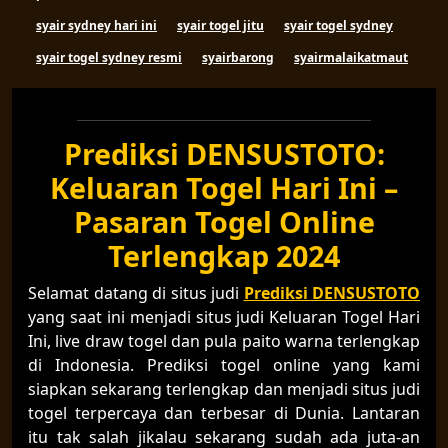
syair sydney hari ini
syair togel jitu
syair togel sydney
syair togel sydney resmi
syairbarong
syairmalaikatmaut
Prediksi DENSUSTOTO:
Keluaran Togel Hari Ini –
Pasaran Togel Online
Terlengkap 2024
Selamat datang di situs judi
Prediksi DENSUSTOTO
yang saat ini menjadi situs judi Keluaran Togel Hari
Ini, live draw togel dan pula paito warna terlengkap
di Indonesia. Prediksi togel online yang kami
siapkan sekarang terlengkap dan menjadi situs judi
togel terpercaya dan terbesar di Dunia. Lantaran
itu tak salah jikalau sekarang sudah ada juta-an