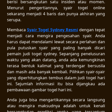
berisi bersangkutan satu insiden atau momen.
Menurut pengertiannya, syair togel online
sekarang menjadi 4 baris dan punya akhiran yang
serupa.
Membaca
Syair Togel Sydney Resmi
dengan tepat
menjadi cara mengira pengesahan syair. Anda
harus dapat mendalami lewat secara perlahan dan
pula putuskan syair yang paling banyak dicari
pemain judi togel sydney. Sepanjang penelusuran
waktu yang akan datang, anda ada kemungkinan
terasa bentuk kalimat yang terdengar bersusila
dan masih ada banyak kembali. Pilihkan syair-syair
yang diperhitungkan tembus dalam judi togel hari
ini. Sejumlah informasi itu bisa dijangkau ada
pembawaan gambar togel hari ini.
Anda juga bisa mengartikannya secara langsung
atau mengira maksudnya adalah untuk kenali
bersangkutan prediksi angka yang tercantum