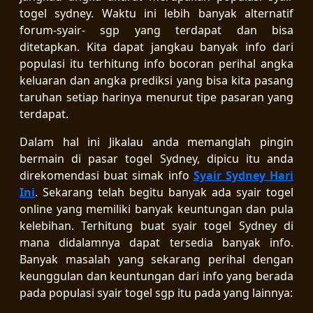
togel sydney. Waktu ini lebih banyak alternatif
forum-syair- sgp yang terdapat dan bisa
ditetapkan. Kita dapat jangkau banyak info dari
populasi itu terhitung info bocoran perihal angka
keluaran dan angka prediksi yang bisa kita pasang
taruhan setiap harinya menurut tipe pasaran yang
terdapat.
Dalam hal ini Jikalau anda memanglah pingin
bermain di pasar togel Sydney, dipicu itu anda
direkomendasi buat simak info
Syair Sydney Hari
Ini
. Sekarang telah begitu banyak ada syair togel
online yang memiliki banyak keuntungan dan pula
kelebihan. Terhitung buat syair togel Sydney di
mana didalamnya dapat tersedia banyak info.
Banyak masalah yang sekarang perihal dengan
keunggulan dan keuntungan dari info yang berada
pada populasi syair togel sgp itu pada yang lainnya: