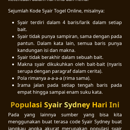
Sejumlah Kode Syair Togel Online, misalnya:
Syair terdiri dalam 4 baris/larik dalam setiap
bait.
Syair tidak punya sampiran, sama dengan pada
pantun. Dalam kata lain, semua baris punya
kandungan isi dan makna.
Syair tidak berakhir dalam sebuah bait.
Makna syair dikukuhkan oleh bait-bait (nyaris
serupa dengan paragraf dalam cerita).
Pola rimanya a-a-a-a (rima sama).
Irama jalan pada setiap tengah baris pada
empat hingga sampai enam suku kata.
Populasi Syair Sydney Hari Ini
Pada yang lainnya sumber yang bisa kita
menggunakan buat terasa code Syair Sydney buat
jangkau angka akurat merupakan populasi syair