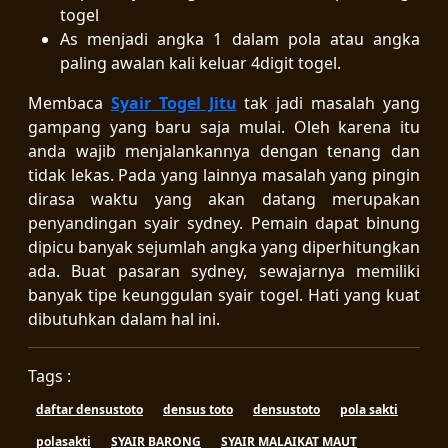
togel
As menjadi angka 1 dalam pola atau angka
paling awalan kali keluar 4digit togel.
Membaca
Syair Togel Jitu
tak jadi masalah yang
gampang yang baru saja mulai. Oleh karena itu
anda wajib menjalankannya dengan tenang dan
tidak lekas. Pada yang lainnya masalah yang pingin
dirasa waktu yang akan datang merupakan
penyandingan syair sydney. Pemain dapat binung
dipicu banyak sejumlah angka yang diperhitungkan
ada. Buat pasaran sydney, sewajarnya memiliki
banyak tipe keunggulan syair togel. Hati yang kuat
dibutuhkan dalam hal ini.
Tags :
daftar densustoto
densus toto
densustoto
pola sakti
polasakti
SYAIR BARONG
SYAIR MALAIKAT MAUT