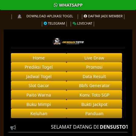
WHATSAPP
DOWNLOAD APLIKASI TOGEL
DAFTAR JADI MEMBER
TELEGRAM
LIVECHAT
Home
Live Draw
Prediksi Togel
Promosi
Jadwal Togel
Data Result
Slot Gacor
Bbfs Generator
Paito Warna
Konv. Toto SGP
Buku Mimpi
Bukti Jackpot
Keluhan
Panduan
SELAMAT DATANG DI
DENSUSTOTO
AGEN TO