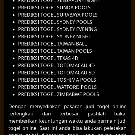
PREDIKSI TOGEL SINGAPORE NIGHT
PREDIKSI TOGEL SUNDA POOLS
PREDIKSI TOGEL SURABAYA POOLS
PREDIKSI TOGEL SYDNEY POOLS
PREDIKSI TOGEL SYDNEY EVENING
PREDIKSI TOGEL SYDNEY NIGHT
PREDIKSI TOGEL TAIWAN BALL
PREDIKSI TOGEL TAIWAN POOLS
PREDIKSI TOGEL TEXAS 4D
PREDIKSI TOGEL TOTOMACAU 4D
PREDIKSI TOGEL TOTOMACAU 5D
PREDIKSI TOGEL TOSHIMA POOLS
PREDIKSI TOGEL WATFORD POOLS
PREDIKSI TOGEL ZIMBABWE POOLS
Dengan menyediakan pasaran judi togel online
terlengkap dan terbesar pastilah bakal
memberikan keuntungan waktu anda bermain judi
togel online. Saat ini anda bisa lakukan peletakan