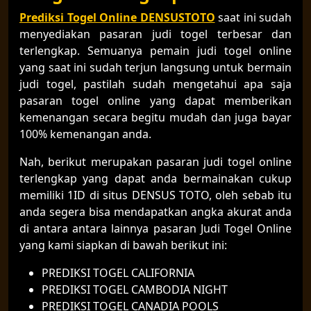
Prediksi Togel Online DENSUSTOTO
saat ini sudah
menyediakan pasaran judi togel terbesar dan
terlengkap. Semuanya pemain judi togel online
yang saat ini sudah terjun langsung untuk bermain
judi togel, pastilah sudah mengetahui apa saja
pasaran togel online yang dapat memberikan
kemenangan secara begitu mudah dan juga bayar
100% kemenangan anda.
Nah, berikut merupakan pasaran judi togel online
terlengkap yang dapat anda bermainakan cukup
memiliki 1ID di situs DENSUS TOTO, oleh sebab itu
anda segera bisa mendapatkan angka akurat anda
di antara antara lainnya pasaran Judi Togel Online
yang kami siapkan di bawah berikut ini:
PREDIKSI TOGEL CALIFORNIA
PREDIKSI TOGEL CAMBODIA NIGHT
PREDIKSI TOGEL CANADIA POOLS