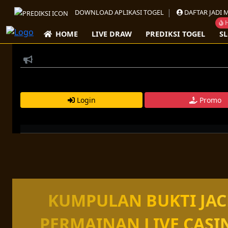
DOWNLOAD APLIKASI TOGEL
DAFTAR JADI
HOME
LIVE DRAW
PREDIKSI TOGEL
S
Login
Promo
KUMPULAN BUKTI JA
PERMAINAN LIVE CASINO