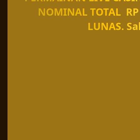
NOMINAL TOTAL RP 3
LUNAS
. S