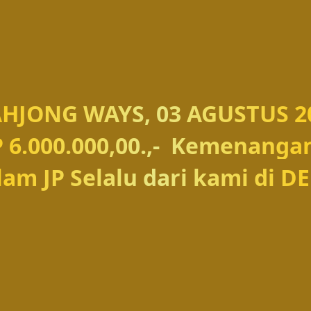
JONG WAYS, 03 AGUSTUS 202
6.000.000,00.,- Kemenangan
alam JP Selalu dari kami di
DE