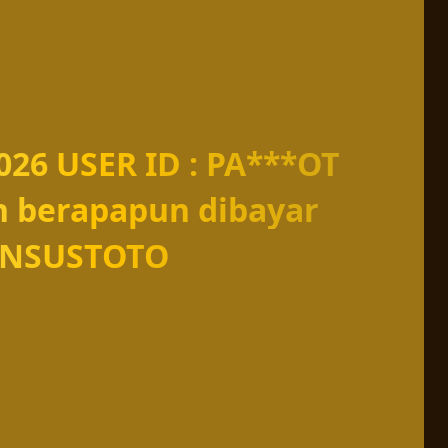
6 USER ID : PA***OT
 berapapun dibayar
NSUSTOTO