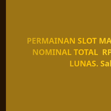
PERMAINAN SLOT MAH
NOMINAL TOTAL RP 
LUNAS
. S