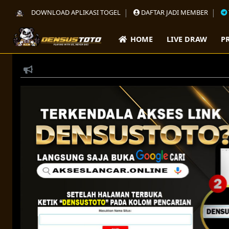
DOWNLOAD APLIKASI TOGEL
DAFTAR JADI MEMBER
HOME
LIVE DRAW
P