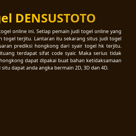
ogel DENSUSTOTO
gel online ini. Setiap pemain judi togel online yang
el terjitu. Lantaran itu sekarang situs judi togel
n prediksi hongkong dari syair togel hk terjitu.
ang terdapat sifat code syair. Maka serius tidak
air hongkong dapat dipakai buat bahan ketidaksamaan
 di situ dapat anda angka bermain 2D, 3D dan 4D.