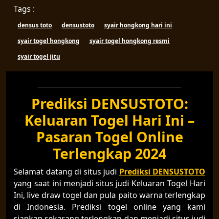
Tags :
densus toto
densustoto
syair hongkong hari ini
syair togel hongkong
syair togel hongkong resmi
syair togel jitu
Prediksi DENSUSTOTO:
Keluaran Togel Hari Ini –
Pasaran Togel Online
Terlengkap 2024
Selamat datang di situs judi
Prediksi DENSUSTOTO
yang saat ini menjadi situs judi Keluaran Togel Hari
Ini, live draw togel dan pula paito warna terlengkap
di Indonesia. Prediksi togel online yang kami
siapkan sekarang terlengkap dan menjadi situs judi