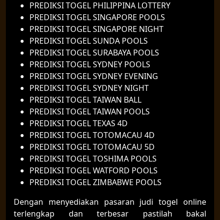
PREDIKSI TOGEL PHILIPPINA LOTTERY
PREDIKSI TOGEL SINGAPORE POOLS
PREDIKSI TOGEL SINGAPORE NIGHT
PREDIKSI TOGEL SUNDA POOLS
PREDIKSI TOGEL SURABAYA POOLS
PREDIKSI TOGEL SYDNEY POOLS
PREDIKSI TOGEL SYDNEY EVENING
PREDIKSI TOGEL SYDNEY NIGHT
PREDIKSI TOGEL TAIWAN BALL
PREDIKSI TOGEL TAIWAN POOLS
PREDIKSI TOGEL TEXAS 4D
PREDIKSI TOGEL TOTOMACAU 4D
PREDIKSI TOGEL TOTOMACAU 5D
PREDIKSI TOGEL TOSHIMA POOLS
PREDIKSI TOGEL WATFORD POOLS
PREDIKSI TOGEL ZIMBABWE POOLS
Dengan menyediakan pasaran judi togel online
terlengkap dan terbesar pastilah bakal