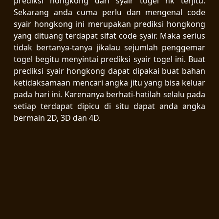
prediksi hongkong dari syair togel hk terjitu.
Sekarang anda cuma perlu dan mengenal code
syair hongkong ini merupakan prediksi hongkong
yang dituang terdapat sifat code syair. Maka serius
tidak bertanya-tanya jikalau sejumlah penggemar
togel begitu menyintai prediksi syair togel ini. Buat
prediksi syair hongkong dapat dipakai buat bahan
ketidaksamaan mencari angka jitu yang bisa keluar
pada hari ini. Karenanya berhati-hatilah selalu pada
setiap terdapat dipicu di situ dapat anda angka
bermain 2D, 3D dan 4D.