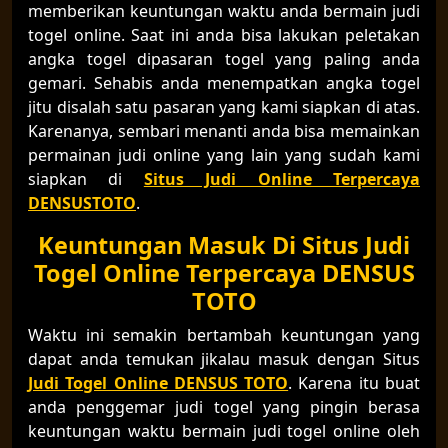
memberikan keuntungan waktu anda bermain judi
togel online. Saat ini anda bisa lakukan peletakan
angka togel dipasaran togel yang paling anda
gemari. Sehabis anda menempatkan angka togel
jitu disalah satu pasaran yang kami siapkan di atas.
Karenanya, sembari menanti anda bisa memainkan
permainan judi online yang lain yang sudah kami
siapkan di
Situs Judi Online Terpercaya
DENSUSTOTO
.
Keuntungan Masuk Di Situs Judi
Togel Online Terpercaya DENSUS
TOTO
Waktu ini semakin bertambah keuntungan yang
dapat anda temukan jikalau masuk dengan Situs
Judi Togel Online DENSUS TOTO
. Karena itu buat
anda penggemar judi togel yang pingin berasa
keuntungan waktu bermain judi togel online oleh