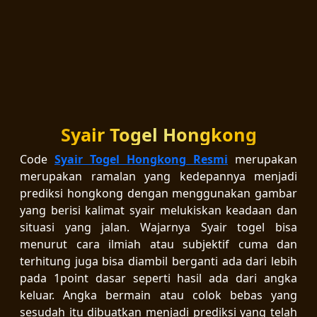
Syair Togel Hongkong
Code
Syair Togel Hongkong Resmi
merupakan
merupakan ramalan yang kedepannya menjadi
prediksi hongkong dengan menggunakan gambar
yang berisi kalimat syair melukiskan keadaan dan
situasi yang jalan. Wajarnya Syair togel bisa
menurut cara ilmiah atau subjektif cuma dan
terhitung juga bisa diambil berganti ada dari lebih
pada 1point dasar seperti hasil ada dari angka
keluar. Angka bermain atau colok bebas yang
sesudah itu dibuatkan menjadi prediksi yang telah