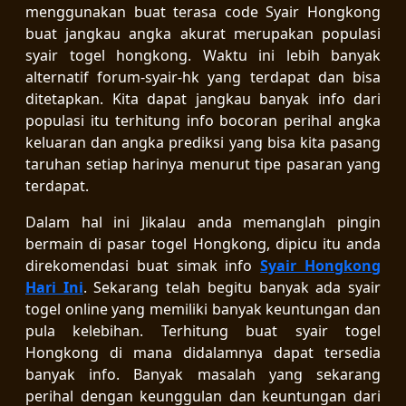
menggunakan buat terasa code Syair Hongkong
buat jangkau angka akurat merupakan populasi
syair togel hongkong. Waktu ini lebih banyak
alternatif forum-syair-hk yang terdapat dan bisa
ditetapkan. Kita dapat jangkau banyak info dari
populasi itu terhitung info bocoran perihal angka
keluaran dan angka prediksi yang bisa kita pasang
taruhan setiap harinya menurut tipe pasaran yang
terdapat.
Dalam hal ini Jikalau anda memanglah pingin
bermain di pasar togel Hongkong, dipicu itu anda
direkomendasi buat simak info
Syair Hongkong
Hari Ini
. Sekarang telah begitu banyak ada syair
togel online yang memiliki banyak keuntungan dan
pula kelebihan. Terhitung buat syair togel
Hongkong di mana didalamnya dapat tersedia
banyak info. Banyak masalah yang sekarang
perihal dengan keunggulan dan keuntungan dari