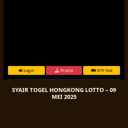
Login
Promo
RTP Slot
SYAIR TOGEL HONGKONG LOTTO – 09
MEI 2025