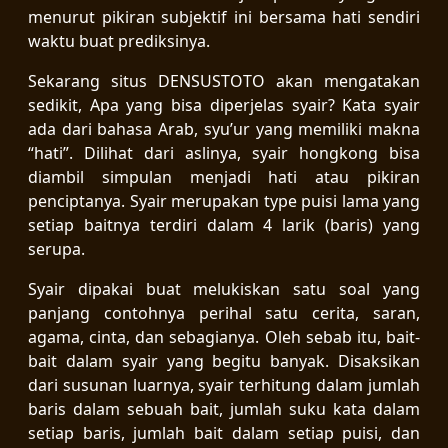
menurut pikiran subjektif ini bersama hati sendiri
waktu buat prediksinya.
Sekarang situs DENSUSTOTO akan mengatakan
sedikit, Apa yang bisa diperjelas syair? Kata syair
ada dari bahasa Arab, syu’ur yang memiliki makna
“hati”. Dilihat dari aslinya, syair hongkong bisa
diambil simpulan menjadi hati atau pikiran
penciptanya. Syair merupakan type puisi lama yang
setiap baitnya terdiri dalam 4 larik (baris) yang
serupa.
Syair dipakai buat melukiskan satu soal yang
panjang contohnya perihal satu cerita, saran,
agama, cinta, dan sebagianya. Oleh sebab itu, bait-
bait dalam syair yang begitu banyak. Disaksikan
dari susunan luarnya, syair terhitung dalam jumlah
baris dalam sebuah bait, jumlah suku kata dalam
setiap baris, jumlah bait dalam setiap puisi, dan