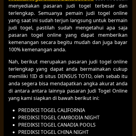
menyediakan pasaran judi togel terbesar dan
terlengkap. Semuanya pemain judi togel online
yang saat ini sudah terjun langsung untuk bermain
judi togel, pastilah sudah mengetahui apa saja
pasaran togel online yang dapat memberikan
kemenangan secara begitu mudah dan juga bayar
100% kemenangan anda.
Nah, berikut merupakan pasaran judi togel online
terlengkap yang dapat anda bermainakan cukup
memiliki 1ID di situs DENSUS TOTO, oleh sebab itu
anda segera bisa mendapatkan angka akurat anda
di antara antara lainnya pasaran Judi Togel Online
yang kami siapkan di bawah berikut ini:
PREDIKSI TOGEL CALIFORNIA
PREDIKSI TOGEL CAMBODIA NIGHT
PREDIKSI TOGEL CANADIA POOLS
PREDIKSI TOGEL CHINA NIGHT