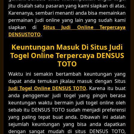
jitu disalah satu pasaran yang kami siapkan di atas.
Karenanya, sembari menanti anda bisa memainkan
permainan judi online yang lain yang sudah kami
siapkan di
Situs Judi Online Terpercaya
DENSUSTOTO
.
Keuntungan Masuk Di Situs Judi
Togel Online Terpercaya DENSUS
TOTO
Waktu ini semakin bertambah keuntungan yang
dapat anda temukan jikalau masuk dengan Situs
Judi Togel Online DENSUS TOTO
. Karena itu buat
anda penggemar judi togel yang pingin berasa
keuntungan waktu bermain judi togel online oleh
sebab itu DENSUS TOTO sudah menjadi preferensi
yang paling tepat buat anda. Dibawah ini adalah
sejumlah keuntungan yang bisa anda dapatkan
dengan sangat mudah di situs DENSUS TOTO,