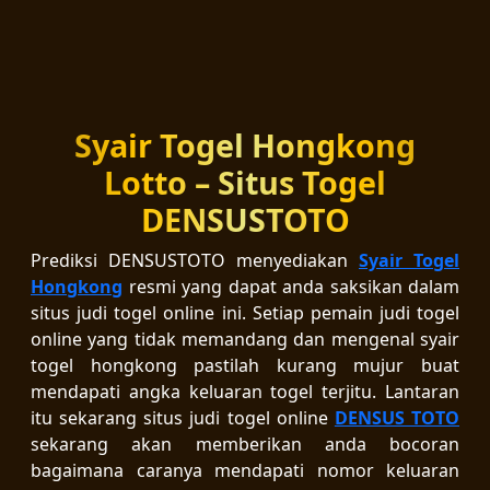
Syair Togel Hongkong
Lotto – Situs Togel
DENSUSTOTO
Prediksi DENSUSTOTO menyediakan
Syair Togel
Hongkong
resmi yang dapat anda saksikan dalam
situs judi togel online ini. Setiap pemain judi togel
online yang tidak memandang dan mengenal syair
togel hongkong pastilah kurang mujur buat
mendapati angka keluaran togel terjitu. Lantaran
itu sekarang situs judi togel online
DENSUS TOTO
sekarang akan memberikan anda bocoran
bagaimana caranya mendapati nomor keluaran