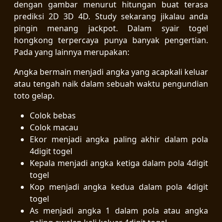
dengan gambar menurut hitungan buat terasa
prediksi 2D 3D 4D. Study sekarang jikalau anda
pingin menang jackpot. Dalam syair togel
hongkong terpercaya punya banyak pengertian.
Pada yang lainnya merupakan:
Angka bermain menjadi angka yang acapkali keluar
atau tengah naik dalam sebuah waktu pengundian
toto gelap.
Colok bebas
Colok macau
Ekor menjadi angka paling akhir dalam pola
4digit togel
Kepala menjadi angka ketiga dalam pola 4digit
togel
Kop menjadi angka kedua dalam pola 4digit
togel
As menjadi angka 1 dalam pola atau angka