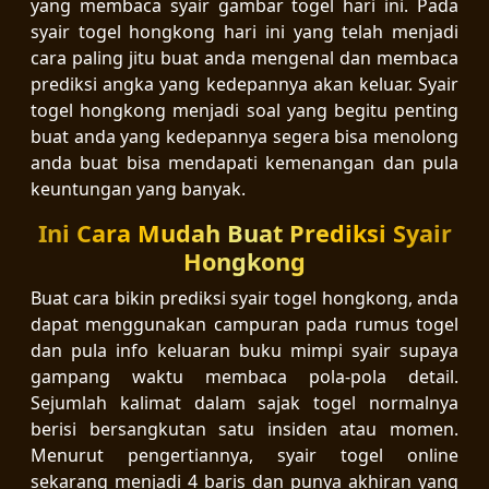
yang membaca syair gambar togel hari ini. Pada
syair togel hongkong hari ini yang telah menjadi
cara paling jitu buat anda mengenal dan membaca
prediksi angka yang kedepannya akan keluar. Syair
togel hongkong menjadi soal yang begitu penting
buat anda yang kedepannya segera bisa menolong
anda buat bisa mendapati kemenangan dan pula
keuntungan yang banyak.
Ini Cara Mudah Buat Prediksi Syair
Hongkong
Buat cara bikin prediksi syair togel hongkong, anda
dapat menggunakan campuran pada rumus togel
dan pula info keluaran buku mimpi syair supaya
gampang waktu membaca pola-pola detail.
Sejumlah kalimat dalam sajak togel normalnya
berisi bersangkutan satu insiden atau momen.
Menurut pengertiannya, syair togel online
sekarang menjadi 4 baris dan punya akhiran yang