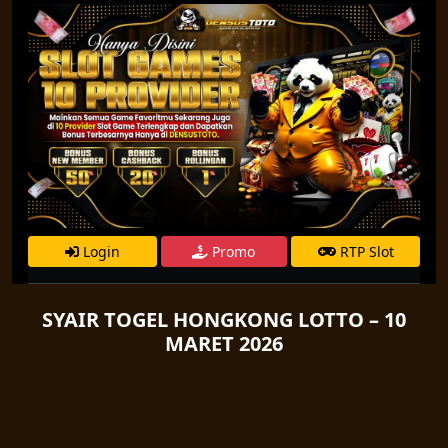
Login
Promo
RTP Slot
SYAIR TOGEL HONGKONG LOTTO – 10
MARET 2026