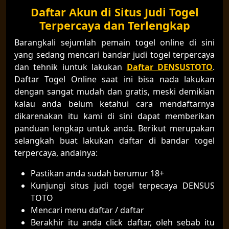
Daftar Akun di Situs Judi Togel
Terpercaya dan Terlengkap
Barangkali sejumlah pemain togel online di sini
yang sedang mencari bandar judi togel terpercaya
dan tehnik iuntuk lakukan
Daftar DENSUSTOTO
.
Daftar Togel Online saat ini bisa nada lakukan
dengan sangat mudah dan gratis, meski demikian
kalau anda belum ketahui cara mendaftarnya
dikarenakan itu kami di sini dapat memberikan
panduan lengkap untuk anda. Berikut merupakan
selangkah buat lakukan daftar di bandar togel
terpercaya, andainya:
Pastikan anda sudah berumur 18+
Kunjungi situs judi togel terpecaya DENSUS
TOTO
Mencari menu daftar / daftar
Berakhir itu anda click daftar, oleh sebab itu