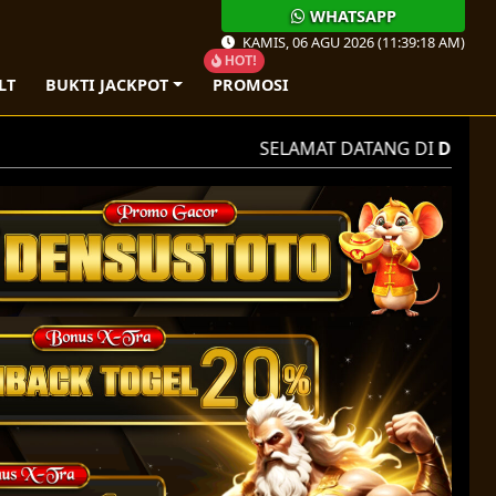
WHATSAPP
KAMIS, 06 AGU 2026 (
11:39:19 AM
)
LT
BUKTI JACKPOT
PROMOSI
SELAMAT DATANG DI
DENSUSTO