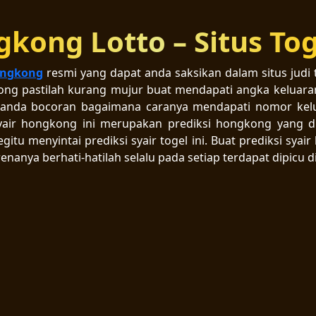
ngkong Lotto – Situs T
ongkong
resmi yang dapat anda saksikan dalam situs judi to
 pastilah kurang mujur buat mendapati angka keluaran tog
da bocoran bagaimana caranya mendapati nomor keluara
r hongkong ini merupakan prediksi hongkong yang ditu
gitu menyintai prediksi syair togel ini. Buat prediksi sy
arenanya berhati-hatilah selalu pada setiap terdapat dipicu