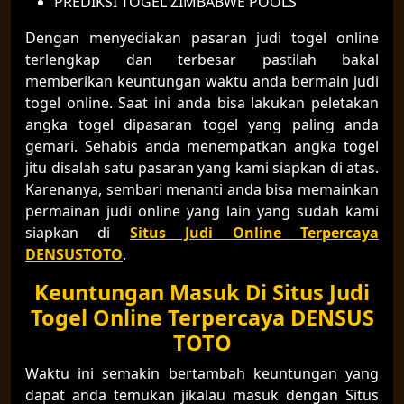
PREDIKSI TOGEL ZIMBABWE POOLS
Dengan menyediakan pasaran judi togel online
terlengkap dan terbesar pastilah bakal
memberikan keuntungan waktu anda bermain judi
togel online. Saat ini anda bisa lakukan peletakan
angka togel dipasaran togel yang paling anda
gemari. Sehabis anda menempatkan angka togel
jitu disalah satu pasaran yang kami siapkan di atas.
Karenanya, sembari menanti anda bisa memainkan
permainan judi online yang lain yang sudah kami
siapkan di
Situs Judi Online Terpercaya
DENSUSTOTO
.
Keuntungan Masuk Di Situs Judi
Togel Online Terpercaya DENSUS
TOTO
Waktu ini semakin bertambah keuntungan yang
dapat anda temukan jikalau masuk dengan Situs