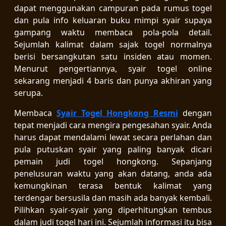
dapat menggunakan campuran pada rumus togel
dan pula info keluaran buku mimpi syair supaya
gampang waktu membaca pola-pola detail.
Sejumlah kalimat dalam sajak togel normalnya
berisi bersangkutan satu insiden atau momen.
Menurut pengertiannya, syair togel online
sekarang menjadi 4 baris dan punya akhiran yang
serupa.
Membaca
Syair Togel Hongkong Resmi
dengan
tepat menjadi cara mengira pengesahan syair. Anda
harus dapat mendalami lewat secara perlahan dan
pula putuskan syair yang paling banyak dicari
pemain judi togel hongkong. Sepanjang
penelusuran waktu yang akan datang, anda ada
kemungkinan terasa bentuk kalimat yang
terdengar bersusila dan masih ada banyak kembali.
Pilihkan syair-syair yang diperhitungkan tembus
dalam judi togel hari ini. Sejumlah informasi itu bisa