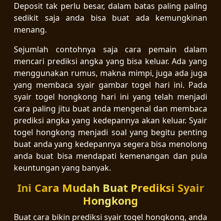
Deposit tak perlu besar, dalam batas paling paling
sedikit saja anda bisa buat ada kemungkinan
menang.
Sejumlah contohnya saja cara pemain dalam
mencari prediksi angka yang bisa keluar. Ada yang
menggunakan rumus, makna mimpi, juga ada juga
yang membaca syair gambar togel hari ini. Pada
syair togel hongkong hari ini yang telah menjadi
cara paling jitu buat anda mengenal dan membaca
prediksi angka yang kedepannya akan keluar. Syair
togel hongkong menjadi soal yang begitu penting
buat anda yang kedepannya segera bisa menolong
anda buat bisa mendapati kemenangan dan pula
keuntungan yang banyak.
Ini Cara Mudah Buat Prediksi Syair
Hongkong
Buat cara bikin prediksi syair togel hongkong, anda