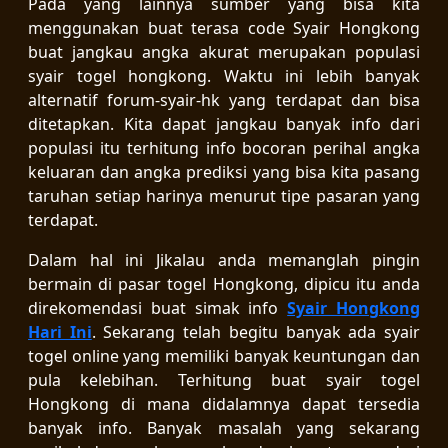
Pada yang lainnya sumber yang bisa kita
menggunakan buat terasa code Syair Hongkong
buat jangkau angka akurat merupakan populasi
syair togel hongkong. Waktu ini lebih banyak
alternatif forum-syair-hk yang terdapat dan bisa
ditetapkan. Kita dapat jangkau banyak info dari
populasi itu terhitung info bocoran perihal angka
keluaran dan angka prediksi yang bisa kita pasang
taruhan setiap harinya menurut tipe pasaran yang
terdapat.
Dalam hal ini Jikalau anda memanglah pingin
bermain di pasar togel Hongkong, dipicu itu anda
direkomendasi buat simak info
Syair Hongkong
Hari Ini
. Sekarang telah begitu banyak ada syair
togel online yang memiliki banyak keuntungan dan
pula kelebihan. Terhitung buat syair togel
Hongkong di mana didalamnya dapat tersedia
banyak info. Banyak masalah yang sekarang