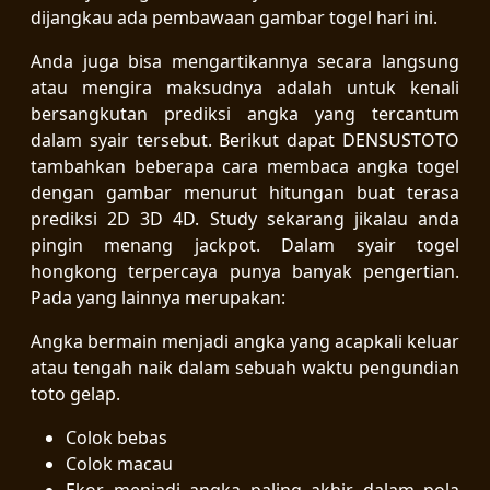
dijangkau ada pembawaan gambar togel hari ini.
Anda juga bisa mengartikannya secara langsung
atau mengira maksudnya adalah untuk kenali
bersangkutan prediksi angka yang tercantum
dalam syair tersebut. Berikut dapat DENSUSTOTO
tambahkan beberapa cara membaca angka togel
dengan gambar menurut hitungan buat terasa
prediksi 2D 3D 4D. Study sekarang jikalau anda
pingin menang jackpot. Dalam syair togel
hongkong terpercaya punya banyak pengertian.
Pada yang lainnya merupakan:
Angka bermain menjadi angka yang acapkali keluar
atau tengah naik dalam sebuah waktu pengundian
toto gelap.
Colok bebas
Colok macau
Ekor menjadi angka paling akhir dalam pola