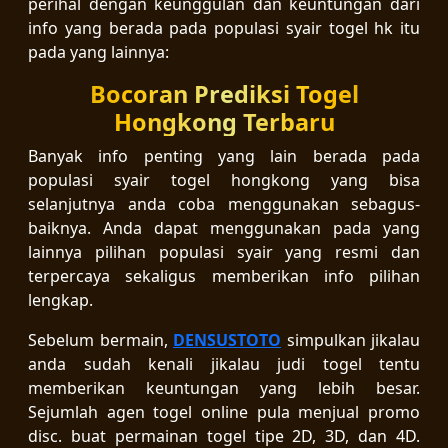
perihal dengan keunggulan dan keuntungan dari
info yang berada pada populasi syair togel hk itu
pada yang lainnya:
Bocoran Prediksi Togel
Hongkong Terbaru
Banyak info penting yang lain berada pada
populasi syair togel hongkong yang bisa
selanjutnya anda coba menggunakan sebagus-
baiknya. Anda dapat menggunakan pada yang
lainnya pilihan populasi syair yang resmi dan
terpercaya sekaligus memberikan info pilihan
lengkap.
Sebelum bermain,
DENSUSTOTO
simpulkan jikalau
anda sudah kenali jikalau judi togel tentu
memberikan keuntungan yang lebih besar.
Sejumlah agen togel online pula menjual promo
disc. buat permainan togel tipe 2D, 3D, dan 4D.