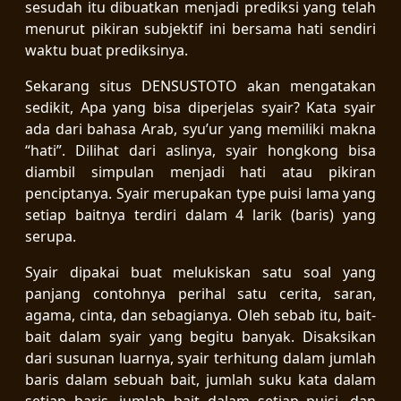
sesudah itu dibuatkan menjadi prediksi yang telah
menurut pikiran subjektif ini bersama hati sendiri
waktu buat prediksinya.
Sekarang situs DENSUSTOTO akan mengatakan
sedikit, Apa yang bisa diperjelas syair? Kata syair
ada dari bahasa Arab, syu’ur yang memiliki makna
“hati”. Dilihat dari aslinya, syair hongkong bisa
diambil simpulan menjadi hati atau pikiran
penciptanya. Syair merupakan type puisi lama yang
setiap baitnya terdiri dalam 4 larik (baris) yang
serupa.
Syair dipakai buat melukiskan satu soal yang
panjang contohnya perihal satu cerita, saran,
agama, cinta, dan sebagianya. Oleh sebab itu, bait-
bait dalam syair yang begitu banyak. Disaksikan
dari susunan luarnya, syair terhitung dalam jumlah
baris dalam sebuah bait, jumlah suku kata dalam
setiap baris, jumlah bait dalam setiap puisi, dan