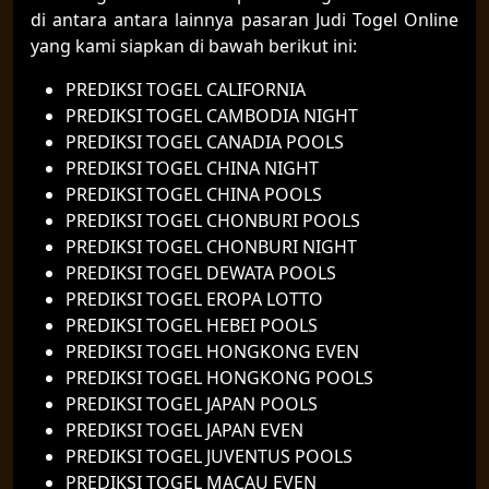
di antara antara lainnya pasaran Judi Togel Online
yang kami siapkan di bawah berikut ini:
PREDIKSI TOGEL CALIFORNIA
PREDIKSI TOGEL CAMBODIA NIGHT
PREDIKSI TOGEL CANADIA POOLS
PREDIKSI TOGEL CHINA NIGHT
PREDIKSI TOGEL CHINA POOLS
PREDIKSI TOGEL CHONBURI POOLS
PREDIKSI TOGEL CHONBURI NIGHT
PREDIKSI TOGEL DEWATA POOLS
PREDIKSI TOGEL EROPA LOTTO
PREDIKSI TOGEL HEBEI POOLS
PREDIKSI TOGEL HONGKONG EVEN
PREDIKSI TOGEL HONGKONG POOLS
PREDIKSI TOGEL JAPAN POOLS
PREDIKSI TOGEL JAPAN EVEN
PREDIKSI TOGEL JUVENTUS POOLS
PREDIKSI TOGEL MACAU EVEN