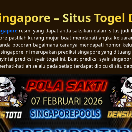
Singapore – Situs Tog
ingapore
resmi yang dapat anda saksikan dalam situs judi to
 pastilah kurang mujur buat mendapati angka keluaran tog
da bocoran bagaimana caranya mendapati nomor keluaran 
ingapore ini merupakan prediksi singapore yang dituang ter
intai prediksi syair togel ini. Buat prediksi syair singa
berhati-hatilah selalu pada setiap terdapat dipicu di situ 