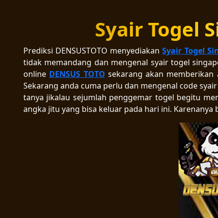
Syair Togel 
Prediksi DENSUSTOTO menyediakan
Syair Togel S
tidak memandang dan mengenal syair togel singapore
online
DENSUS TOTO
sekarang akan memberikan an
Sekarang anda cuma perlu dan mengenal code syair s
tanya jikalau sejumlah penggemar togel begitu meny
angka jitu yang bisa keluar pada hari ini. Karenanya 