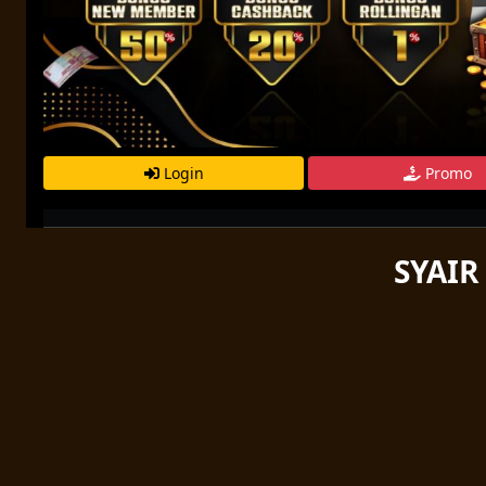
Login
Promo
SYAIR