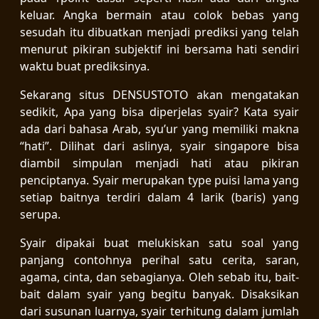
keluar. Angka bermain atau colok bebas yang
sesudah itu dibuatkan menjadi prediksi yang telah
menurut pikiran subjektif ini bersama hati sendiri
waktu buat prediksinya.
Sekarang situs DENSUSTOTO akan mengatakan
sedikit, Apa yang bisa diperjelas syair? Kata syair
ada dari bahasa Arab, syu’ur yang memiliki makna
“hati”. Dilihat dari aslinya, syair singapore bisa
diambil simpulan menjadi hati atau pikiran
penciptanya. Syair merupakan type puisi lama yang
setiap baitnya terdiri dalam 4 larik (baris) yang
serupa.
Syair dipakai buat melukiskan satu soal yang
panjang contohnya perihal satu cerita, saran,
agama, cinta, dan sebagianya. Oleh sebab itu, bait-
bait dalam syair yang begitu banyak. Disaksikan
dari susunan luarnya, syair terhitung dalam jumlah