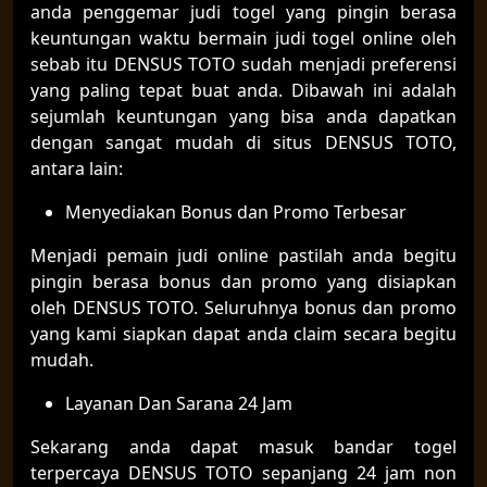
anda penggemar judi togel yang pingin berasa
keuntungan waktu bermain judi togel online oleh
sebab itu DENSUS TOTO sudah menjadi preferensi
yang paling tepat buat anda. Dibawah ini adalah
sejumlah keuntungan yang bisa anda dapatkan
dengan sangat mudah di situs DENSUS TOTO,
antara lain:
Menyediakan Bonus dan Promo Terbesar
Menjadi pemain judi online pastilah anda begitu
pingin berasa bonus dan promo yang disiapkan
oleh DENSUS TOTO. Seluruhnya bonus dan promo
yang kami siapkan dapat anda claim secara begitu
mudah.
Layanan Dan Sarana 24 Jam
Sekarang anda dapat masuk bandar togel
terpercaya DENSUS TOTO sepanjang 24 jam non