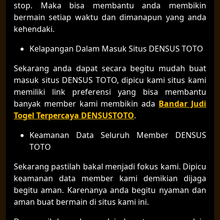
stop. Maka bisa membantu anda membikin
bermain setiap waktu dan dimanapun yang anda
kehendaki.
Kelapangan Dalam Masuk Situs DENSUS TOTO
Sekarang anda dapat secara begitu mudah buat
masuk situs DENSUS TOTO, dipicu kami situs kami
memiliki link preferensi yang bisa membantu
banyak member kami membikin ada
Bandar Judi
Togel Terpercaya DENSUSTOTO
.
Keamanan Data Seluruh Member DENSUS
TOTO
Sekarang pastilah bakal menjadi fokus kami. Dipicu
keamanan data member kami demikian dijaga
begitu aman. Karenanya anda begitu nyaman dan
aman buat bermain di situs kami ini.