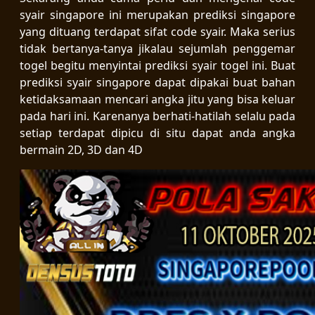
syair singapore ini merupakan prediksi singapore
yang dituang terdapat sifat code syair. Maka serius
tidak bertanya-tanya jikalau sejumlah penggemar
togel begitu menyintai prediksi syair togel ini. Buat
prediksi syair singapore dapat dipakai buat bahan
ketidaksamaan mencari angka jitu yang bisa keluar
pada hari ini. Karenanya berhati-hatilah selalu pada
setiap terdapat dipicu di situ dapat anda angka
bermain 2D, 3D dan 4D