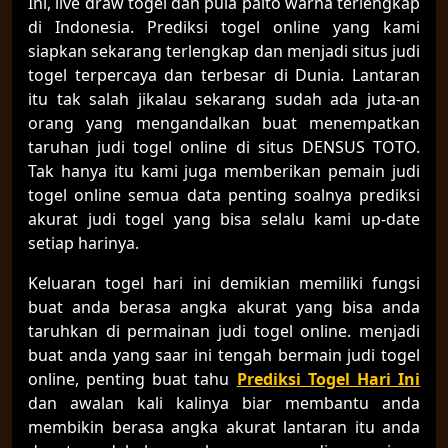
Ini, live draw togel dan pula paito warna terlengkap
di Indonesia. Prediksi togel online yang kami
siapkan sekarang terlengkap dan menjadi situs judi
togel terpercaya dan terbesar di Dunia. Lantaran
itu tak salah jikalau sekarang sudah ada juta-an
orang yang mengandalkan buat menempatkan
taruhan judi togel online di situs DENSUS TOTO.
Tak hanya itu kami juga memberikan pemain judi
togel online semua data penting soalnya prediksi
akurat judi togel yang bisa selalu kami up-date
setiap harinya.
Keluaran togel hari ini demikian memiliki fungsi
buat anda berasa angka akurat yang bisa anda
taruhkan di permainan judi togel online. menjadi
buat anda yang saar ini tengah bermain judi togel
online, penting buat tahu
Prediksi Togel Hari Ini
dan awalan kali kalinya biar membantu anda
membikin berasa angka akurat lantaran itu anda