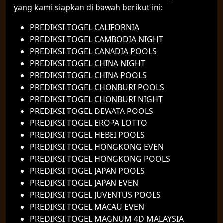
yang kami siapkan di bawah berikut ini:
PREDIKSI TOGEL CALIFORNIA
PREDIKSI TOGEL CAMBODIA NIGHT
PREDIKSI TOGEL CANADIA POOLS
PREDIKSI TOGEL CHINA NIGHT
PREDIKSI TOGEL CHINA POOLS
PREDIKSI TOGEL CHONBURI POOLS
PREDIKSI TOGEL CHONBURI NIGHT
PREDIKSI TOGEL DEWATA POOLS
PREDIKSI TOGEL EROPA LOTTO
PREDIKSI TOGEL HEBEI POOLS
PREDIKSI TOGEL HONGKONG EVEN
PREDIKSI TOGEL HONGKONG POOLS
PREDIKSI TOGEL JAPAN POOLS
PREDIKSI TOGEL JAPAN EVEN
PREDIKSI TOGEL JUVENTUS POOLS
PREDIKSI TOGEL MACAU EVEN
PREDIKSI TOGEL MAGNUM 4D MALAYSIA