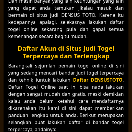
Dan masih banyak yang lain keuntungan yang lain
yang dapat anda temukan jikalau masuk dan
bermain di situs judi DENSUS TOTO. Karena itu
kedepannya apalagi, selekasnya lakukan daftar
togel online sekarang pula dan gapai semua
kemenangan secara begitu mudah.
Daftar Akun di Situs Judi Togel
Terpercaya dan Terlengkap
Barangkali sejumlah pemain togel online di sini
yang sedang mencari bandar judi togel terpercaya
dan tehnik iuntuk lakukan
Daftar DENSUSTOTO
.
Daftar Togel Online saat ini bisa nada lakukan
dengan sangat mudah dan gratis, meski demikian
kalau anda belum ketahui cara mendaftarnya
dikarenakan itu kami di sini dapat memberikan
panduan lengkap untuk anda. Berikut merupakan
selangkah buat lakukan daftar di bandar togel
terpercaya, andainya: