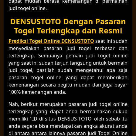
dapat mudah berasa kemenangan di permainan
judi togel online.
DENSUSTOTO Dengan Pasaran
Togel Terlengkap dan Resmi
Prediksi Togel Online DENSUSTOTO
saat ini sudah
menyediakan pasaran judi togel terbesar dan
terlengkap. Semuanya pemain judi togel online
yang saat ini sudah terjun langsung untuk bermain
judi togel, pastilah sudah mengetahui apa saja
pasaran togel online yang dapat memberikan
kemenangan secara begitu mudah dan juga bayar
100% kemenangan anda.
Nah, berikut merupakan pasaran judi togel online
terlengkap yang dapat anda bermainakan cukup
memiliki 1ID di situs DENSUS TOTO, oleh sebab itu
anda segera bisa mendapatkan angka akurat anda
di antara antara lainnya pasaran Judi Togel Online