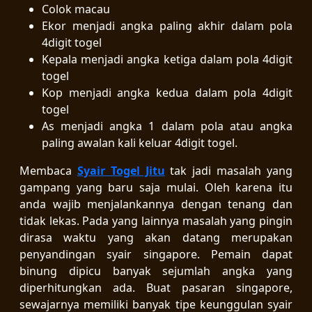
Colok macau
Ekor menjadi angka paling akhir dalam pola
4digit togel
Kepala menjadi angka ketiga dalam pola 4digit
togel
Kop menjadi angka kedua dalam pola 4digit
togel
As menjadi angka 1 dalam pola atau angka
paling awalan kali keluar 4digit togel.
Membaca
Syair Togel Jitu
tak jadi masalah yang
gampang yang baru saja mulai. Oleh karena itu
anda wajib menjalankannya dengan tenang dan
tidak lekas. Pada yang lainnya masalah yang pingin
dirasa waktu yang akan datang merupakan
penyandingan syair singapore. Pemain dapat
binung dipicu banyak sejumlah angka yang
diperhitungkan ada. Buat pasaran singapore,
sewajarnya memiliki banyak tipe keunggulan syair