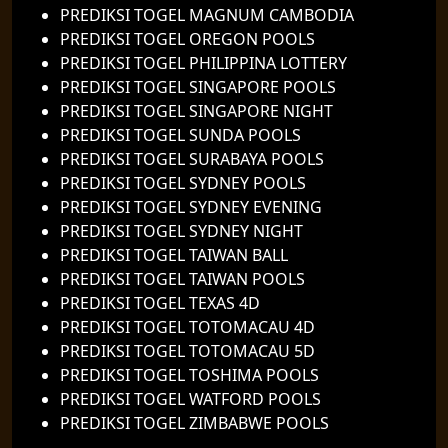
PREDIKSI TOGEL MAGNUM CAMBODIA
PREDIKSI TOGEL OREGON POOLS
PREDIKSI TOGEL PHILIPPINA LOTTERY
PREDIKSI TOGEL SINGAPORE POOLS
PREDIKSI TOGEL SINGAPORE NIGHT
PREDIKSI TOGEL SUNDA POOLS
PREDIKSI TOGEL SURABAYA POOLS
PREDIKSI TOGEL SYDNEY POOLS
PREDIKSI TOGEL SYDNEY EVENING
PREDIKSI TOGEL SYDNEY NIGHT
PREDIKSI TOGEL TAIWAN BALL
PREDIKSI TOGEL TAIWAN POOLS
PREDIKSI TOGEL TEXAS 4D
PREDIKSI TOGEL TOTOMACAU 4D
PREDIKSI TOGEL TOTOMACAU 5D
PREDIKSI TOGEL TOSHIMA POOLS
PREDIKSI TOGEL WATFORD POOLS
PREDIKSI TOGEL ZIMBABWE POOLS