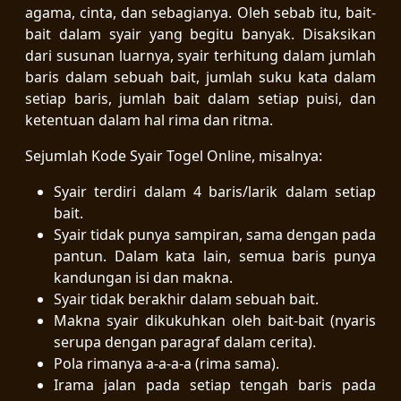
agama, cinta, dan sebagianya. Oleh sebab itu, bait-
bait dalam syair yang begitu banyak. Disaksikan
dari susunan luarnya, syair terhitung dalam jumlah
baris dalam sebuah bait, jumlah suku kata dalam
setiap baris, jumlah bait dalam setiap puisi, dan
ketentuan dalam hal rima dan ritma.
Sejumlah Kode Syair Togel Online, misalnya:
Syair terdiri dalam 4 baris/larik dalam setiap
bait.
Syair tidak punya sampiran, sama dengan pada
pantun. Dalam kata lain, semua baris punya
kandungan isi dan makna.
Syair tidak berakhir dalam sebuah bait.
Makna syair dikukuhkan oleh bait-bait (nyaris
serupa dengan paragraf dalam cerita).
Pola rimanya a-a-a-a (rima sama).
Irama jalan pada setiap tengah baris pada