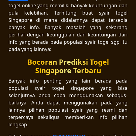
togel online yang memiliki banyak keuntungan dan
pula kelebihan. Terhitung buat syair togel
Singapore di mana didalamnya dapat tersedia
banyak info. Banyak masalah yang sekarang
perihal dengan keunggulan dan keuntungan dari
info yang berada pada populasi syair togel sgp itu
pada yang lainnya:
Bocoran Prediksi Togel
Singapore Terbaru
Banyak info penting yang lain berada pada
populasi syair togel singapore yang bisa
selanjutnya anda coba menggunakan sebagus-
baiknya. Anda dapat menggunakan pada yang
lainnya pilihan populasi syair yang resmi dan
terpercaya sekaligus memberikan info pilihan
lengkap.