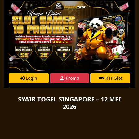
Login
Promo
RTP Slot
SYAIR TOGEL SINGAPORE – 12 MEI
2026