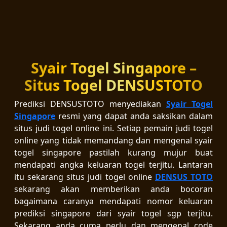
Syair Togel Singapore –
Situs Togel DENSUSTOTO
Prediksi DENSUSTOTO menyediakan
Syair Togel
Singapore
resmi yang dapat anda saksikan dalam
situs judi togel online ini. Setiap pemain judi togel
online yang tidak memandang dan mengenal syair
togel singapore pastilah kurang mujur buat
mendapati angka keluaran togel terjitu. Lantaran
itu sekarang situs judi togel online
DENSUS TOTO
sekarang akan memberikan anda bocoran
bagaimana caranya mendapati nomor keluaran
prediksi singapore dari syair togel sgp terjitu.
Sekarang anda cuma perlu dan mengenal code