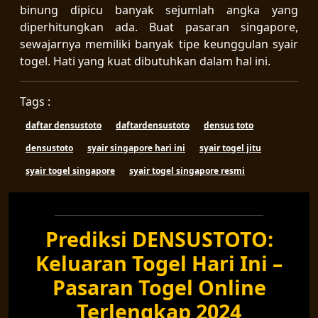
binung dipicu banyak sejumlah angka yang
diperhitungkan ada. Buat pasaran singapore,
sewajarnya memiliki banyak tipe keunggulan syair
togel. Hati yang kuat dibutuhkan dalam hal ini.
Tags :
daftar densustoto
daftardensustoto
densus toto
densustoto
syair singapore hari ini
syair togel jitu
syair togel singapore
syair togel singapore resmi
Prediksi DENSUSTOTO:
Keluaran Togel Hari Ini –
Pasaran Togel Online
Terlengkap 2024