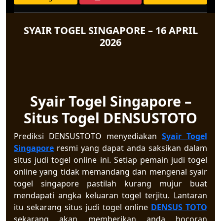
SYAIR TOGEL SINGAPORE – 16 APRIL
2026
Syair Togel Singapore –
Situs Togel DENSUSTOTO
Prediksi DENSUSTOTO menyediakan
Syair Togel
Singapore
resmi yang dapat anda saksikan dalam
situs judi togel online ini. Setiap pemain judi togel
online yang tidak memandang dan mengenal syair
togel singapore pastilah kurang mujur buat
mendapati angka keluaran togel terjitu. Lantaran
itu sekarang situs judi togel online
DENSUS TOTO
sekarang akan memberikan anda bocoran