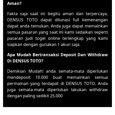
Aman?
Fakta saja saat ini begitu aman dan terpercaya,
DENSUS TOTO dapat dilunasi full kemenangan
dapat anda temukan. Anda juga dapat memainkan
semua pasaran yang saat ini kami sedaikan seperti
pasaran judi togel online terlengkap yang kami
siapkan dengan gunakan 1 akun saja.
Apa Mudah
Bert
ransaksi Deposit Dan Withdraw
Di DENSUS TOTO?
Demikian Mudah! anda semata-mata diperlukan
mendeposit 10.000 buat memainkan semua
permainan yang terdapat di DENSUS TOTO. Anda
juga semata-mata diperlukan lakukan withdraw
dengan paling sedikit 25.000