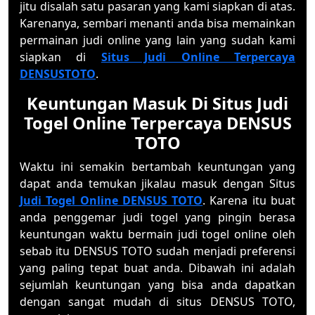
jitu disalah satu pasaran yang kami siapkan di atas.
Karenanya, sembari menanti anda bisa memainkan
permainan judi online yang lain yang sudah kami
siapkan di
Situs Judi Online Terpercaya
DENSUSTOTO
.
Keuntungan Masuk Di Situs Judi
Togel Online Terpercaya DENSUS
TOTO
Waktu ini semakin bertambah keuntungan yang
dapat anda temukan jikalau masuk dengan Situs
Judi Togel Online DENSUS TOTO
. Karena itu buat
anda penggemar judi togel yang pingin berasa
keuntungan waktu bermain judi togel online oleh
sebab itu DENSUS TOTO sudah menjadi preferensi
yang paling tepat buat anda. Dibawah ini adalah
sejumlah keuntungan yang bisa anda dapatkan
dengan sangat mudah di situs DENSUS TOTO,