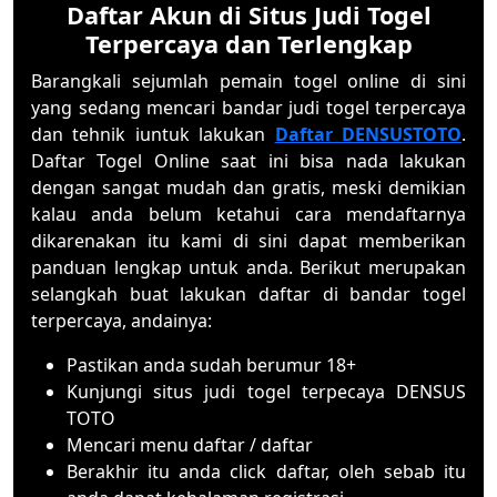
Daftar Akun di Situs Judi Togel
Terpercaya dan Terlengkap
Barangkali sejumlah pemain togel online di sini
yang sedang mencari bandar judi togel terpercaya
dan tehnik iuntuk lakukan
Daftar DENSUSTOTO
.
Daftar Togel Online saat ini bisa nada lakukan
dengan sangat mudah dan gratis, meski demikian
kalau anda belum ketahui cara mendaftarnya
dikarenakan itu kami di sini dapat memberikan
panduan lengkap untuk anda. Berikut merupakan
selangkah buat lakukan daftar di bandar togel
terpercaya, andainya:
Pastikan anda sudah berumur 18+
Kunjungi situs judi togel terpecaya DENSUS
TOTO
Mencari menu daftar / daftar
Berakhir itu anda click daftar, oleh sebab itu