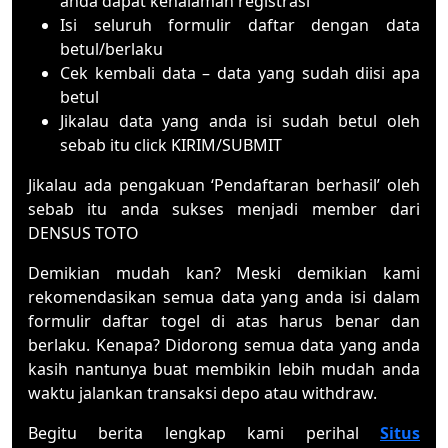
anda dapat kehalaman registrasi
Isi seluruh formulir daftar dengan data
betul/berlaku
Cek kembali data – data yang sudah diisi apa
betul
Jikalau data yang anda isi sudah betul oleh
sebab itu click KIRIM/SUBMIT
Jikalau ada pengakuan ‘Pendaftaran berhasil’ oleh
sebab itu anda sukses menjadi member dari
DENSUS TOTO
Demikian mudah kan? Meski demikian kami
rekomendasikan semua data yang anda isi dalam
formulir daftar togel di atas harus benar dan
berlaku. Kenapa? Didorong semua data yang anda
kasih nantunya buat membikin lebih mudah anda
waktu jalankan transaksi depo atau withdraw.
Begitu berita lengkap kami perihal
Situs