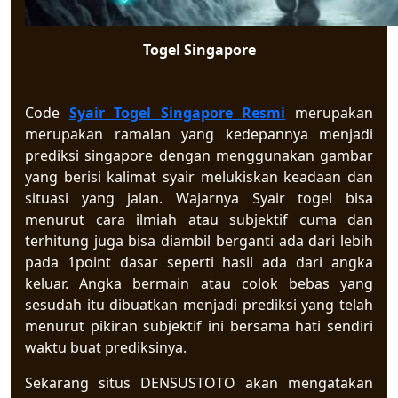
Togel Singapore
Code
Syair Togel Singapore Resmi
merupakan
merupakan ramalan yang kedepannya menjadi
prediksi singapore dengan menggunakan gambar
yang berisi kalimat syair melukiskan keadaan dan
situasi yang jalan. Wajarnya Syair togel bisa
menurut cara ilmiah atau subjektif cuma dan
terhitung juga bisa diambil berganti ada dari lebih
pada 1point dasar seperti hasil ada dari angka
keluar. Angka bermain atau colok bebas yang
sesudah itu dibuatkan menjadi prediksi yang telah
menurut pikiran subjektif ini bersama hati sendiri
waktu buat prediksinya.
Sekarang situs DENSUSTOTO akan mengatakan