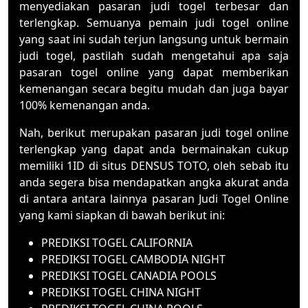
menyediakan pasaran judi togel terbesar dan
terlengkap. Semuanya pemain judi togel online
yang saat ini sudah terjun langsung untuk bermain
judi togel, pastilah sudah mengetahui apa saja
pasaran togel online yang dapat memberikan
kemenangan secara begitu mudah dan juga bayar
100% kemenangan anda.
Nah, berikut merupakan pasaran judi togel online
terlengkap yang dapat anda bermainakan cukup
memiliki 1ID di situs DENSUS TOTO, oleh sebab itu
anda segera bisa mendapatkan angka akurat anda
di antara antara lainnya pasaran Judi Togel Online
yang kami siapkan di bawah berikut ini:
PREDIKSI TOGEL CALIFORNIA
PREDIKSI TOGEL CAMBODIA NIGHT
PREDIKSI TOGEL CANADIA POOLS
PREDIKSI TOGEL CHINA NIGHT