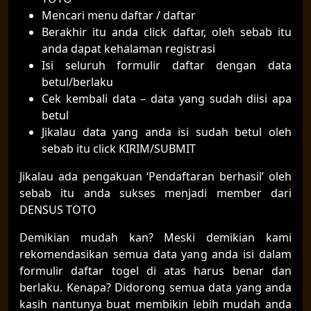
Mencari menu daftar / daftar
Berakhir itu anda click daftar, oleh sebab itu
anda dapat kehalaman registrasi
Isi seluruh formulir daftar dengan data
betul/berlaku
Cek kembali data – data yang sudah diisi apa
betul
Jikalau data yang anda isi sudah betul oleh
sebab itu click KIRIM/SUBMIT
Jikalau ada pengakuan ‘Pendaftaran berhasil’ oleh
sebab itu anda sukses menjadi member dari
DENSUS TOTO
Demikian mudah kan? Meski demikian kami
rekomendasikan semua data yang anda isi dalam
formulir daftar togel di atas harus benar dan
berlaku. Kenapa? Didorong semua data yang anda
kasih nantunya buat membikin lebih mudah anda