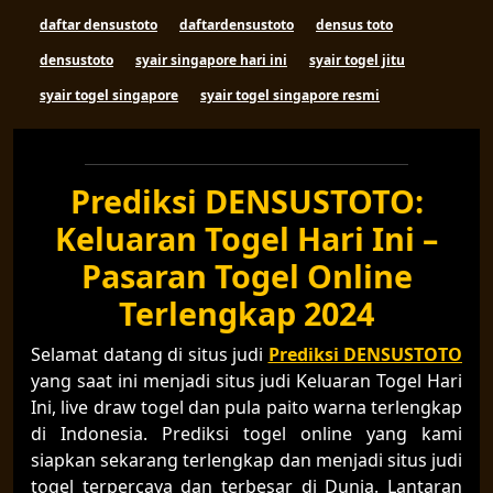
daftar densustoto
daftardensustoto
densus toto
densustoto
syair singapore hari ini
syair togel jitu
syair togel singapore
syair togel singapore resmi
Prediksi DENSUSTOTO:
Keluaran Togel Hari Ini –
Pasaran Togel Online
Terlengkap 2024
Selamat datang di situs judi
Prediksi DENSUSTOTO
yang saat ini menjadi situs judi Keluaran Togel Hari
Ini, live draw togel dan pula paito warna terlengkap
di Indonesia. Prediksi togel online yang kami
siapkan sekarang terlengkap dan menjadi situs judi
togel terpercaya dan terbesar di Dunia. Lantaran