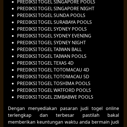
PREDIKSI TOGEL SINGAPORE POOLS
PREDIKSI TOGEL SINGAPORE NIGHT
PREDIKSI TOGEL SUNDA POOLS
PREDIKSI TOGEL SURABAYA POOLS
PREDIKSI TOGEL SYDNEY POOLS
PREDIKSI TOGEL SYDNEY EVENING
PREDIKSI TOGEL SYDNEY NIGHT
PREDIKSI TOGEL TAIWAN BALL
PREDIKSI TOGEL TAIWAN POOLS
PREDIKSI TOGEL TEXAS 4D
PREDIKSI TOGEL TOTOMACAU 4D
PREDIKSI TOGEL TOTOMACAU 5D
PREDIKSI TOGEL TOSHIMA POOLS
PREDIKSI TOGEL WATFORD POOLS
PREDIKSI TOGEL ZIMBABWE POOLS
Dengan menyediakan pasaran judi togel online
terlengkap dan terbesar pastilah bakal
memberikan keuntungan waktu anda bermain judi