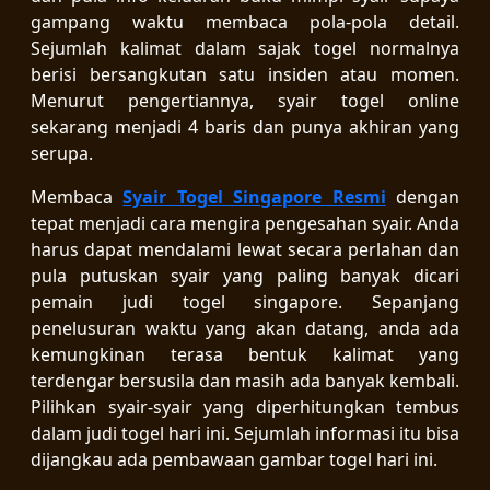
gampang waktu membaca pola-pola detail.
Sejumlah kalimat dalam sajak togel normalnya
berisi bersangkutan satu insiden atau momen.
Menurut pengertiannya, syair togel online
sekarang menjadi 4 baris dan punya akhiran yang
serupa.
Membaca
Syair Togel Singapore Resmi
dengan
tepat menjadi cara mengira pengesahan syair. Anda
harus dapat mendalami lewat secara perlahan dan
pula putuskan syair yang paling banyak dicari
pemain judi togel singapore. Sepanjang
penelusuran waktu yang akan datang, anda ada
kemungkinan terasa bentuk kalimat yang
terdengar bersusila dan masih ada banyak kembali.
Pilihkan syair-syair yang diperhitungkan tembus
dalam judi togel hari ini. Sejumlah informasi itu bisa
dijangkau ada pembawaan gambar togel hari ini.