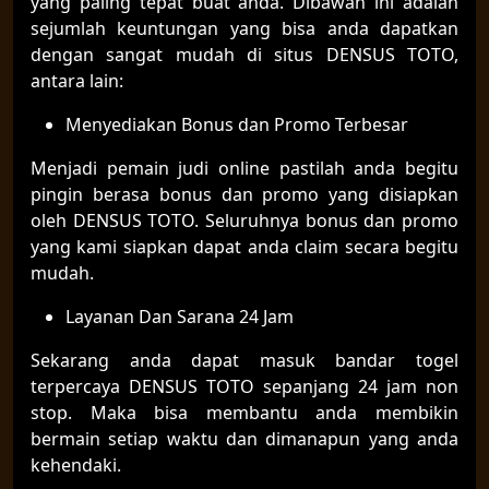
yang paling tepat buat anda. Dibawah ini adalah
sejumlah keuntungan yang bisa anda dapatkan
dengan sangat mudah di situs DENSUS TOTO,
antara lain:
Menyediakan Bonus dan Promo Terbesar
Menjadi pemain judi online pastilah anda begitu
pingin berasa bonus dan promo yang disiapkan
oleh DENSUS TOTO. Seluruhnya bonus dan promo
yang kami siapkan dapat anda claim secara begitu
mudah.
Layanan Dan Sarana 24 Jam
Sekarang anda dapat masuk bandar togel
terpercaya DENSUS TOTO sepanjang 24 jam non
stop. Maka bisa membantu anda membikin
bermain setiap waktu dan dimanapun yang anda
kehendaki.