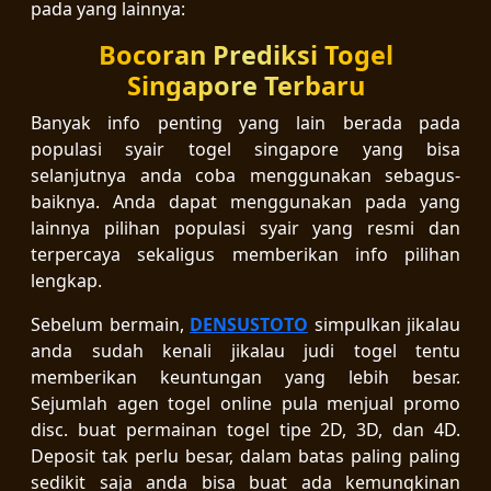
pada yang lainnya:
Bocoran Prediksi Togel
Singapore Terbaru
Banyak info penting yang lain berada pada
populasi syair togel singapore yang bisa
selanjutnya anda coba menggunakan sebagus-
baiknya. Anda dapat menggunakan pada yang
lainnya pilihan populasi syair yang resmi dan
terpercaya sekaligus memberikan info pilihan
lengkap.
Sebelum bermain,
DENSUSTOTO
simpulkan jikalau
anda sudah kenali jikalau judi togel tentu
memberikan keuntungan yang lebih besar.
Sejumlah agen togel online pula menjual promo
disc. buat permainan togel tipe 2D, 3D, dan 4D.
Deposit tak perlu besar, dalam batas paling paling
sedikit saja anda bisa buat ada kemungkinan