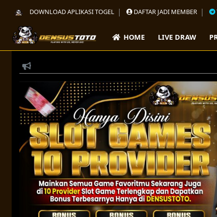
DOWNLOAD APLIKASI TOGEL
DAFTAR JADI MEMBER
HOME
LIVE DRAW
P