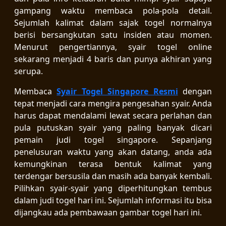
gampang waktu membaca pola-pola detail.
Sejumlah kalimat dalam sajak togel normalnya
berisi bersangkutan satu insiden atau momen.
Menurut pengertiannya, syair togel online
sekarang menjadi 4 baris dan punya akhiran yang
serupa.
Membaca
Syair Togel Singapore Resmi
dengan
tepat menjadi cara mengira pengesahan syair. Anda
harus dapat mendalami lewat secara perlahan dan
pula putuskan syair yang paling banyak dicari
pemain judi togel singapore. Sepanjang
penelusuran waktu yang akan datang, anda ada
kemungkinan terasa bentuk kalimat yang
terdengar bersusila dan masih ada banyak kembali.
Pilihkan syair-syair yang diperhitungkan tembus
dalam judi togel hari ini. Sejumlah informasi itu bisa
dijangkau ada pembawaan gambar togel hari ini.