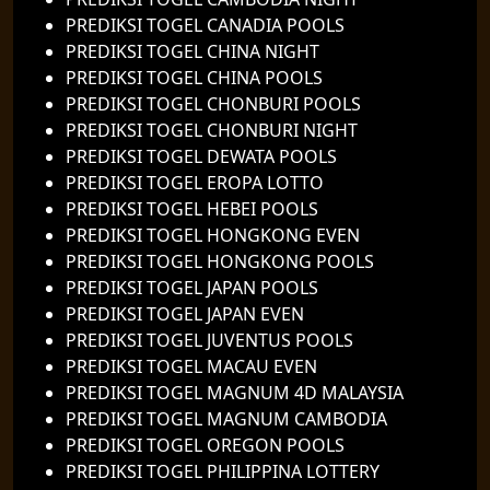
PREDIKSI TOGEL CANADIA POOLS
PREDIKSI TOGEL CHINA NIGHT
PREDIKSI TOGEL CHINA POOLS
PREDIKSI TOGEL CHONBURI POOLS
PREDIKSI TOGEL CHONBURI NIGHT
PREDIKSI TOGEL DEWATA POOLS
PREDIKSI TOGEL EROPA LOTTO
PREDIKSI TOGEL HEBEI POOLS
PREDIKSI TOGEL HONGKONG EVEN
PREDIKSI TOGEL HONGKONG POOLS
PREDIKSI TOGEL JAPAN POOLS
PREDIKSI TOGEL JAPAN EVEN
PREDIKSI TOGEL JUVENTUS POOLS
PREDIKSI TOGEL MACAU EVEN
PREDIKSI TOGEL MAGNUM 4D MALAYSIA
PREDIKSI TOGEL MAGNUM CAMBODIA
PREDIKSI TOGEL OREGON POOLS
PREDIKSI TOGEL PHILIPPINA LOTTERY