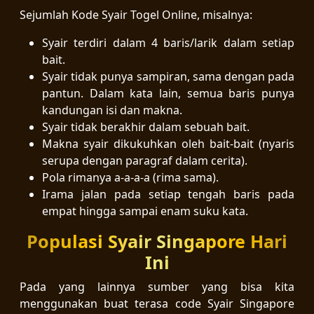
Sejumlah Kode Syair Togel Online, misalnya:
Syair terdiri dalam 4 baris/larik dalam setiap
bait.
Syair tidak punya sampiran, sama dengan pada
pantun. Dalam kata lain, semua baris punya
kandungan isi dan makna.
Syair tidak berakhir dalam sebuah bait.
Makna syair dikukuhkan oleh bait-bait (nyaris
serupa dengan paragraf dalam cerita).
Pola rimanya a-a-a-a (rima sama).
Irama jalan pada setiap tengah baris pada
empat hingga sampai enam suku kata.
Populasi Syair Singapore Hari
Ini
Pada yang lainnya sumber yang bisa kita
menggunakan buat terasa code Syair Singapore