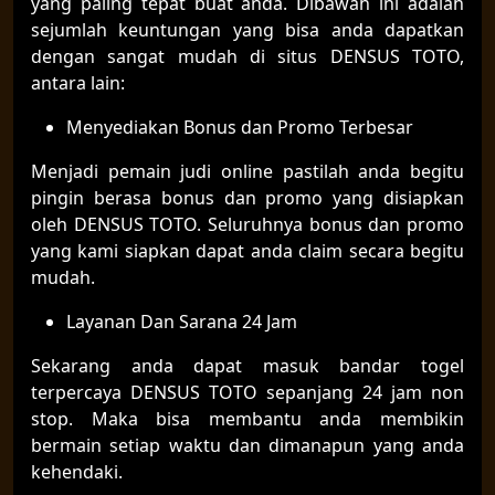
yang paling tepat buat anda. Dibawah ini adalah
sejumlah keuntungan yang bisa anda dapatkan
dengan sangat mudah di situs DENSUS TOTO,
antara lain:
Menyediakan Bonus dan Promo Terbesar
Menjadi pemain judi online pastilah anda begitu
pingin berasa bonus dan promo yang disiapkan
oleh DENSUS TOTO. Seluruhnya bonus dan promo
yang kami siapkan dapat anda claim secara begitu
mudah.
Layanan Dan Sarana 24 Jam
Sekarang anda dapat masuk bandar togel
terpercaya DENSUS TOTO sepanjang 24 jam non
stop. Maka bisa membantu anda membikin
bermain setiap waktu dan dimanapun yang anda
kehendaki.