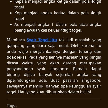
Kepala menjadi angka ketiga dalam pola 4digit
togel
Kop menjadi angka kedua dalam pola 4digit
togel
As menjadi angka 1 dalam pola atau angka
paling awalan kali keluar 4digit togel.
Membaca
Syair Togel Jitu
tak jadi masalah yang
gampang yang baru saja mulai. Oleh karena itu
anda wajib menjalankannya dengan tenang dan
tidak lekas. Pada yang lainnya masalah yang pingin
dirasa waktu yang akan datang merupakan
penyandingan syair singapore. Pemain dapat
binung dipicu banyak sejumlah angka yang
diperhitungkan ada. Buat pasaran singapore,
sewajarnya memiliki banyak tipe keunggulan syair
togel. Hati yang kuat dibutuhkan dalam hal ini.
Tags :