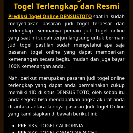
Togel Terlengkap dan Resmi
Prediksi Togel Online DENSUSTOTO
saat ini sudah
menyediakan pasaran judi togel terbesar dan
terlengkap. Semuanya pemain judi togel online
yang saat ini sudah terjun langsung untuk bermain
judi togel, pastilah sudah mengetahui apa saja
pasaran togel online yang dapat memberikan
kemenangan secara begitu mudah dan juga bayar
100% kemenangan anda.
Nah, berikut merupakan pasaran judi togel online
terlengkap yang dapat anda bermainakan cukup
memiliki 1ID di situs DENSUS TOTO, oleh sebab itu
anda segera bisa mendapatkan angka akurat anda
di antara antara lainnya pasaran Judi Togel Online
yang kami siapkan di bawah berikut ini:
PREDIKSI TOGEL CALIFORNIA
PREDIKSI TOGEL CAMBODIA NIGHT