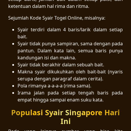
ketentuan dalam hal rima dan ritma.
Sejumlah Kode Syair Togel Online, misalnya:
Syair terdiri dalam 4 baris/larik dalam setiap
bait.
Syair tidak punya sampiran, sama dengan pada
pantun. Dalam kata lain, semua baris punya
kandungan isi dan makna.
Syair tidak berakhir dalam sebuah bait.
Makna syair dikukuhkan oleh bait-bait (nyaris
serupa dengan paragraf dalam cerita).
Pola rimanya a-a-a-a (rima sama).
Irama jalan pada setiap tengah baris pada
empat hingga sampai enam suku kata.
Populasi Syair Singapore Hari
Ini