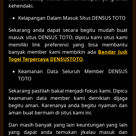
kehendaki.
Kelapangan Dalam Masuk Situs DENSUS TOTO
Sekarang anda dapat secara begitu mudah buat
masuk situs DENSUS TOTO, dipicu kami situs kami
memiliki link preferensi yang bisa membantu
banyak member kami membikin ada
Bandar Judi
Togel Terpercaya DENSUSTOTO
.
Keamanan Data Seluruh Member DENSUS
TOTO
Sekarang pastilah bakal menjadi fokus kami. Dipicu
keamanan data member kami demikian dijaga
begitu aman. Karenanya anda begitu nyaman dan
aman buat bermain di situs kami ini.
Dan masih banyak yang lain keuntungan yang lain
yang dapat anda temukan jikalau masuk dan