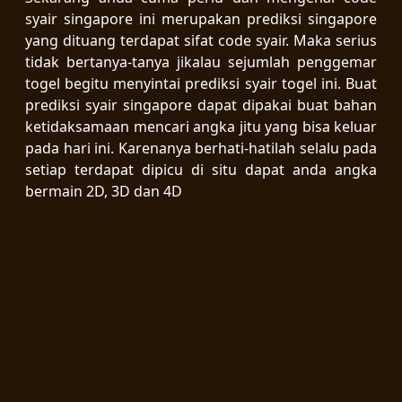
syair singapore ini merupakan prediksi singapore
yang dituang terdapat sifat code syair. Maka serius
tidak bertanya-tanya jikalau sejumlah penggemar
togel begitu menyintai prediksi syair togel ini. Buat
prediksi syair singapore dapat dipakai buat bahan
ketidaksamaan mencari angka jitu yang bisa keluar
pada hari ini. Karenanya berhati-hatilah selalu pada
setiap terdapat dipicu di situ dapat anda angka
bermain 2D, 3D dan 4D