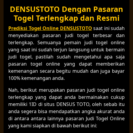
DENSUSTOTO Dengan Pasaran
Togel Terlengkap dan Resmi
Prediksi Togel Online DENSUSTOTO
saat ini sudah
menyediakan pasaran judi togel terbesar dan
terlengkap. Semuanya pemain judi togel online
yang saat ini sudah terjun langsung untuk bermain
judi togel, pastilah sudah mengetahui apa saja
pasaran togel online yang dapat memberikan
kemenangan secara begitu mudah dan juga bayar
100% kemenangan anda.
Nah, berikut merupakan pasaran judi togel online
terlengkap yang dapat anda bermainakan cukup
memiliki 1ID di situs DENSUS TOTO, oleh sebab itu
anda segera bisa mendapatkan angka akurat anda
di antara antara lainnya pasaran Judi Togel Online
yang kami siapkan di bawah berikut ini: