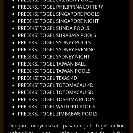
PREDIKSI TOGEL PHILIPPINA LOTTERY
PREDIKSI TOGEL SINGAPORE POOLS
PREDIKSI TOGEL SINGAPORE NIGHT
PREDIKSI TOGEL SUNDA POOLS
PREDIKSI TOGEL SURABAYA POOLS
PREDIKSI TOGEL SYDNEY POOLS
PREDIKSI TOGEL SYDNEY EVENING
PREDIKSI TOGEL SYDNEY NIGHT
PREDIKSI TOGEL TAIWAN BALL
PREDIKSI TOGEL TAIWAN POOLS
PREDIKSI TOGEL TEXAS 4D
PREDIKSI TOGEL TOTOMACAU 4D
PREDIKSI TOGEL TOTOMACAU 5D
PREDIKSI TOGEL TOSHIMA POOLS
PREDIKSI TOGEL WATFORD POOLS
PREDIKSI TOGEL ZIMBABWE POOLS
Dengan menyediakan pasaran judi togel online
terlengkap dan terbesar pastilah bakal