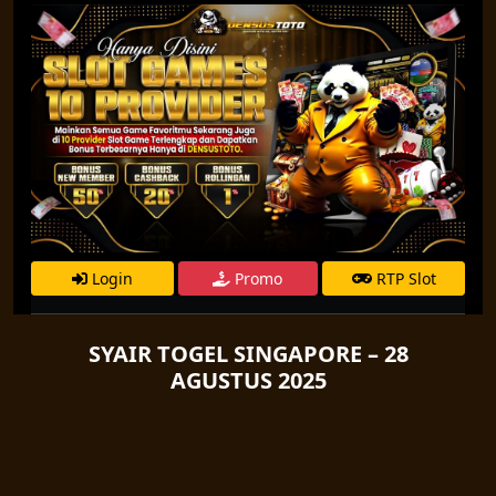
Login
Promo
RTP Slot
SYAIR TOGEL SINGAPORE – 28
AGUSTUS 2025