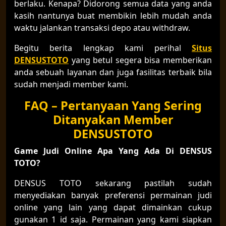
berlaku. Kenapa? Didorong semua data yang anda
kasih nantunya buat membikin lebih mudah anda
waktu jalankan transaksi depo atau withdraw.
Begitu berita lengkap kami perihal
Situs
DENSUSTOTO
yang betul segera bisa memberikan
anda sebuah layanan dan juga fasilitas terbaik bila
sudah menjadi member kami.
FAQ – Pertanyaan Yang Sering
Ditanyakan Member
DENSUSTOTO
Game Judi Online Apa Yang Ada Di DENSUS
TOTO?
DENSUS TOTO sekarang pastilah sudah
menyediakan banyak preferensi permainan judi
online yang lain yang dapat dimainkan cukup
gunakan 1 id saja. Permainan yang kami siapkan