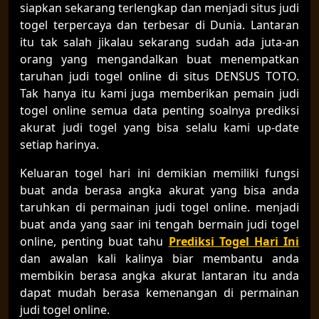
siapkan sekarang terlengkap dan menjadi situs judi
togel terpercaya dan terbesar di Dunia. Lantaran
itu tak salah jikalau sekarang sudah ada juta-an
orang yang mengandalkan buat menempatkan
taruhan judi togel online di situs DENSUS TOTO.
Tak hanya itu kami juga memberikan pemain judi
togel online semua data penting soalnya prediksi
akurat judi togel yang bisa selalu kami up-date
setiap harinya.
Keluaran togel hari ini demikian memiliki fungsi
buat anda berasa angka akurat yang bisa anda
taruhkan di permainan judi togel online. menjadi
buat anda yang saar ini tengah bermain judi togel
online, penting buat tahu
Prediksi Togel Hari Ini
dan awalan kali kalinya biar membantu anda
membikin berasa angka akurat lantaran itu anda
dapat mudah berasa kemenangan di permainan
judi togel online.