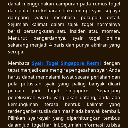
dapat menggunakan campuran pada rumus togel
dan pula info keluaran buku mimpi syair supaya
gampang waktu membaca pola-pola detail.
Sejumlah kalimat dalam sajak togel normalnya
berisi bersangkutan satu insiden atau momen.
Menurut pengertiannya, syair togel online
sekarang menjadi 4 baris dan punya akhiran yang
serupa.
Membaca
Syair Togel Singapore Resmi
dengan
tepat menjadi cara mengira pengesahan syair. Anda
harus dapat mendalami lewat secara perlahan dan
pula putuskan syair yang paling banyak dicari
pemain judi togel singapore. Sepanjang
penelusuran waktu yang akan datang, anda ada
kemungkinan terasa bentuk kalimat yang
terdengar bersusila dan masih ada banyak kembali.
Pilihkan syair-syair yang diperhitungkan tembus
dalam judi togel hari ini. Sejumlah informasi itu bisa