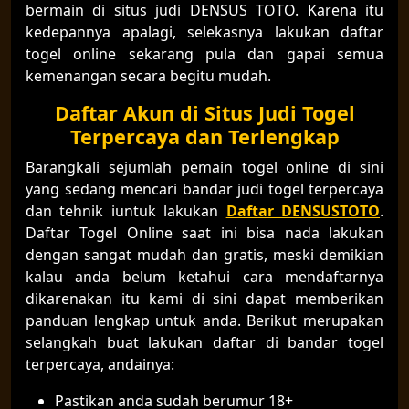
bermain di situs judi DENSUS TOTO. Karena itu
kedepannya apalagi, selekasnya lakukan daftar
togel online sekarang pula dan gapai semua
kemenangan secara begitu mudah.
Daftar Akun di Situs Judi Togel
Terpercaya dan Terlengkap
Barangkali sejumlah pemain togel online di sini
yang sedang mencari bandar judi togel terpercaya
dan tehnik iuntuk lakukan
Daftar DENSUSTOTO
.
Daftar Togel Online saat ini bisa nada lakukan
dengan sangat mudah dan gratis, meski demikian
kalau anda belum ketahui cara mendaftarnya
dikarenakan itu kami di sini dapat memberikan
panduan lengkap untuk anda. Berikut merupakan
selangkah buat lakukan daftar di bandar togel
terpercaya, andainya:
Pastikan anda sudah berumur 18+