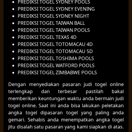
PREDIKSI TOGEL SYDNEY POOLS
PREDIKSI TOGEL SYDNEY EVENING
PREDIKSI TOGEL SYDNEY NIGHT
PREDIKSI TOGEL TAIWAN BALL
PREDIKSI TOGEL TAIWAN POOLS
PREDIKSI TOGEL TEXAS 4D
PREDIKSI TOGEL TOTOMACAU 4D
PREDIKSI TOGEL TOTOMACAU 5D
PREDIKSI TOGEL TOSHIMA POOLS
PREDIKSI TOGEL WATFORD POOLS
PREDIKSI TOGEL ZIMBABWE POOLS
Dengan menyediakan pasaran judi togel online
terlengkap dan terbesar pastilah bakal
memberikan keuntungan waktu anda bermain judi
togel online. Saat ini anda bisa lakukan peletakan
angka togel dipasaran togel yang paling anda
gemari. Sehabis anda menempatkan angka togel
jitu disalah satu pasaran yang kami siapkan di atas.