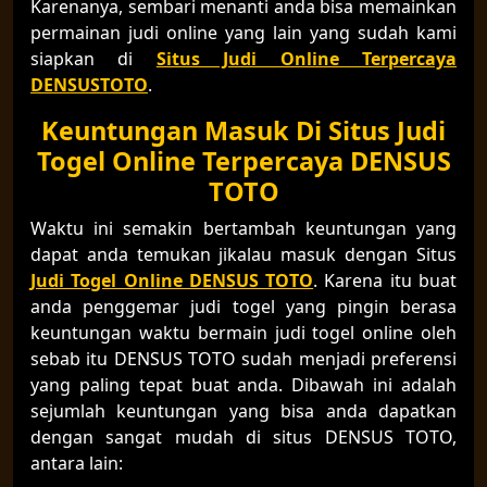
Karenanya, sembari menanti anda bisa memainkan
permainan judi online yang lain yang sudah kami
siapkan di
Situs Judi Online Terpercaya
DENSUSTOTO
.
Keuntungan Masuk Di Situs Judi
Togel Online Terpercaya DENSUS
TOTO
Waktu ini semakin bertambah keuntungan yang
dapat anda temukan jikalau masuk dengan Situs
Judi Togel Online DENSUS TOTO
. Karena itu buat
anda penggemar judi togel yang pingin berasa
keuntungan waktu bermain judi togel online oleh
sebab itu DENSUS TOTO sudah menjadi preferensi
yang paling tepat buat anda. Dibawah ini adalah
sejumlah keuntungan yang bisa anda dapatkan
dengan sangat mudah di situs DENSUS TOTO,
antara lain: