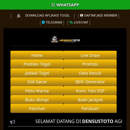
WHATSAPP
DOWNLOAD APLIKASI TOGEL
DAFTAR JADI MEMBER
TELEGRAM
LIVECHAT
Home
Live Draw
Prediksi Togel
Promosi
Jadwal Togel
Data Result
Slot Gacor
Bbfs Generator
Paito Warna
Konv. Toto SGP
Buku Mimpi
Bukti Jackpot
Keluhan
Panduan
SELAMAT DATANG DI
DENSUSTOTO
AGEN TOGEL,