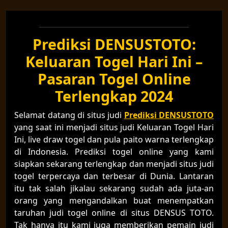
Prediksi DENSUSTOTO:
Keluaran Togel Hari Ini –
Pasaran Togel Online
Terlengkap 2024
Selamat datang di situs judi
Prediksi DENSUSTOTO
yang saat ini menjadi situs judi Keluaran Togel Hari
Ini, live draw togel dan pula paito warna terlengkap
di Indonesia. Prediksi togel online yang kami
siapkan sekarang terlengkap dan menjadi situs judi
togel terpercaya dan terbesar di Dunia. Lantaran
itu tak salah jikalau sekarang sudah ada juta-an
orang yang mengandalkan buat menempatkan
taruhan judi togel online di situs DENSUS TOTO.
Tak hanya itu kami juga memberikan pemain judi