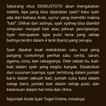
Sekarang situs DENSUSTOTO akan mengatakan
sedikit, Apa yang bisa diperjelas syair? Kata syair
ada dari bahasa Arab, syu’ur yang memiliki makna
“hati”. Dilihat dari aslinya, syair sydney bisa diambil
simpulan menjadi hati atau pikiran penciptanya.
Syair merupakan type puisi lama yang setiap
baitnya terdiri dalam 4 larik (baris) yang serupa.
Syair dipakai buat melukiskan satu soal yang
panjang contohnya perihal satu cerita, saran,
agama, cinta, dan sebagianya. Oleh sebab itu, bait-
bait dalam syair yang begitu banyak. Disaksikan
dari susunan luarnya, syair terhitung dalam jumlah
baris dalam sebuah bait, jumlah suku kata dalam
setiap baris, jumlah bait dalam setiap puisi, dan
ketentuan dalam hal rima dan ritma.
Sejumlah Kode Syair Togel Online, misalnya: