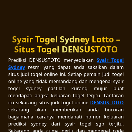
Syair Togel Sydney Lotto –
Situs Togel DENSUSTOTO
Prediksi DENSUSTOTO menyediakan
Syair Togel
Sydney
resmi yang dapat anda saksikan dalam
situs judi togel online ini. Setiap pemain judi togel
online yang tidak memandang dan mengenal syair
togel sydney pastilah kurang mujur buat
mendapati angka keluaran togel terjitu. Lantaran
itu sekarang situs judi togel online
DENSUS TOTO
sekarang akan memberikan anda bocoran
bagaimana caranya mendapati nomor keluaran
prediksi sydney dari syair togel sgp terjitu.
Sekarang anda cuma perlu dan mengenal code