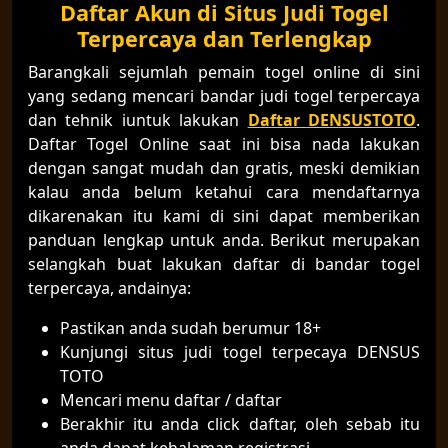
Daftar Akun di Situs Judi Togel
Terpercaya dan Terlengkap
Barangkali sejumlah pemain togel online di sini
yang sedang mencari bandar judi togel terpercaya
dan tehnik iuntuk lakukan
Daftar DENSUSTOTO
.
Daftar Togel Online saat ini bisa nada lakukan
dengan sangat mudah dan gratis, meski demikian
kalau anda belum ketahui cara mendaftarnya
dikarenakan itu kami di sini dapat memberikan
panduan lengkap untuk anda. Berikut merupakan
selangkah buat lakukan daftar di bandar togel
terpercaya, andainya:
Pastikan anda sudah berumur 18+
Kunjungi situs judi togel terpecaya DENSUS
TOTO
Mencari menu daftar / daftar
Berakhir itu anda click daftar, oleh sebab itu
anda dapat kehalaman registrasi