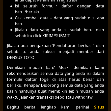
Isi seluruh formulir daftar dengan data
betul/berlaku
Cek kembali data – data yang sudah diisi apa
betul
Jikalau data yang anda isi sudah betul oleh
sebab itu click KIRIM/SUBMIT
Jikalau ada pengakuan ‘Pendaftaran berhasil’ oleh
sebab itu anda sukses menjadi member dari
DENSUS TOTO
Demikian mudah kan? Meski demikian kami
rekomendasikan semua data yang anda isi dalam
formulir daftar togel di atas harus benar dan
berlaku. Kenapa? Didorong semua data yang anda
kasih nantunya buat membikin lebih mudah anda
waktu jalankan transaksi depo atau withdraw.
Begitu berita lengkap kami perihal
Situs