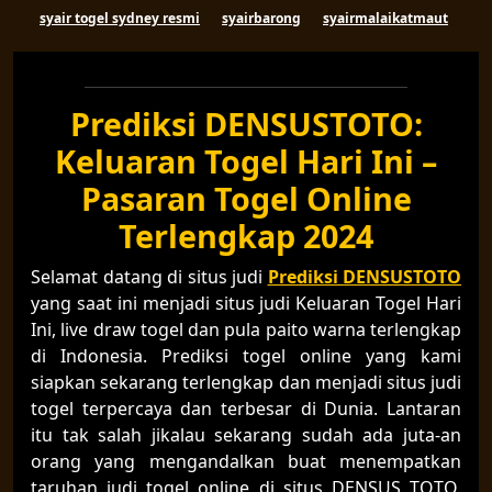
syair togel sydney resmi
syairbarong
syairmalaikatmaut
Prediksi DENSUSTOTO:
Keluaran Togel Hari Ini –
Pasaran Togel Online
Terlengkap 2024
Selamat datang di situs judi
Prediksi DENSUSTOTO
yang saat ini menjadi situs judi Keluaran Togel Hari
Ini, live draw togel dan pula paito warna terlengkap
di Indonesia. Prediksi togel online yang kami
siapkan sekarang terlengkap dan menjadi situs judi
togel terpercaya dan terbesar di Dunia. Lantaran
itu tak salah jikalau sekarang sudah ada juta-an
orang yang mengandalkan buat menempatkan
taruhan judi togel online di situs DENSUS TOTO.