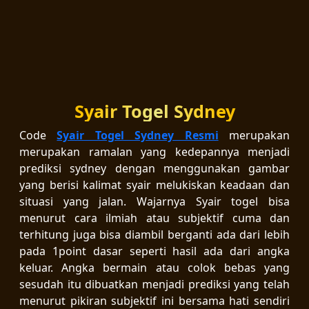
Syair Togel Sydney
Code
Syair Togel Sydney Resmi
merupakan
merupakan ramalan yang kedepannya menjadi
prediksi sydney dengan menggunakan gambar
yang berisi kalimat syair melukiskan keadaan dan
situasi yang jalan. Wajarnya Syair togel bisa
menurut cara ilmiah atau subjektif cuma dan
terhitung juga bisa diambil berganti ada dari lebih
pada 1point dasar seperti hasil ada dari angka
keluar. Angka bermain atau colok bebas yang
sesudah itu dibuatkan menjadi prediksi yang telah
menurut pikiran subjektif ini bersama hati sendiri