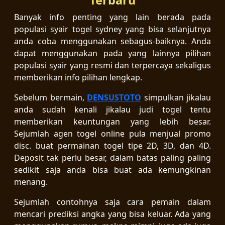
Banyak info penting yang lain berada pada
populasi syair togel sydney yang bisa selanjutnya
anda coba menggunakan sebagus-baiknya. Anda
dapat menggunakan pada yang lainnya pilihan
populasi syair yang resmi dan terpercaya sekaligus
memberikan info pilihan lengkap.
Sebelum bermain,
DENSUSTOTO
simpulkan jikalau
anda sudah kenali jikalau judi togel tentu
memberikan keuntungan yang lebih besar.
Sejumlah agen togel online pula menjual promo
disc. buat permainan togel tipe 2D, 3D, dan 4D.
Deposit tak perlu besar, dalam batas paling paling
sedikit saja anda bisa buat ada kemungkinan
menang.
Sejumlah contohnya saja cara pemain dalam
mencari prediksi angka yang bisa keluar. Ada yang