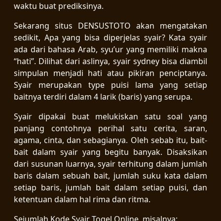
waktu buat prediksinya.
Sekarang situs DENSUSTOTO akan mengatakan
sedikit, Apa yang bisa diperjelas syair? Kata syair
ada dari bahasa Arab, syu’ur yang memiliki makna
“hati”. Dilihat dari aslinya, syair sydney bisa diambil
simpulan menjadi hati atau pikiran penciptanya.
Syair merupakan type puisi lama yang setiap
baitnya terdiri dalam 4 larik (baris) yang serupa.
Syair dipakai buat melukiskan satu soal yang
panjang contohnya perihal satu cerita, saran,
agama, cinta, dan sebagianya. Oleh sebab itu, bait-
bait dalam syair yang begitu banyak. Disaksikan
dari susunan luarnya, syair terhitung dalam jumlah
baris dalam sebuah bait, jumlah suku kata dalam
setiap baris, jumlah bait dalam setiap puisi, dan
ketentuan dalam hal rima dan ritma.
Sejumlah Kode Syair Togel Online, misalnya: