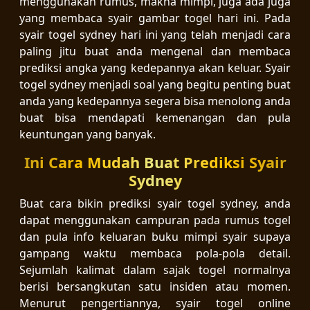
menggunakan rumus, makna mimpi, juga ada juga
yang membaca syair gambar togel hari ini. Pada
syair togel sydney hari ini yang telah menjadi cara
paling jitu buat anda mengenal dan membaca
prediksi angka yang kedepannya akan keluar. Syair
togel sydney menjadi soal yang begitu penting buat
anda yang kedepannya segera bisa menolong anda
buat bisa mendapati kemenangan dan pula
keuntungan yang banyak.
Ini Cara Mudah Buat Prediksi Syair
Sydney
Buat cara bikin prediksi syair togel sydney, anda
dapat menggunakan campuran pada rumus togel
dan pula info keluaran buku mimpi syair supaya
gampang waktu membaca pola-pola detail.
Sejumlah kalimat dalam sajak togel normalnya
berisi bersangkutan satu insiden atau momen.
Menurut pengertiannya, syair togel online