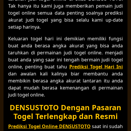
Tak hanya itu kami juga memberikan pemain judi
togel online semua data penting soalnya prediksi
akurat judi togel yang bisa selalu kami up-date
setiap harinya.
Keluaran togel hari ini demikian memiliki fungsi
buat anda berasa angka akurat yang bisa anda
taruhkan di permainan judi togel online. menjadi
buat anda yang saar ini tengah bermain judi togel
online, penting buat tahu
Prediksi Togel Hari Ini
dan awalan kali kalinya biar membantu anda
membikin berasa angka akurat lantaran itu anda
dapat mudah berasa kemenangan di permainan
judi togel online.
DENSUSTOTO Dengan Pasaran
Togel Terlengkap dan Resmi
Prediksi Togel Online DENSUSTOTO
saat ini sudah