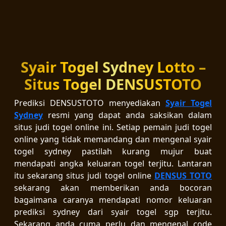
Syair Togel Sydney Lotto –
Situs Togel DENSUSTOTO
Prediksi DENSUSTOTO menyediakan
Syair Togel
Sydney
resmi yang dapat anda saksikan dalam
situs judi togel online ini. Setiap pemain judi togel
online yang tidak memandang dan mengenal syair
togel sydney pastilah kurang mujur buat
mendapati angka keluaran togel terjitu. Lantaran
itu sekarang situs judi togel online
DENSUS TOTO
sekarang akan memberikan anda bocoran
bagaimana caranya mendapati nomor keluaran
prediksi sydney dari syair togel sgp terjitu.
Sekarang anda cuma perlu dan mengenal code