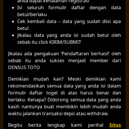
anda dapat kehalaman registrasi
Isi seluruh formulir daftar dengan data
betul/berlaku
Cek kembali data – data yang sudah diisi apa
betul
Jikalau data yang anda isi sudah betul oleh
sebab itu click KIRIM/SUBMIT
Jikalau ada pengakuan ‘Pendaftaran berhasil’ oleh
sebab itu anda sukses menjadi member dari
DENSUS TOTO
Demikian mudah kan? Meski demikian kami
rekomendasikan semua data yang anda isi dalam
formulir daftar togel di atas harus benar dan
berlaku. Kenapa? Didorong semua data yang anda
kasih nantunya buat membikin lebih mudah anda
waktu jalankan transaksi depo atau withdraw.
Begitu berita lengkap kami perihal
Situs