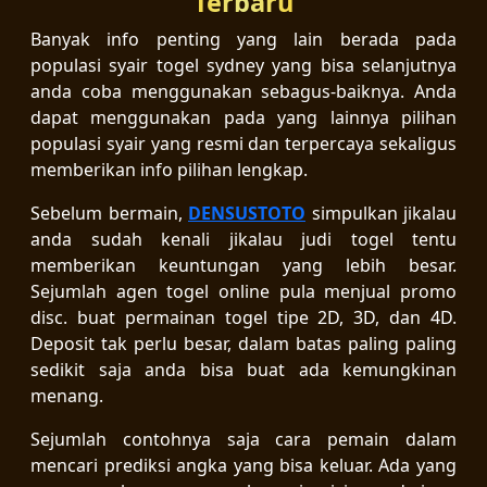
Terbaru
Banyak info penting yang lain berada pada
populasi syair togel sydney yang bisa selanjutnya
anda coba menggunakan sebagus-baiknya. Anda
dapat menggunakan pada yang lainnya pilihan
populasi syair yang resmi dan terpercaya sekaligus
memberikan info pilihan lengkap.
Sebelum bermain,
DENSUSTOTO
simpulkan jikalau
anda sudah kenali jikalau judi togel tentu
memberikan keuntungan yang lebih besar.
Sejumlah agen togel online pula menjual promo
disc. buat permainan togel tipe 2D, 3D, dan 4D.
Deposit tak perlu besar, dalam batas paling paling
sedikit saja anda bisa buat ada kemungkinan
menang.
Sejumlah contohnya saja cara pemain dalam
mencari prediksi angka yang bisa keluar. Ada yang