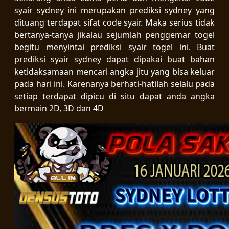
syair sydney ini merupakan prediksi sydney yang
dituang terdapat sifat code syair. Maka serius tidak
bertanya-tanya jikalau sejumlah penggemar togel
begitu menyintai prediksi syair togel ini. Buat
prediksi syair sydney dapat dipakai buat bahan
ketidaksamaan mencari angka jitu yang bisa keluar
pada hari ini. Karenanya berhati-hatilah selalu pada
setiap terdapat dipicu di situ dapat anda angka
bermain 2D, 3D dan 4D