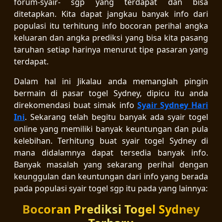
forum-syair- sgp yang terdapat dan bisa
ditetapkan. Kita dapat jangkau banyak info dari
populasi itu terhitung info bocoran perihal angka
keluaran dan angka prediksi yang bisa kita pasang
taruhan setiap harinya menurut tipe pasaran yang
terdapat.
Dalam hal ini Jikalau anda memanglah pingin
bermain di pasar togel Sydney, dipicu itu anda
direkomendasi buat simak info
Syair Sydney Hari
Ini
. Sekarang telah begitu banyak ada syair togel
online yang memiliki banyak keuntungan dan pula
kelebihan. Terhitung buat syair togel Sydney di
mana didalamnya dapat tersedia banyak info.
Banyak masalah yang sekarang perihal dengan
keunggulan dan keuntungan dari info yang berada
pada populasi syair togel sgp itu pada yang lainnya:
Bocoran Prediksi Togel Sydney