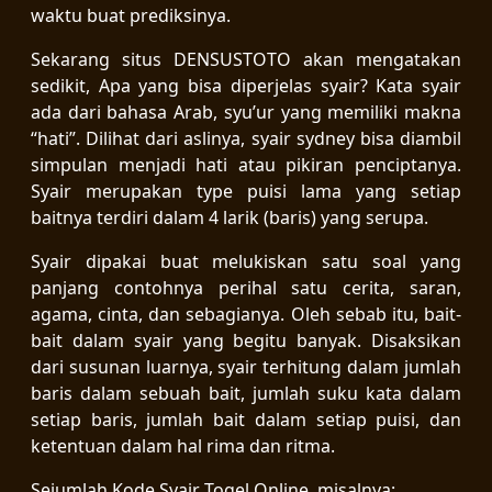
waktu buat prediksinya.
Sekarang situs DENSUSTOTO akan mengatakan
sedikit, Apa yang bisa diperjelas syair? Kata syair
ada dari bahasa Arab, syu’ur yang memiliki makna
“hati”. Dilihat dari aslinya, syair sydney bisa diambil
simpulan menjadi hati atau pikiran penciptanya.
Syair merupakan type puisi lama yang setiap
baitnya terdiri dalam 4 larik (baris) yang serupa.
Syair dipakai buat melukiskan satu soal yang
panjang contohnya perihal satu cerita, saran,
agama, cinta, dan sebagianya. Oleh sebab itu, bait-
bait dalam syair yang begitu banyak. Disaksikan
dari susunan luarnya, syair terhitung dalam jumlah
baris dalam sebuah bait, jumlah suku kata dalam
setiap baris, jumlah bait dalam setiap puisi, dan
ketentuan dalam hal rima dan ritma.
Sejumlah Kode Syair Togel Online, misalnya: