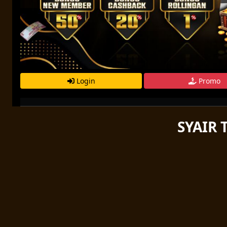
Login
Promo
SYAIR 