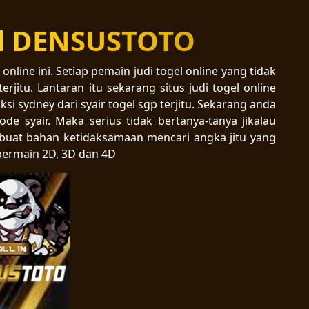
gel DENSUSTOTO
nline ini. Setiap pemain judi togel online yang tidak
itu. Lantaran itu sekarang situs judi togel online
sydney dari syair togel sgp terjitu. Sekarang anda
e syair. Maka serius tidak bertanya-tanya jikalau
ai buat bahan ketidaksamaan mencari angka jitu yang
a bermain 2D, 3D dan 4D