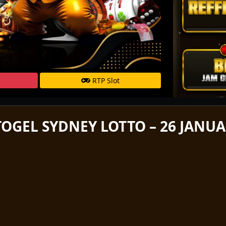
RTP Slot
TOGEL SYDNEY LOTTO – 26 JANUA