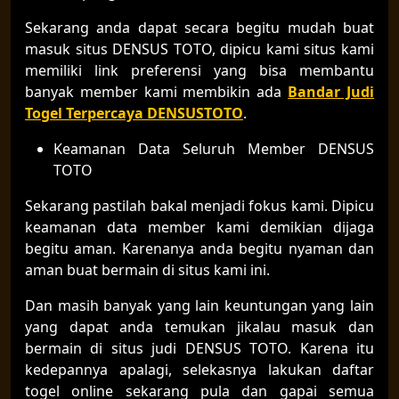
Sekarang anda dapat secara begitu mudah buat
masuk situs DENSUS TOTO, dipicu kami situs kami
memiliki link preferensi yang bisa membantu
banyak member kami membikin ada
Bandar Judi
Togel Terpercaya DENSUSTOTO
.
Keamanan Data Seluruh Member DENSUS
TOTO
Sekarang pastilah bakal menjadi fokus kami. Dipicu
keamanan data member kami demikian dijaga
begitu aman. Karenanya anda begitu nyaman dan
aman buat bermain di situs kami ini.
Dan masih banyak yang lain keuntungan yang lain
yang dapat anda temukan jikalau masuk dan
bermain di situs judi DENSUS TOTO. Karena itu
kedepannya apalagi, selekasnya lakukan daftar
togel online sekarang pula dan gapai semua