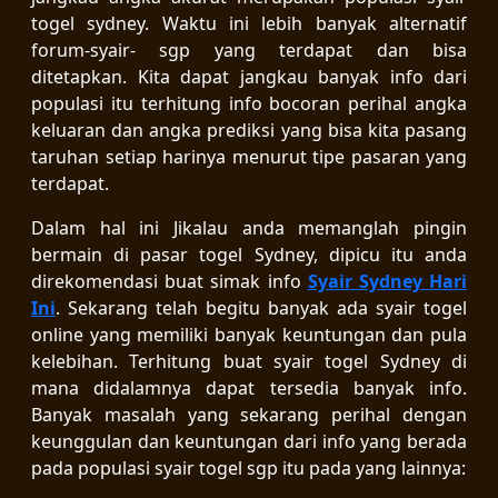
togel sydney. Waktu ini lebih banyak alternatif
forum-syair- sgp yang terdapat dan bisa
ditetapkan. Kita dapat jangkau banyak info dari
populasi itu terhitung info bocoran perihal angka
keluaran dan angka prediksi yang bisa kita pasang
taruhan setiap harinya menurut tipe pasaran yang
terdapat.
Dalam hal ini Jikalau anda memanglah pingin
bermain di pasar togel Sydney, dipicu itu anda
direkomendasi buat simak info
Syair Sydney Hari
Ini
. Sekarang telah begitu banyak ada syair togel
online yang memiliki banyak keuntungan dan pula
kelebihan. Terhitung buat syair togel Sydney di
mana didalamnya dapat tersedia banyak info.
Banyak masalah yang sekarang perihal dengan
keunggulan dan keuntungan dari info yang berada
pada populasi syair togel sgp itu pada yang lainnya: