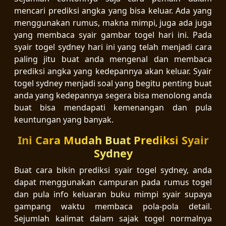
mencari prediksi angka yang bisa keluar. Ada yang
menggunakan rumus, makna mimpi, juga ada juga
yang membaca syair gambar togel hari ini. Pada
syair togel sydney hari ini yang telah menjadi cara
paling jitu buat anda mengenal dan membaca
prediksi angka yang kedepannya akan keluar. Syair
togel sydney menjadi soal yang begitu penting buat
anda yang kedepannya segera bisa menolong anda
buat bisa mendapati kemenangan dan pula
keuntungan yang banyak.
Ini Cara Mudah Buat Prediksi Syair
Sydney
Buat cara bikin prediksi syair togel sydney, anda
dapat menggunakan campuran pada rumus togel
dan pula info keluaran buku mimpi syair supaya
gampang waktu membaca pola-pola detail.
Sejumlah kalimat dalam sajak togel normalnya