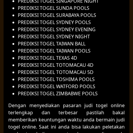
PREDIKSI TOGEL SINGAPORE NIGHT
PREDIKSI TOGEL SUNDA POOLS
PREDIKSI TOGEL SURABAYA POOLS
PREDIKSI TOGEL SYDNEY POOLS
PREDIKSI TOGEL SYDNEY EVENING
PREDIKSI TOGEL SYDNEY NIGHT
PREDIKSI TOGEL TAIWAN BALL
PREDIKSI TOGEL TAIWAN POOLS
PREDIKSI TOGEL TEXAS 4D
PREDIKSI TOGEL TOTOMACAU 4D
PREDIKSI TOGEL TOTOMACAU 5D
PREDIKSI TOGEL TOSHIMA POOLS
PREDIKSI TOGEL WATFORD POOLS
PREDIKSI TOGEL ZIMBABWE POOLS
Dengan menyediakan pasaran judi togel online
terlengkap dan terbesar pastilah bakal
memberikan keuntungan waktu anda bermain judi
togel online. Saat ini anda bisa lakukan peletakan