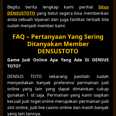
Begitu berita lengkap kami perihal
Situs
DENSUSTOTO
yang betul segera bisa memberikan
anda sebuah layanan dan juga fasilitas terbaik bila
sudah menjadi member kami.
FAQ – Pertanyaan Yang Sering
Ditanyakan Member
DENSUSTOTO
Game Judi Online Apa Yang Ada Di DENSUS
TOTO?
DENSUS TOTO sekarang pastilah sudah
menyediakan banyak preferensi permainan judi
online yang lain yang dapat dimainkan cukup
gunakan 1 id saja. Permainan yang kami siapkan
kecuali judi togel online merupakan permainan judi
slot online, judi live casino online dan masih banyak
yang lain lainnya.