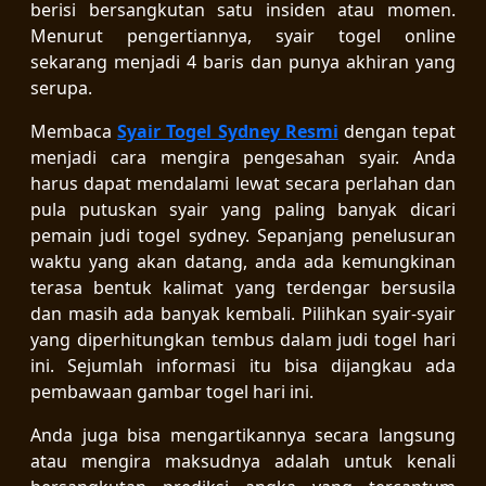
berisi bersangkutan satu insiden atau momen.
Menurut pengertiannya, syair togel online
sekarang menjadi 4 baris dan punya akhiran yang
serupa.
Membaca
Syair Togel Sydney Resmi
dengan tepat
menjadi cara mengira pengesahan syair. Anda
harus dapat mendalami lewat secara perlahan dan
pula putuskan syair yang paling banyak dicari
pemain judi togel sydney. Sepanjang penelusuran
waktu yang akan datang, anda ada kemungkinan
terasa bentuk kalimat yang terdengar bersusila
dan masih ada banyak kembali. Pilihkan syair-syair
yang diperhitungkan tembus dalam judi togel hari
ini. Sejumlah informasi itu bisa dijangkau ada
pembawaan gambar togel hari ini.
Anda juga bisa mengartikannya secara langsung
atau mengira maksudnya adalah untuk kenali