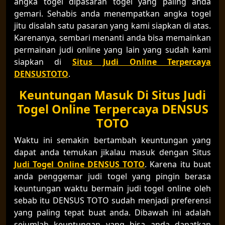
angka togel dipasaran togel yang paling anda
gemari. Sehabis anda menempatkan angka togel
jitu disalah satu pasaran yang kami siapkan di atas.
Karenanya, sembari menanti anda bisa memainkan
permainan judi online yang lain yang sudah kami
siapkan di
Situs Judi Online Terpercaya
DENSUSTOTO
.
Keuntungan Masuk Di Situs Judi
Togel Online Terpercaya DENSUS
TOTO
Waktu ini semakin bertambah keuntungan yang
dapat anda temukan jikalau masuk dengan Situs
Judi Togel Online DENSUS TOTO
. Karena itu buat
anda penggemar judi togel yang pingin berasa
keuntungan waktu bermain judi togel online oleh
sebab itu DENSUS TOTO sudah menjadi preferensi
yang paling tepat buat anda. Dibawah ini adalah
sejumlah keuntungan yang bisa anda dapatkan