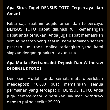
Apa Situs Togel DENSUS TOTO Terpercaya dan
Aman?
Fakta saja saat ini begitu aman dan terpercaya,
DENSUS TOTO dapat dilunasi full kemenangan
dapat anda temukan. Anda juga dapat memainkan
semua pasaran yang saat ini kami sedaikan seperti
pasaran judi togel online terlengkap yang kami
siapkan dengan gunakan 1 akun saja.
Apa Mudah
Bert
ransaksi Deposit Dan Withdraw
Di DENSUS TOTO?
Demikian Mudah! anda semata-mata diperlukan
mendeposit 10.000 buat memainkan semua
permainan yang terdapat di DENSUS TOTO. Anda
juga semata-mata diperlukan lakukan withdraw
dengan paling sedikit 25.000