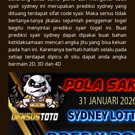
syair sydney ini merupakan prediksi sydney yang
dituang terdapat sifat code syair. Maka serius tidak
bertanya-tanya jikalau sejumlah penggemar togel
begitu menyintai prediksi syair togel ini. Buat
prediksi syair sydney dapat dipakai buat bahan
ketidaksamaan mencari angka jitu yang bisa keluar
pada hari ini. Karenanya berhati-hatilah selalu pada
setiap terdapat dipicu di situ dapat anda angka
bermain 2D, 3D dan 4D