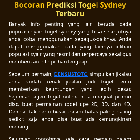
Bocoran Prediksi Togel Sydney
Terbaru
Banyak info penting yang lain berada pada
populasi syair togel sydney yang bisa selanjutnya
anda coba menggunakan sebagus-baiknya. Anda
dapat menggunakan pada yang lainnya pilihan
populasi syair yang resmi dan terpercaya sekaligus
memberikan info pilihan lengkap.
Sebelum bermain,
DENSUSTOTO
simpulkan jikalau
anda sudah kenali jikalau judi togel tentu
memberikan keuntungan yang lebih besar.
Sejumlah agen togel online pula menjual promo
disc. buat permainan togel tipe 2D, 3D, dan 4D.
Deposit tak perlu besar, dalam batas paling paling
sedikit saja anda bisa buat ada kemungkinan
menang.
Sejumlah contohnya saja cara pemain dalam