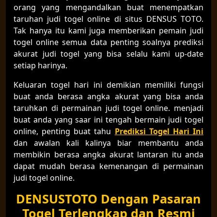
orang yang mengandalkan buat menempatkan
taruhan judi togel online di situs DENSUS TOTO.
Tak hanya itu kami juga memberikan pemain judi
togel online semua data penting soalnya prediksi
akurat judi togel yang bisa selalu kami up-date
setiap harinya.
Keluaran togel hari ini demikian memiliki fungsi
buat anda berasa angka akurat yang bisa anda
taruhkan di permainan judi togel online. menjadi
buat anda yang saar ini tengah bermain judi togel
online, penting buat tahu
Prediksi Togel Hari Ini
dan awalan kali kalinya biar membantu anda
membikin berasa angka akurat lantaran itu anda
dapat mudah berasa kemenangan di permainan
judi togel online.
DENSUSTOTO Dengan Pasaran
Togel Terlengkap dan Resmi