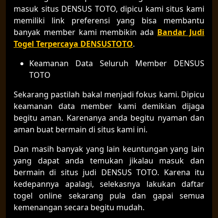
masuk situs DENSUS TOTO, dipicu kami situs kami
memiliki link preferensi yang bisa membantu
banyak member kami membikin ada
Bandar Judi
Togel Terpercaya DENSUSTOTO
.
Keamanan Data Seluruh Member DENSUS
TOTO
Sekarang pastilah bakal menjadi fokus kami. Dipicu
keamanan data member kami demikian dijaga
begitu aman. Karenanya anda begitu nyaman dan
aman buat bermain di situs kami ini.
Dan masih banyak yang lain keuntungan yang lain
yang dapat anda temukan jikalau masuk dan
bermain di situs judi DENSUS TOTO. Karena itu
kedepannya apalagi, selekasnya lakukan daftar
togel online sekarang pula dan gapai semua
kemenangan secara begitu mudah.