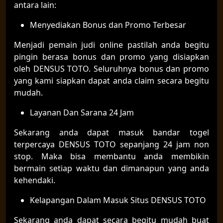
antara lain:
Menyediakan Bonus dan Promo Terbesar
Menjadi pemain judi online pastilah anda begitu
pingin berasa bonus dan promo yang disiapkan
oleh DENSUS TOTO. Seluruhnya bonus dan promo
yang kami siapkan dapat anda claim secara begitu
mudah.
Layanan Dan Sarana 24 Jam
Sekarang anda dapat masuk bandar togel
terpercaya DENSUS TOTO sepanjang 24 jam non
stop. Maka bisa membantu anda membikin
bermain setiap waktu dan dimanapun yang anda
kehendaki.
Kelapangan Dalam Masuk Situs DENSUS TOTO
Sekarang anda dapat secara begitu mudah buat