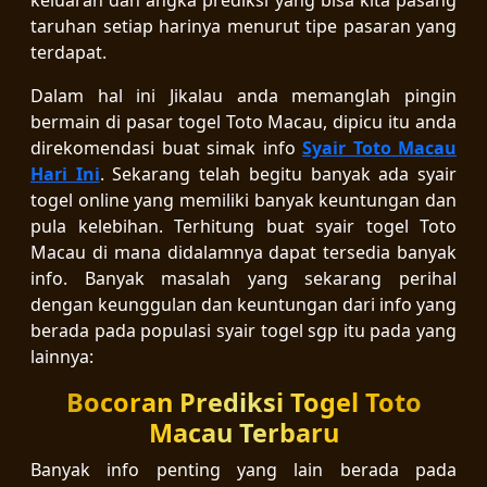
taruhan setiap harinya menurut tipe pasaran yang
terdapat.
Dalam hal ini Jikalau anda memanglah pingin
bermain di pasar togel Toto Macau, dipicu itu anda
direkomendasi buat simak info
Syair Toto Macau
Hari Ini
. Sekarang telah begitu banyak ada syair
togel online yang memiliki banyak keuntungan dan
pula kelebihan. Terhitung buat syair togel Toto
Macau di mana didalamnya dapat tersedia banyak
info. Banyak masalah yang sekarang perihal
dengan keunggulan dan keuntungan dari info yang
berada pada populasi syair togel sgp itu pada yang
lainnya:
Bocoran Prediksi Togel Toto
Macau Terbaru
Banyak info penting yang lain berada pada