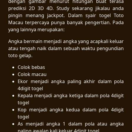
dengan gambar menurut hitungan buat terasa
prediksi 2D 3D 4D. Study sekarang jikalau anda
pingin menang jackpot. Dalam syair togel Toto
Macau terpercaya punya banyak pengertian. Pada
yang lainnya merupakan:
Angka bermain menjadi angka yang acapkali keluar
atau tengah naik dalam sebuah waktu pengundian
toto gelap.
Colok bebas
Colok macau
Ekor menjadi angka paling akhir dalam pola
4digit togel
Kepala menjadi angka ketiga dalam pola 4digit
togel
Kop menjadi angka kedua dalam pola 4digit
togel
As menjadi angka 1 dalam pola atau angka
paling awalan kali keluar 4digit togel.