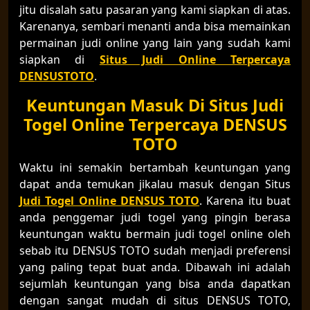
jitu disalah satu pasaran yang kami siapkan di atas.
Karenanya, sembari menanti anda bisa memainkan
permainan judi online yang lain yang sudah kami
siapkan di
Situs Judi Online Terpercaya
DENSUSTOTO
.
Keuntungan Masuk Di Situs Judi
Togel Online Terpercaya DENSUS
TOTO
Waktu ini semakin bertambah keuntungan yang
dapat anda temukan jikalau masuk dengan Situs
Judi Togel Online DENSUS TOTO
. Karena itu buat
anda penggemar judi togel yang pingin berasa
keuntungan waktu bermain judi togel online oleh
sebab itu DENSUS TOTO sudah menjadi preferensi
yang paling tepat buat anda. Dibawah ini adalah
sejumlah keuntungan yang bisa anda dapatkan
dengan sangat mudah di situs DENSUS TOTO,