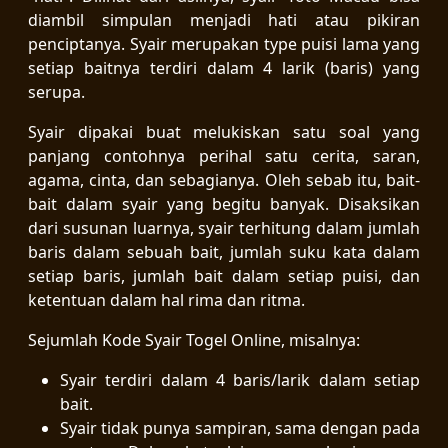
diambil simpulan menjadi hati atau pikiran
penciptanya. Syair merupakan type puisi lama yang
setiap baitnya terdiri dalam 4 larik (baris) yang
serupa.
Syair dipakai buat melukiskan satu soal yang
panjang contohnya perihal satu cerita, saran,
agama, cinta, dan sebagianya. Oleh sebab itu, bait-
bait dalam syair yang begitu banyak. Disaksikan
dari susunan luarnya, syair terhitung dalam jumlah
baris dalam sebuah bait, jumlah suku kata dalam
setiap baris, jumlah bait dalam setiap puisi, dan
ketentuan dalam hal rima dan ritma.
Sejumlah Kode Syair Togel Online, misalnya:
Syair terdiri dalam 4 baris/larik dalam setiap
bait.
Syair tidak punya sampiran, sama dengan pada