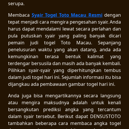
serupa.
Membaca
Syair Togel Toto Macau Resmi
dengan
tepat menjadi cara mengira pengesahan syair. Anda
harus dapat mendalami lewat secara perlahan dan
pula putuskan syair yang paling banyak dicari
pemain judi togel Toto Macau. Sepanjang
penelusuran waktu yang akan datang, anda ada
kemungkinan terasa bentuk kalimat yang
terdengar bersusila dan masih ada banyak kembali.
Pilihkan syair-syair yang diperhitungkan tembus
dalam judi togel hari ini. Sejumlah informasi itu bisa
dijangkau ada pembawaan gambar togel hari ini.
Anda juga bisa mengartikannya secara langsung
atau mengira maksudnya adalah untuk kenali
bersangkutan prediksi angka yang tercantum
dalam syair tersebut. Berikut dapat DENSUSTOTO
tambahkan beberapa cara membaca angka togel