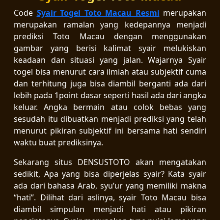
Code
Syair Togel Toto Macau Resmi
merupakan
merupakan ramalan yang kedepannya menjadi
prediksi Toto Macau dengan menggunakan
gambar yang berisi kalimat syair melukiskan
keadaan dan situasi yang jalan. Wajarnya Syair
togel bisa menurut cara ilmiah atau subjektif cuma
dan terhitung juga bisa diambil berganti ada dari
lebih pada 1point dasar seperti hasil ada dari angka
keluar. Angka bermain atau colok bebas yang
sesudah itu dibuatkan menjadi prediksi yang telah
menurut pikiran subjektif ini bersama hati sendiri
waktu buat prediksinya.
Sekarang situs DENSUSTOTO akan mengatakan
sedikit, Apa yang bisa diperjelas syair? Kata syair
ada dari bahasa Arab, syu’ur yang memiliki makna
“hati”. Dilihat dari aslinya, syair Toto Macau bisa
diambil simpulan menjadi hati atau pikiran