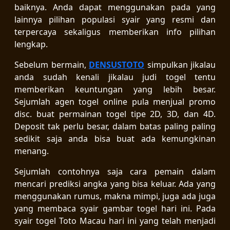
baiknya. Anda dapat menggunakan pada yang
lainnya pilihan populasi syair yang resmi dan
terpercaya sekaligus memberikan info pilihan
lengkap.
Sebelum bermain,
DENSUSTOTO
simpulkan jikalau
anda sudah kenali jikalau judi togel tentu
memberikan keuntungan yang lebih besar.
Sejumlah agen togel online pula menjual promo
disc. buat permainan togel tipe 2D, 3D, dan 4D.
Deposit tak perlu besar, dalam batas paling paling
sedikit saja anda bisa buat ada kemungkinan
menang.
Sejumlah contohnya saja cara pemain dalam
mencari prediksi angka yang bisa keluar. Ada yang
menggunakan rumus, makna mimpi, juga ada juga
yang membaca syair gambar togel hari ini. Pada
syair togel Toto Macau hari ini yang telah menjadi