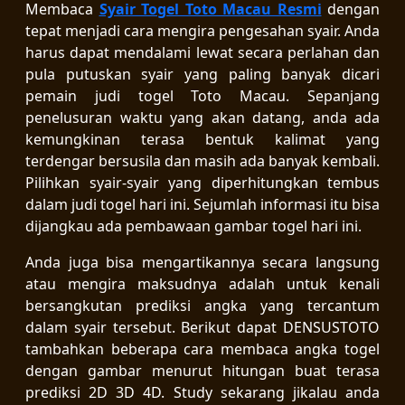
Membaca
Syair Togel Toto Macau Resmi
dengan
tepat menjadi cara mengira pengesahan syair. Anda
harus dapat mendalami lewat secara perlahan dan
pula putuskan syair yang paling banyak dicari
pemain judi togel Toto Macau. Sepanjang
penelusuran waktu yang akan datang, anda ada
kemungkinan terasa bentuk kalimat yang
terdengar bersusila dan masih ada banyak kembali.
Pilihkan syair-syair yang diperhitungkan tembus
dalam judi togel hari ini. Sejumlah informasi itu bisa
dijangkau ada pembawaan gambar togel hari ini.
Anda juga bisa mengartikannya secara langsung
atau mengira maksudnya adalah untuk kenali
bersangkutan prediksi angka yang tercantum
dalam syair tersebut. Berikut dapat DENSUSTOTO
tambahkan beberapa cara membaca angka togel
dengan gambar menurut hitungan buat terasa
prediksi 2D 3D 4D. Study sekarang jikalau anda