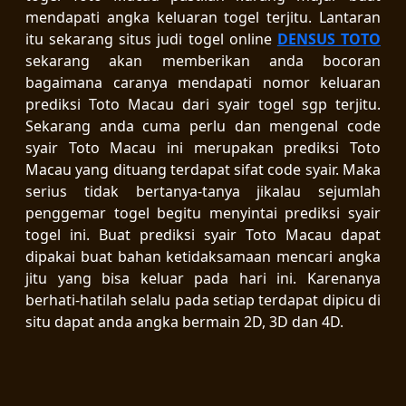
mendapati angka keluaran togel terjitu. Lantaran
itu sekarang situs judi togel online
DENSUS TOTO
sekarang akan memberikan anda bocoran
bagaimana caranya mendapati nomor keluaran
prediksi Toto Macau dari syair togel sgp terjitu.
Sekarang anda cuma perlu dan mengenal code
syair Toto Macau ini merupakan prediksi Toto
Macau yang dituang terdapat sifat code syair. Maka
serius tidak bertanya-tanya jikalau sejumlah
penggemar togel begitu menyintai prediksi syair
togel ini. Buat prediksi syair Toto Macau dapat
dipakai buat bahan ketidaksamaan mencari angka
jitu yang bisa keluar pada hari ini. Karenanya
berhati-hatilah selalu pada setiap terdapat dipicu di
situ dapat anda angka bermain 2D, 3D dan 4D.