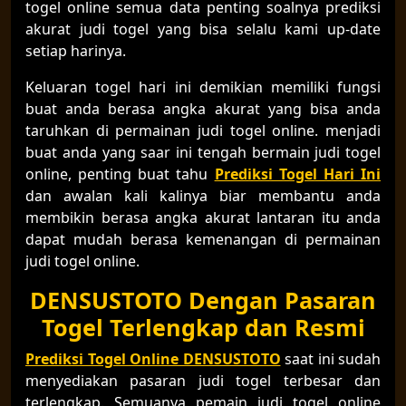
togel online semua data penting soalnya prediksi
akurat judi togel yang bisa selalu kami up-date
setiap harinya.
Keluaran togel hari ini demikian memiliki fungsi
buat anda berasa angka akurat yang bisa anda
taruhkan di permainan judi togel online. menjadi
buat anda yang saar ini tengah bermain judi togel
online, penting buat tahu
Prediksi Togel Hari Ini
dan awalan kali kalinya biar membantu anda
membikin berasa angka akurat lantaran itu anda
dapat mudah berasa kemenangan di permainan
judi togel online.
DENSUSTOTO Dengan Pasaran
Togel Terlengkap dan Resmi
Prediksi Togel Online DENSUSTOTO
saat ini sudah
menyediakan pasaran judi togel terbesar dan
terlengkap. Semuanya pemain judi togel online