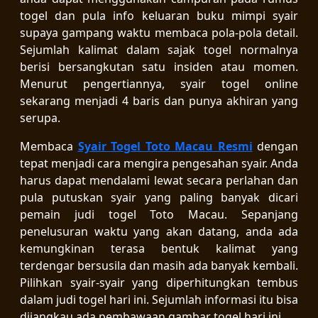
togel dan pula info keluaran buku mimpi syair
supaya gampang waktu membaca pola-pola detail.
Sejumlah kalimat dalam sajak togel normalnya
berisi bersangkutan satu insiden atau momen.
Menurut pengertiannya, syair togel online
sekarang menjadi 4 baris dan punya akhiran yang
serupa.
Membaca
Syair Togel Toto Macau Resmi
dengan
tepat menjadi cara mengira pengesahan syair. Anda
harus dapat mendalami lewat secara perlahan dan
pula putuskan syair yang paling banyak dicari
pemain judi togel Toto Macau. Sepanjang
penelusuran waktu yang akan datang, anda ada
kemungkinan terasa bentuk kalimat yang
terdengar bersusila dan masih ada banyak kembali.
Pilihkan syair-syair yang diperhitungkan tembus
dalam judi togel hari ini. Sejumlah informasi itu bisa
dijangkau ada pembawaan gambar togel hari ini.