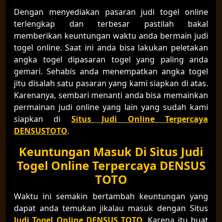
Dengan menyediakan pasaran judi togel online
terlengkap dan terbesar pastilah bakal
memberikan keuntungan waktu anda bermain judi
togel online. Saat ini anda bisa lakukan peletakan
angka togel dipasaran togel yang paling anda
gemari. Sehabis anda menempatkan angka togel
jitu disalah satu pasaran yang kami siapkan di atas.
Karenanya, sembari menanti anda bisa memainkan
permainan judi online yang lain yang sudah kami
siapkan di
Situs Judi Online Terpercaya
DENSUSTOTO
.
Keuntungan Masuk Di Situs Judi
Togel Online Terpercaya DENSUS
TOTO
Waktu ini semakin bertambah keuntungan yang
dapat anda temukan jikalau masuk dengan Situs
Judi Togel Online DENSUS TOTO
. Karena itu buat