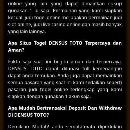
online yang lain yang dapat dimainkan cukup
gunakan 1 id saja. Permainan yang kami siapkan
kecuali judi togel online merupakan permainan judi
slot online, judi live casino online dan masih banyak
yang lain lainnya.
Apa Situs Togel DENSUS TOTO Terpercaya dan
Aman?
Fakta saja saat ini begitu aman dan terpercaya,
DENSUS TOTO dapat dilunasi full kemenangan
dapat anda temukan. Anda juga dapat memainkan
semua pasaran yang saat ini kami sedaikan seperti
pasaran judi togel online terlengkap yang kami
siapkan dengan gunakan 1 akun saja.
Apa Mudah
Bert
ransaksi Deposit Dan Withdraw
Di DENSUS TOTO?
Demikian Mudah! anda semata-mata diperlukan