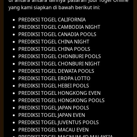
yang kami siapkan di bawah berikut ini:
PREDIKSI TOGEL CALIFORNIA
PREDIKSI TOGEL CAMBODIA NIGHT
PREDIKSI TOGEL CANADIA POOLS
PREDIKSI TOGEL CHINA NIGHT
PREDIKSI TOGEL CHINA POOLS
PREDIKSI TOGEL CHONBURI POOLS
PREDIKSI TOGEL CHONBURI NIGHT
PREDIKSI TOGEL DEWATA POOLS
PREDIKSI TOGEL EROPA LOTTO
PREDIKSI TOGEL HEBEI POOLS
PREDIKSI TOGEL HONGKONG EVEN
PREDIKSI TOGEL HONGKONG POOLS
PREDIKSI TOGEL JAPAN POOLS
PREDIKSI TOGEL JAPAN EVEN
PREDIKSI TOGEL JUVENTUS POOLS
PREDIKSI TOGEL MACAU EVEN
PREDIKSI TOGEL MAGNUM 4D MALAYSIA