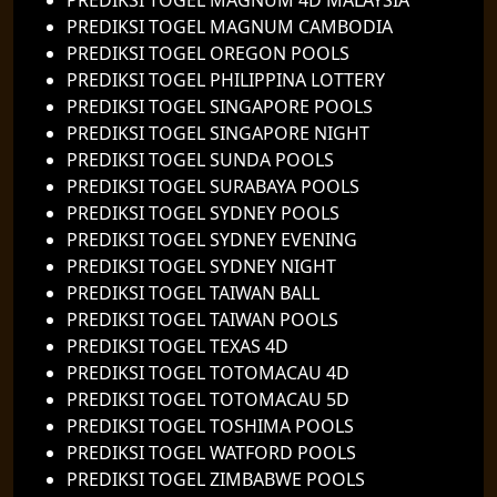
PREDIKSI TOGEL MAGNUM CAMBODIA
PREDIKSI TOGEL OREGON POOLS
PREDIKSI TOGEL PHILIPPINA LOTTERY
PREDIKSI TOGEL SINGAPORE POOLS
PREDIKSI TOGEL SINGAPORE NIGHT
PREDIKSI TOGEL SUNDA POOLS
PREDIKSI TOGEL SURABAYA POOLS
PREDIKSI TOGEL SYDNEY POOLS
PREDIKSI TOGEL SYDNEY EVENING
PREDIKSI TOGEL SYDNEY NIGHT
PREDIKSI TOGEL TAIWAN BALL
PREDIKSI TOGEL TAIWAN POOLS
PREDIKSI TOGEL TEXAS 4D
PREDIKSI TOGEL TOTOMACAU 4D
PREDIKSI TOGEL TOTOMACAU 5D
PREDIKSI TOGEL TOSHIMA POOLS
PREDIKSI TOGEL WATFORD POOLS
PREDIKSI TOGEL ZIMBABWE POOLS