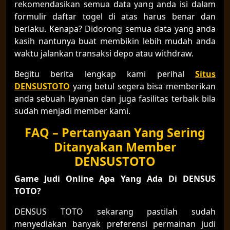
rekomendasikan semua data yang anda isi dalam
formulir daftar togel di atas harus benar dan
berlaku. Kenapa? Didorong semua data yang anda
kasih nantunya buat membikin lebih mudah anda
waktu jalankan transaksi depo atau withdraw.
Begitu berita lengkap kami perihal
Situs
DENSUSTOTO
yang betul segera bisa memberikan
anda sebuah layanan dan juga fasilitas terbaik bila
sudah menjadi member kami.
FAQ – Pertanyaan Yang Sering
Ditanyakan Member
DENSUSTOTO
Game Judi Online Apa Yang Ada Di DENSUS
TOTO?
DENSUS TOTO sekarang pastilah sudah
menyediakan banyak preferensi permainan judi