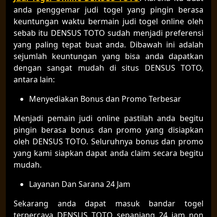
anda penggemar judi togel yang pingin berasa
keuntungan waktu bermain judi togel online oleh
sebab itu DENSUS TOTO sudah menjadi preferensi
yang paling tepat buat anda. Dibawah ini adalah
sejumlah keuntungan yang bisa anda dapatkan
dengan sangat mudah di situs DENSUS TOTO,
antara lain:
Menyediakan Bonus dan Promo Terbesar
Menjadi pemain judi online pastilah anda begitu
pingin berasa bonus dan promo yang disiapkan
oleh DENSUS TOTO. Seluruhnya bonus dan promo
yang kami siapkan dapat anda claim secara begitu
mudah.
Layanan Dan Sarana 24 Jam
Sekarang anda dapat masuk bandar togel
terpercaya DENSUS TOTO sepanjang 24 jam non