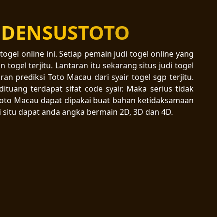
el DENSUSTOTO
ogel online ini. Setiap pemain judi togel online yang
gel terjitu. Lantaran itu sekarang situs judi togel
prediksi Toto Macau dari syair togel sgp terjitu.
uang terdapat sifat code syair. Maka serius tidak
ir Toto Macau dapat dipakai buat bahan ketidaksamaan
 di situ dapat anda angka bermain 2D, 3D dan 4D.