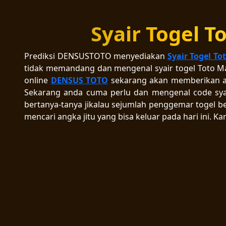
Syair Togel 
Prediksi DENSUSTOTO menyediakan
Syair Togel T
tidak memandang dan mengenal syair togel Toto Maca
online
DENSUS TOTO
sekarang akan memberikan and
Sekarang anda cuma perlu dan mengenal code syair
bertanya-tanya jikalau sejumlah penggemar togel beg
mencari angka jitu yang bisa keluar pada hari ini. K