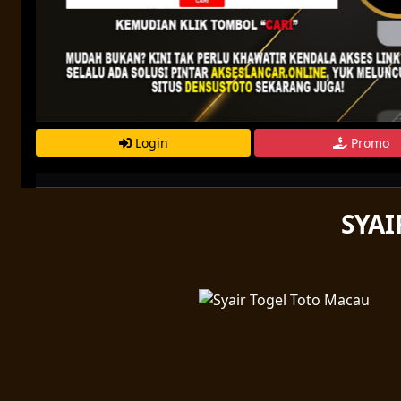
Login
Promo
SYAI