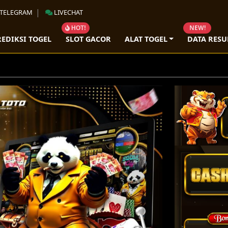
TELEGRAM
LIVECHAT
REDIKSI TOGEL
SLOT GACOR
ALAT TOGEL
DATA RESU