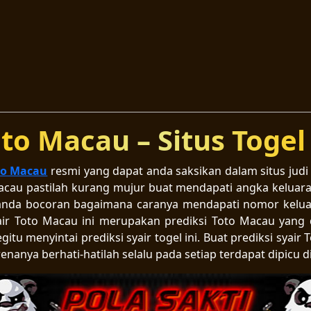
Toto Macau – Situs Tog
oto Macau
resmi yang dapat anda saksikan dalam situs judi t
u pastilah kurang mujur buat mendapati angka keluaran to
a bocoran bagaimana caranya mendapati nomor keluaran 
 Toto Macau ini merupakan prediksi Toto Macau yang dit
itu menyintai prediksi syair togel ini. Buat prediksi sya
arenanya berhati-hatilah selalu pada setiap terdapat dipicu