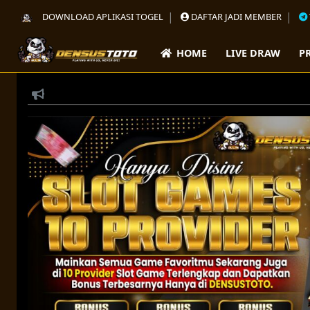
DOWNLOAD APLIKASI TOGEL
DAFTAR JADI MEMBER
HOME
LIVE DRAW
P