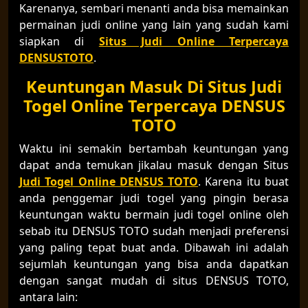
Karenanya, sembari menanti anda bisa memainkan
permainan judi online yang lain yang sudah kami
siapkan di
Situs Judi Online Terpercaya
DENSUSTOTO
.
Keuntungan Masuk Di Situs Judi
Togel Online Terpercaya DENSUS
TOTO
Waktu ini semakin bertambah keuntungan yang
dapat anda temukan jikalau masuk dengan Situs
Judi Togel Online DENSUS TOTO
. Karena itu buat
anda penggemar judi togel yang pingin berasa
keuntungan waktu bermain judi togel online oleh
sebab itu DENSUS TOTO sudah menjadi preferensi
yang paling tepat buat anda. Dibawah ini adalah
sejumlah keuntungan yang bisa anda dapatkan
dengan sangat mudah di situs DENSUS TOTO,
antara lain: