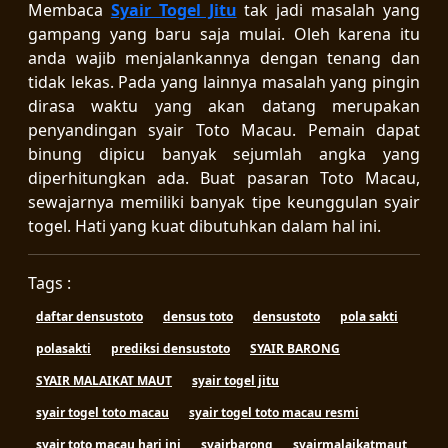
Membaca
Syair Togel Jitu
tak jadi masalah yang
gampang yang baru saja mulai. Oleh karena itu
anda wajib menjalankannya dengan tenang dan
tidak lekas. Pada yang lainnya masalah yang pingin
dirasa waktu yang akan datang merupakan
penyandingan syair Toto Macau. Pemain dapat
binung dipicu banyak sejumlah angka yang
diperhitungkan ada. Buat pasaran Toto Macau,
sewajarnya memiliki banyak tipe keunggulan syair
togel. Hati yang kuat dibutuhkan dalam hal ini.
Tags :
daftar densustoto
densus toto
densustoto
pola sakti
polasakti
prediksi densustoto
SYAIR BARONG
SYAIR MALAIKAT MAUT
syair togel jitu
syair togel toto macau
syair togel toto macau resmi
syair toto macau hari ini
syairbarong
syairmalaikatmaut