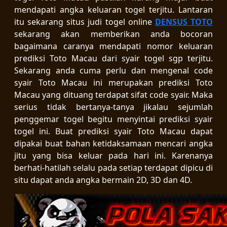
mendapati angka keluaran togel terjitu. Lantaran
itu sekarang situs judi togel online
DENSUS TOTO
sekarang akan memberikan anda bocoran
bagaimana caranya mendapati nomor keluaran
prediksi Toto Macau dari syair togel sgp terjitu.
Sekarang anda cuma perlu dan mengenal code
syair Toto Macau ini merupakan prediksi Toto
Macau yang dituang terdapat sifat code syair. Maka
serius tidak bertanya-tanya jikalau sejumlah
penggemar togel begitu menyintai prediksi syair
togel ini. Buat prediksi syair Toto Macau dapat
dipakai buat bahan ketidaksamaan mencari angka
jitu yang bisa keluar pada hari ini. Karenanya
berhati-hatilah selalu pada setiap terdapat dipicu di
situ dapat anda angka bermain 2D, 3D dan 4D.