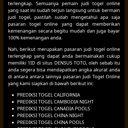
terlengkap. Semuanya pemain judi togel online
yang saat ini sudah terjun langsung untuk bermain
judi togel, pastilah sudah mengetahui apa saja
pasaran togel online yang dapat memberikan
kemenangan secara begitu mudah dan juga bayar
100% kemenangan anda.
Nah, berikut merupakan pasaran judi togel online
terlengkap yang dapat anda bermainakan cukup
memiliki 1ID di situs DENSUS TOTO, oleh sebab itu
anda segera bisa mendapatkan angka akurat anda
di antara antara lainnya pasaran Judi Togel Online
yang kami siapkan di bawah berikut ini:
PREDIKSI TOGEL CALIFORNIA
PREDIKSI TOGEL CAMBODIA NIGHT
PREDIKSI TOGEL CANADIA POOLS
PREDIKSI TOGEL CHINA NIGHT
PREDIKSI TOGEL CHINA POOLS