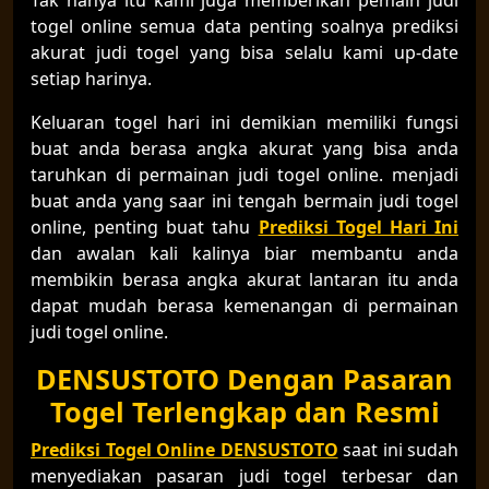
togel online semua data penting soalnya prediksi
akurat judi togel yang bisa selalu kami up-date
setiap harinya.
Keluaran togel hari ini demikian memiliki fungsi
buat anda berasa angka akurat yang bisa anda
taruhkan di permainan judi togel online. menjadi
buat anda yang saar ini tengah bermain judi togel
online, penting buat tahu
Prediksi Togel Hari Ini
dan awalan kali kalinya biar membantu anda
membikin berasa angka akurat lantaran itu anda
dapat mudah berasa kemenangan di permainan
judi togel online.
DENSUSTOTO Dengan Pasaran
Togel Terlengkap dan Resmi
Prediksi Togel Online DENSUSTOTO
saat ini sudah
menyediakan pasaran judi togel terbesar dan