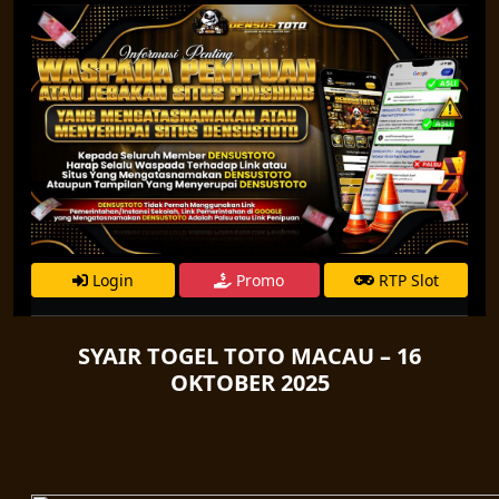
Login
Promo
RTP Slot
SYAIR TOGEL TOTO MACAU – 16
OKTOBER 2025