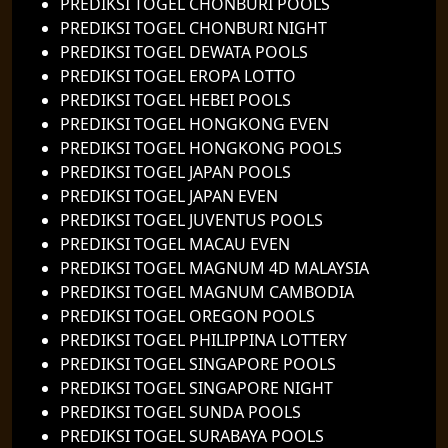
PREDIKSI TOGEL CHONBURI POOLS
PREDIKSI TOGEL CHONBURI NIGHT
PREDIKSI TOGEL DEWATA POOLS
PREDIKSI TOGEL EROPA LOTTO
PREDIKSI TOGEL HEBEI POOLS
PREDIKSI TOGEL HONGKONG EVEN
PREDIKSI TOGEL HONGKONG POOLS
PREDIKSI TOGEL JAPAN POOLS
PREDIKSI TOGEL JAPAN EVEN
PREDIKSI TOGEL JUVENTUS POOLS
PREDIKSI TOGEL MACAU EVEN
PREDIKSI TOGEL MAGNUM 4D MALAYSIA
PREDIKSI TOGEL MAGNUM CAMBODIA
PREDIKSI TOGEL OREGON POOLS
PREDIKSI TOGEL PHILIPPINA LOTTERY
PREDIKSI TOGEL SINGAPORE POOLS
PREDIKSI TOGEL SINGAPORE NIGHT
PREDIKSI TOGEL SUNDA POOLS
PREDIKSI TOGEL SURABAYA POOLS