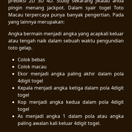
prediksi 2D 3D 4D. Study sekarang jikalau anda
pingin menang jackpot. Dalam syair togel Toto
Macau terpercaya punya banyak pengertian. Pada
yang lainnya merupakan:
Angka bermain menjadi angka yang acapkali keluar
atau tengah naik dalam sebuah waktu pengundian
toto gelap.
Colok bebas
Colok macau
Ekor menjadi angka paling akhir dalam pola
4digit togel
Kepala menjadi angka ketiga dalam pola 4digit
togel
Kop menjadi angka kedua dalam pola 4digit
togel
As menjadi angka 1 dalam pola atau angka
paling awalan kali keluar 4digit togel.