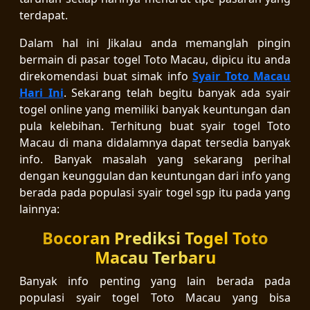
terdapat.
Dalam hal ini Jikalau anda memanglah pingin
bermain di pasar togel Toto Macau, dipicu itu anda
direkomendasi buat simak info
Syair Toto Macau
Hari Ini
. Sekarang telah begitu banyak ada syair
togel online yang memiliki banyak keuntungan dan
pula kelebihan. Terhitung buat syair togel Toto
Macau di mana didalamnya dapat tersedia banyak
info. Banyak masalah yang sekarang perihal
dengan keunggulan dan keuntungan dari info yang
berada pada populasi syair togel sgp itu pada yang
lainnya:
Bocoran Prediksi Togel Toto
Macau Terbaru
Banyak info penting yang lain berada pada
populasi syair togel Toto Macau yang bisa