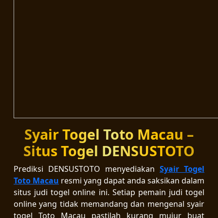
Syair Togel Toto Macau –
Situs Togel DENSUSTOTO
Prediksi DENSUSTOTO menyediakan
Syair Togel
Toto Macau
resmi yang dapat anda saksikan dalam
situs judi togel online ini. Setiap pemain judi togel
online yang tidak memandang dan mengenal syair
togel Toto Macau pastilah kurang mujur buat