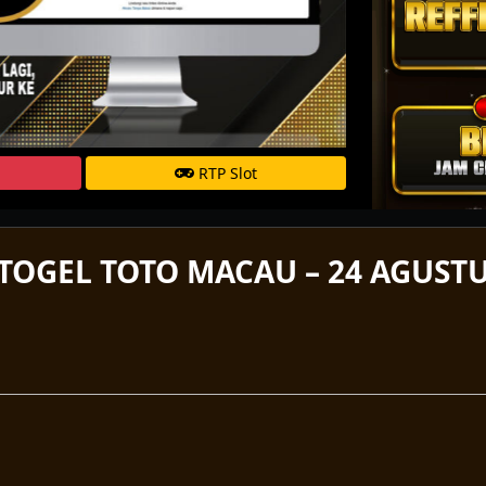
RTP Slot
 TOGEL TOTO MACAU – 24 AGUSTU