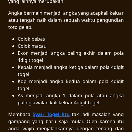
yang lainnya merupakan:
Angka bermain menjadi angka yang acapkali keluar
atau tengah naik dalam sebuah waktu pengundian
toto gelap.
Colok bebas
Colok macau
Ekor menjadi angka paling akhir dalam pola
4digit togel
Kepala menjadi angka ketiga dalam pola 4digit
togel
Kop menjadi angka kedua dalam pola 4digit
togel
As menjadi angka 1 dalam pola atau angka
paling awalan kali keluar 4digit togel.
Membaca
Syair Togel Jitu
tak jadi masalah yang
gampang yang baru saja mulai. Oleh karena itu
anda wajib menjalankannya dengan tenang dan