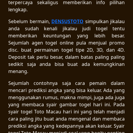
terpercaya sekaligus memberikan info pilihan
lengkap.
Sebelum bermain,
DENSUSTOTO
simpulkan jikalau
anda sudah kenali jikalau judi togel tentu
memberikan keuntungan yang lebih besar.
Sejumlah agen togel online pula menjual promo
disc. buat permainan togel tipe 2D, 3D, dan 4D.
Deposit tak perlu besar, dalam batas paling paling
sedikit saja anda bisa buat ada kemungkinan
menang.
Sejumlah contohnya saja cara pemain dalam
mencari prediksi angka yang bisa keluar. Ada yang
menggunakan rumus, makna mimpi, juga ada juga
yang membaca syair gambar togel hari ini. Pada
syair togel Toto Macau hari ini yang telah menjadi
cara paling jitu buat anda mengenal dan membaca
prediksi angka yang kedepannya akan keluar. Syair
togel Toto Macau menjadi soal yang begitu penting