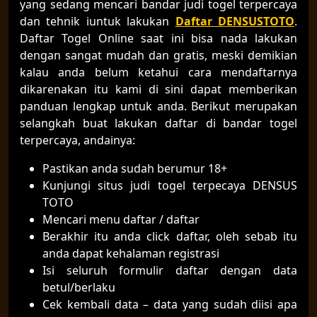
yang sedang mencari bandar judi togel terpercaya
dan tehnik iuntuk lakukan
Daftar DENSUSTOTO
.
Daftar Togel Online saat ini bisa nada lakukan
dengan sangat mudah dan gratis, meski demikian
kalau anda belum ketahui cara mendaftarnya
dikarenakan itu kami di sini dapat memberikan
panduan lengkap untuk anda. Berikut merupakan
selangkah buat lakukan daftar di bandar togel
terpercaya, andainya:
Pastikan anda sudah berumur 18+
Kunjungi situs judi togel terpecaya DENSUS
TOTO
Mencari menu daftar / daftar
Berakhir itu anda click daftar, oleh sebab itu
anda dapat kehalaman registrasi
Isi seluruh formulir daftar dengan data
betul/berlaku
Cek kembali data – data yang sudah diisi apa