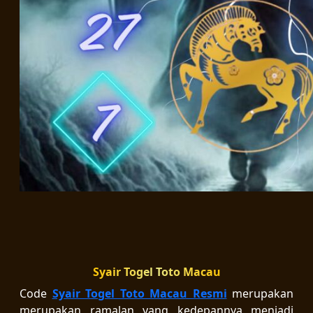
Syair Togel Toto Macau
Code
Syair Togel Toto Macau Resmi
merupakan
merupakan ramalan yang kedepannya menjadi