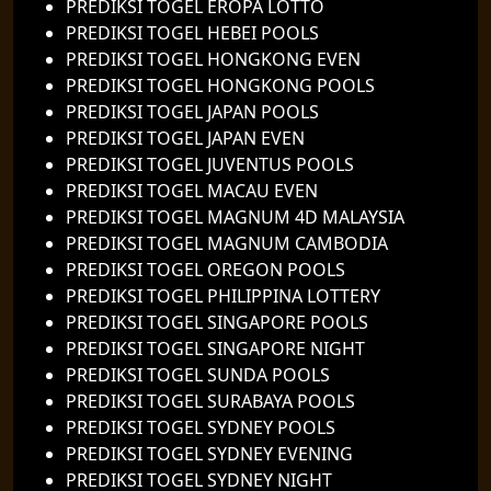
PREDIKSI TOGEL EROPA LOTTO
PREDIKSI TOGEL HEBEI POOLS
PREDIKSI TOGEL HONGKONG EVEN
PREDIKSI TOGEL HONGKONG POOLS
PREDIKSI TOGEL JAPAN POOLS
PREDIKSI TOGEL JAPAN EVEN
PREDIKSI TOGEL JUVENTUS POOLS
PREDIKSI TOGEL MACAU EVEN
PREDIKSI TOGEL MAGNUM 4D MALAYSIA
PREDIKSI TOGEL MAGNUM CAMBODIA
PREDIKSI TOGEL OREGON POOLS
PREDIKSI TOGEL PHILIPPINA LOTTERY
PREDIKSI TOGEL SINGAPORE POOLS
PREDIKSI TOGEL SINGAPORE NIGHT
PREDIKSI TOGEL SUNDA POOLS
PREDIKSI TOGEL SURABAYA POOLS
PREDIKSI TOGEL SYDNEY POOLS
PREDIKSI TOGEL SYDNEY EVENING
PREDIKSI TOGEL SYDNEY NIGHT