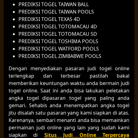
PREDIKSI TOGEL TAIWAN BALL
PREDIKSI TOGEL TAIWAN POOLS
PREDIKSI TOGEL TEXAS 4D
PREDIKSI TOGEL TOTOMACAU 4D
PREDIKSI TOGEL TOTOMACAU 5D
PREDIKSI TOGEL TOSHIMA POOLS
PREDIKSI TOGEL WATFORD POOLS
PREDIKSI TOGEL ZIMBABWE POOLS
Dengan menyediakan pasaran judi togel online
terlengkap dan terbesar pastilah bakal
memberikan keuntungan waktu anda bermain judi
togel online. Saat ini anda bisa lakukan peletakan
angka togel dipasaran togel yang paling anda
gemari. Sehabis anda menempatkan angka togel
jitu disalah satu pasaran yang kami siapkan di atas.
Karenanya, sembari menanti anda bisa memainkan
permainan judi online yang lain yang sudah kami
siapkan di
Situs Judi Online Terpercaya