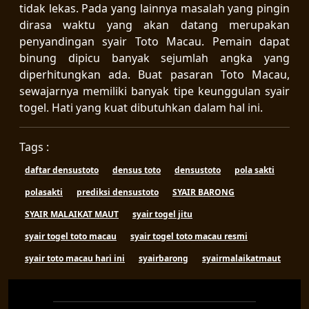
tidak lekas. Pada yang lainnya masalah yang pingin
dirasa waktu yang akan datang merupakan
penyandingan syair Toto Macau. Pemain dapat
binung dipicu banyak sejumlah angka yang
diperhitungkan ada. Buat pasaran Toto Macau,
sewajarnya memiliki banyak tipe keunggulan syair
togel. Hati yang kuat dibutuhkan dalam hal ini.
Tags :
daftar densustoto
densus toto
densustoto
pola sakti
polasakti
prediksi densustoto
SYAIR BARONG
SYAIR MALAIKAT MAUT
syair togel jitu
syair togel toto macau
syair togel toto macau resmi
syair toto macau hari ini
syairbarong
syairmalaikatmaut