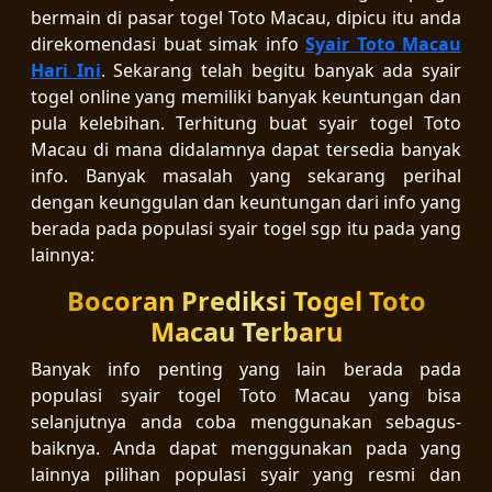
bermain di pasar togel Toto Macau, dipicu itu anda
direkomendasi buat simak info
Syair Toto Macau
Hari Ini
. Sekarang telah begitu banyak ada syair
togel online yang memiliki banyak keuntungan dan
pula kelebihan. Terhitung buat syair togel Toto
Macau di mana didalamnya dapat tersedia banyak
info. Banyak masalah yang sekarang perihal
dengan keunggulan dan keuntungan dari info yang
berada pada populasi syair togel sgp itu pada yang
lainnya:
Bocoran Prediksi Togel Toto
Macau Terbaru
Banyak info penting yang lain berada pada
populasi syair togel Toto Macau yang bisa
selanjutnya anda coba menggunakan sebagus-
baiknya. Anda dapat menggunakan pada yang
lainnya pilihan populasi syair yang resmi dan