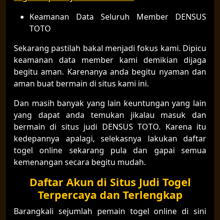
Keamanan Data Seluruh Member DENSUS
TOTO
Sekarang pastilah bakal menjadi fokus kami. Dipicu
keamanan data member kami demikian dijaga
begitu aman. Karenanya anda begitu nyaman dan
aman buat bermain di situs kami ini.
Dan masih banyak yang lain keuntungan yang lain
yang dapat anda temukan jikalau masuk dan
bermain di situs judi DENSUS TOTO. Karena itu
kedepannya apalagi, selekasnya lakukan daftar
togel online sekarang pula dan gapai semua
kemenangan secara begitu mudah.
Daftar Akun di Situs Judi Togel
Terpercaya dan Terlengkap
Barangkali sejumlah pemain togel online di sini