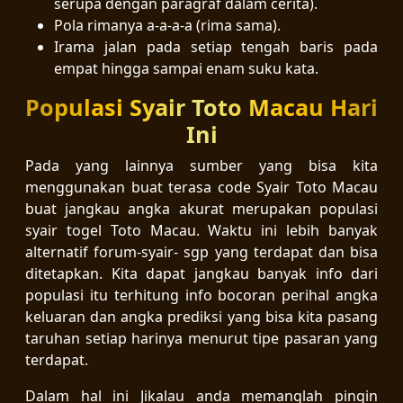
serupa dengan paragraf dalam cerita).
Pola rimanya a-a-a-a (rima sama).
Irama jalan pada setiap tengah baris pada
empat hingga sampai enam suku kata.
Populasi Syair Toto Macau Hari
Ini
Pada yang lainnya sumber yang bisa kita
menggunakan buat terasa code Syair Toto Macau
buat jangkau angka akurat merupakan populasi
syair togel Toto Macau. Waktu ini lebih banyak
alternatif forum-syair- sgp yang terdapat dan bisa
ditetapkan. Kita dapat jangkau banyak info dari
populasi itu terhitung info bocoran perihal angka
keluaran dan angka prediksi yang bisa kita pasang
taruhan setiap harinya menurut tipe pasaran yang
terdapat.
Dalam hal ini Jikalau anda memanglah pingin