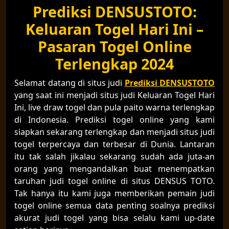
Prediksi DENSUSTOTO:
Keluaran Togel Hari Ini –
Pasaran Togel Online
Terlengkap 2024
Selamat datang di situs judi
Prediksi DENSUSTOTO
yang saat ini menjadi situs judi Keluaran Togel Hari
Ini, live draw togel dan pula paito warna terlengkap
di Indonesia. Prediksi togel online yang kami
siapkan sekarang terlengkap dan menjadi situs judi
togel terpercaya dan terbesar di Dunia. Lantaran
itu tak salah jikalau sekarang sudah ada juta-an
orang yang mengandalkan buat menempatkan
taruhan judi togel online di situs DENSUS TOTO.
Tak hanya itu kami juga memberikan pemain judi
togel online semua data penting soalnya prediksi
akurat judi togel yang bisa selalu kami up-date