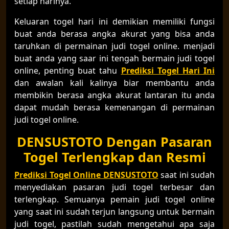
setiap harinya.
Keluaran togel hari ini demikian memiliki fungsi
buat anda berasa angka akurat yang bisa anda
taruhkan di permainan judi togel online. menjadi
buat anda yang saar ini tengah bermain judi togel
online, penting buat tahu
Prediksi Togel Hari Ini
dan awalan kali kalinya biar membantu anda
membikin berasa angka akurat lantaran itu anda
dapat mudah berasa kemenangan di permainan
judi togel online.
DENSUSTOTO Dengan Pasaran
Togel Terlengkap dan Resmi
Prediksi Togel Online DENSUSTOTO
saat ini sudah
menyediakan pasaran judi togel terbesar dan
terlengkap. Semuanya pemain judi togel online
yang saat ini sudah terjun langsung untuk bermain
judi togel, pastilah sudah mengetahui apa saja