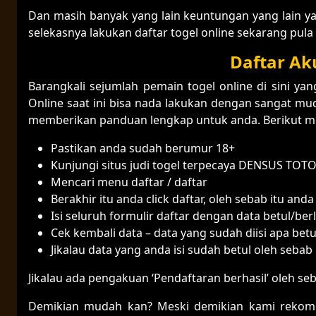
Dan masih banyak yang lain keuntungan yang lain ya
selekasnya lakukan daftar togel online sekarang pu
Daftar Aku
Barangkali sejumlah pemain togel online di sini ya
Online saat ini bisa nada lakukan dengan sangat mud
memberikan panduan lengkap untuk anda. Berikut mer
Pastikan anda sudah berumur 18+
Kunjungi situs judi togel terpecaya DENSUS TOT
Mencari menu daftar / daftar
Berakhir itu anda click daftar, oleh sebab itu and
Isi seluruh formulir daftar dengan data betul/ber
Cek kembali data – data yang sudah diisi apa betu
Jikalau data yang anda isi sudah betul oleh sebab
Jikalau ada pengakuan ‘Pendaftaran berhasil’ oleh 
Demikian mudah kan? Meski demikian kami rekomen