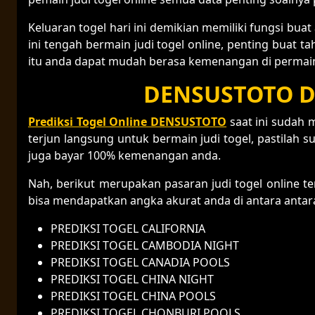
Keluaran togel hari ini demikian memiliki fungsi bua
ini tengah bermain judi togel online, penting buat t
itu anda dapat mudah berasa kemenangan di permaina
DENSUSTOTO De
Prediksi Togel Online DENSUSTOTO
saat ini sudah 
terjun langsung untuk bermain judi togel, pastila
juga bayar 100% kemenangan anda.
Nah, berikut merupakan pasaran judi togel online t
bisa mendapatkan angka akurat anda di antara antara 
PREDIKSI TOGEL CALIFORNIA
PREDIKSI TOGEL CAMBODIA NIGHT
PREDIKSI TOGEL CANADIA POOLS
PREDIKSI TOGEL CHINA NIGHT
PREDIKSI TOGEL CHINA POOLS
PREDIKSI TOGEL CHONBURI POOLS