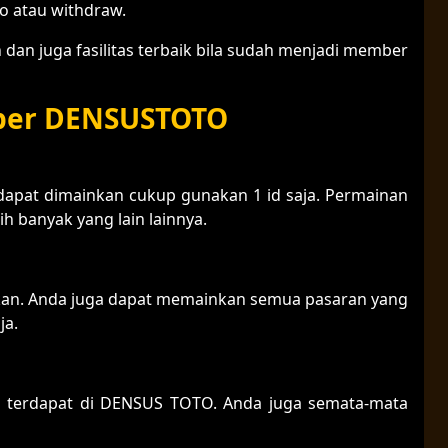
o atau withdraw.
dan juga fasilitas terbaik bila sudah menjadi member
mber DENSUSTOTO
dapat dimainkan cukup gunakan 1 id saja. Permainan
ih banyak yang lain lainnya.
mukan. Anda juga dapat memainkan semua pasaran yang
ja.
 terdapat di DENSUS TOTO. Anda juga semata-mata