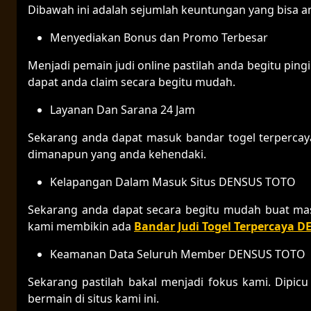
Dibawah ini adalah sejumlah keuntungan yang bisa a
Menyediakan Bonus dan Promo Terbesar
Menjadi pemain judi online pastilah anda begitu pi
dapat anda claim secara begitu mudah.
Layanan Dan Sarana 24 Jam
Sekarang anda dapat masuk bandar togel terperca
dimanapun yang anda kehendaki.
Kelapangan Dalam Masuk Situs DENSUS TOTO
Sekarang anda dapat secara begitu mudah buat mas
kami membikin ada
Bandar Judi Togel Terpercaya
Keamanan Data Seluruh Member DENSUS TOTO
Sekarang pastilah bakal menjadi fokus kami. Dip
bermain di situs kami ini.