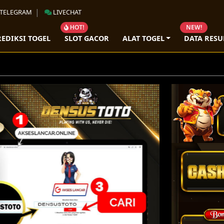
TELEGRAM
LIVECHAT
REDIKSI TOGEL
SLOT GACOR
ALAT TOGEL
DATA RESU