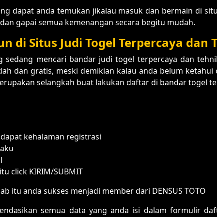
ng dapat anda temukan jikalau masuk dan bermain di sit
la dan gapai semua kemenangan secara begitu mudah.
n di Situs Judi Togel Terpercaya dan
ng sedang mencari bandar judi togel terpercaya dan tehn
ah dan gratis, meski demikian kalau anda belum ketahui 
upakan selangkah buat lakukan daftar di bandar togel te
O
a dapat kehalaman registrasi
laku
l
 itu click KIRIM/SUBMIT
sebab itu anda sukses menjadi member dari DENSUS TOTO
dasikan semua data yang anda isi dalam formulir dafta