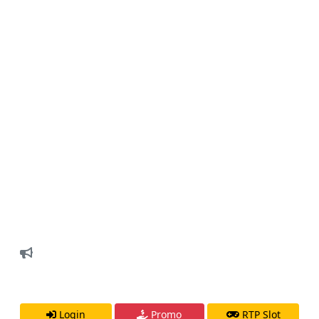
Slot Gacor
Bbfs Generator
Paito Warna
Konv. Toto SGP
Buku Mimpi
Bukti Jackpot
Keluhan
Panduan
SELAMAT DATANG DI
DENSU
Login
Promo
RTP Slot