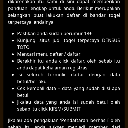
dikarenakan itu kami di sini dapat memberikan
panduan lengkap untuk anda. Berikut merupakan
selangkah buat lakukan daftar di bandar togel
terpercaya, andainya:
Pastikan anda sudah berumur 18+
Kunjungi situs judi togel terpecaya DENSUS
TOTO
Mencari menu daftar / daftar
Berakhir itu anda click daftar, oleh sebab itu
anda dapat kehalaman registrasi
Isi seluruh formulir daftar dengan data
betul/berlaku
Cek kembali data – data yang sudah diisi apa
betul
Jikalau data yang anda isi sudah betul oleh
sebab itu click KIRIM/SUBMIT
Jikalau ada pengakuan ‘Pendaftaran berhasil’ oleh
sebab itu anda sukses menjadi member dari