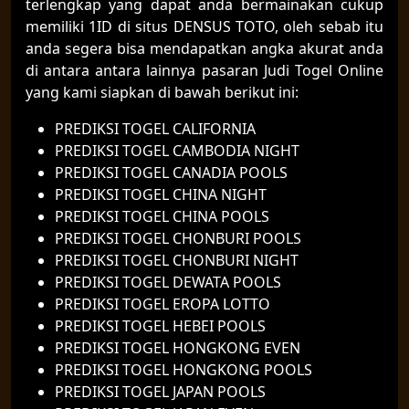
terlengkap yang dapat anda bermainakan cukup
memiliki 1ID di situs DENSUS TOTO, oleh sebab itu
anda segera bisa mendapatkan angka akurat anda
di antara antara lainnya pasaran Judi Togel Online
yang kami siapkan di bawah berikut ini:
PREDIKSI TOGEL CALIFORNIA
PREDIKSI TOGEL CAMBODIA NIGHT
PREDIKSI TOGEL CANADIA POOLS
PREDIKSI TOGEL CHINA NIGHT
PREDIKSI TOGEL CHINA POOLS
PREDIKSI TOGEL CHONBURI POOLS
PREDIKSI TOGEL CHONBURI NIGHT
PREDIKSI TOGEL DEWATA POOLS
PREDIKSI TOGEL EROPA LOTTO
PREDIKSI TOGEL HEBEI POOLS
PREDIKSI TOGEL HONGKONG EVEN
PREDIKSI TOGEL HONGKONG POOLS
PREDIKSI TOGEL JAPAN POOLS