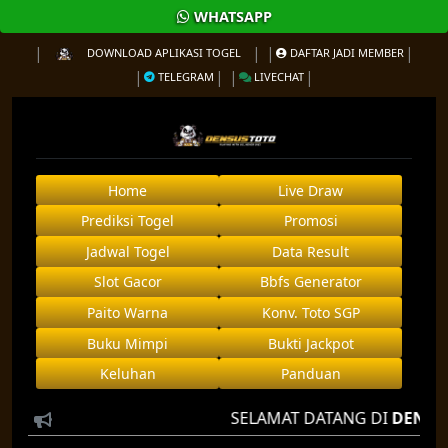
WHATSAPP
DOWNLOAD APLIKASI TOGEL
DAFTAR JADI MEMBER
TELEGRAM
LIVECHAT
Home
Live Draw
Prediksi Togel
Promosi
Jadwal Togel
Data Result
Slot Gacor
Bbfs Generator
Paito Warna
Konv. Toto SGP
Buku Mimpi
Bukti Jackpot
Keluhan
Panduan
SELAMAT DATANG DI
DENSUS