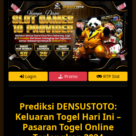
Login
Promo
RTP Slot
Prediksi DENSUSTOTO:
Keluaran Togel Hari Ini –
Pasaran Togel Online