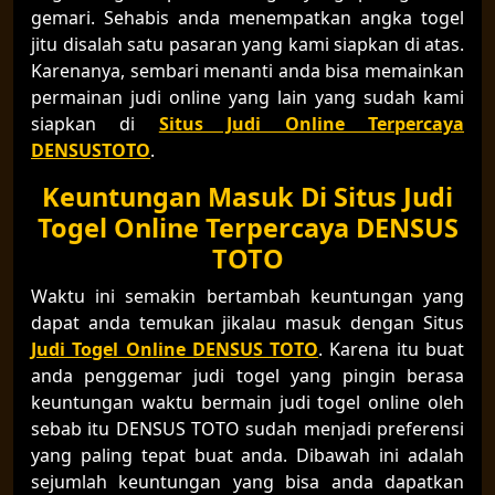
gemari. Sehabis anda menempatkan angka togel
jitu disalah satu pasaran yang kami siapkan di atas.
Karenanya, sembari menanti anda bisa memainkan
permainan judi online yang lain yang sudah kami
siapkan di
Situs Judi Online Terpercaya
DENSUSTOTO
.
Keuntungan Masuk Di Situs Judi
Togel Online Terpercaya DENSUS
TOTO
Waktu ini semakin bertambah keuntungan yang
dapat anda temukan jikalau masuk dengan Situs
Judi Togel Online DENSUS TOTO
. Karena itu buat
anda penggemar judi togel yang pingin berasa
keuntungan waktu bermain judi togel online oleh
sebab itu DENSUS TOTO sudah menjadi preferensi
yang paling tepat buat anda. Dibawah ini adalah
sejumlah keuntungan yang bisa anda dapatkan