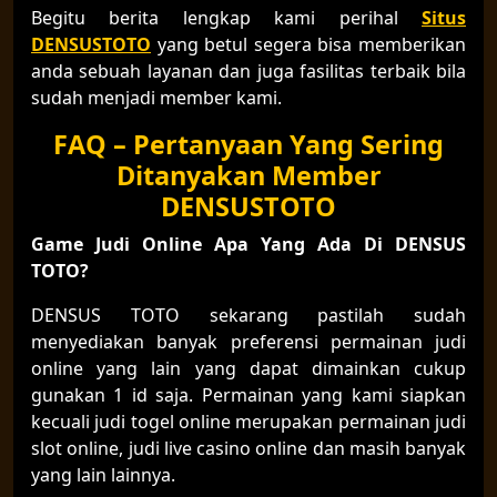
Begitu berita lengkap kami perihal
Situs
DENSUSTOTO
yang betul segera bisa memberikan
anda sebuah layanan dan juga fasilitas terbaik bila
sudah menjadi member kami.
FAQ – Pertanyaan Yang Sering
Ditanyakan Member
DENSUSTOTO
Game Judi Online Apa Yang Ada Di DENSUS
TOTO?
DENSUS TOTO sekarang pastilah sudah
menyediakan banyak preferensi permainan judi
online yang lain yang dapat dimainkan cukup
gunakan 1 id saja. Permainan yang kami siapkan
kecuali judi togel online merupakan permainan judi
slot online, judi live casino online dan masih banyak
yang lain lainnya.