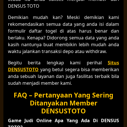
DENSUS TOTO
Demikian mudah kan? Meski demikian kami
rekomendasikan semua data yang anda isi dalam
formulir daftar togel di atas harus benar dan
berlaku. Kenapa? Didorong semua data yang anda
kasih nantunya buat membikin lebih mudah anda
waktu jalankan transaksi depo atau withdraw.
Begitu berita lengkap kami perihal
Situs
DENSUSTOTO
yang betul segera bisa memberikan
anda sebuah layanan dan juga fasilitas terbaik bila
sudah menjadi member kami.
FAQ – Pertanyaan Yang Sering
Ditanyakan Member
DENSUSTOTO
Game Judi Online Apa Yang Ada Di DENSUS