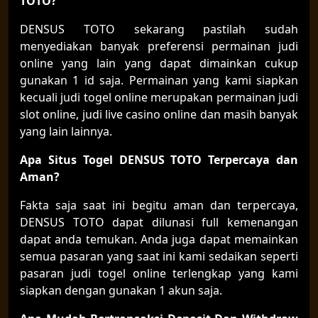
TOTO?
DENSUS TOTO sekarang pastilah sudah
menyediakan banyak preferensi permainan judi
online yang lain yang dapat dimainkan cukup
gunakan 1 id saja. Permainan yang kami siapkan
kecuali judi togel online merupakan permainan judi
slot online, judi live casino online dan masih banyak
yang lain lainnya.
Apa Situs Togel DENSUS TOTO Terpercaya dan
Aman?
Fakta saja saat ini begitu aman dan terpercaya,
DENSUS TOTO dapat dilunasi full kemenangan
dapat anda temukan. Anda juga dapat memainkan
semua pasaran yang saat ini kami sedaikan seperti
pasaran judi togel online terlengkap yang kami
siapkan dengan gunakan 1 akun saja.