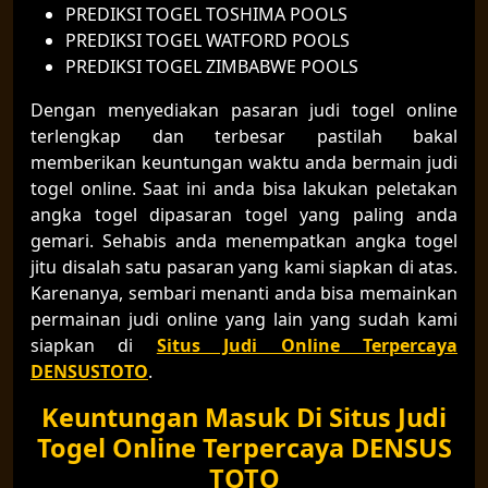
PREDIKSI TOGEL TOSHIMA POOLS
PREDIKSI TOGEL WATFORD POOLS
PREDIKSI TOGEL ZIMBABWE POOLS
Dengan menyediakan pasaran judi togel online
terlengkap dan terbesar pastilah bakal
memberikan keuntungan waktu anda bermain judi
togel online. Saat ini anda bisa lakukan peletakan
angka togel dipasaran togel yang paling anda
gemari. Sehabis anda menempatkan angka togel
jitu disalah satu pasaran yang kami siapkan di atas.
Karenanya, sembari menanti anda bisa memainkan
permainan judi online yang lain yang sudah kami
siapkan di
Situs Judi Online Terpercaya
DENSUSTOTO
.
Keuntungan Masuk Di Situs Judi
Togel Online Terpercaya DENSUS
TOTO