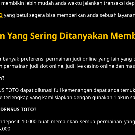
 membikin lebih mudah anda waktu jalankan transaksi dep
O
yang betul segera bisa memberikan anda sebuah layanan 
an Yang Sering Ditanyakan Me
anyak preferensi permainan judi online yang lain yang 
permainan judi slot online, judi live casino online dan mas
n?
NSUS TOTO dapat dilunasi full kemenangan dapat anda te
line terlengkap yang kami siapkan dengan gunakan 1 akun sa
i DENSUS TOTO?
ndeposit 10.000 buat memainkan semua permainan yang
5.000