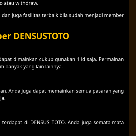
o atau withdraw.
dan juga fasilitas terbaik bila sudah menjadi member
mber DENSUSTOTO
dapat dimainkan cukup gunakan 1 id saja. Permainan
ih banyak yang lain lainnya.
mukan. Anda juga dapat memainkan semua pasaran yang
ja.
 terdapat di DENSUS TOTO. Anda juga semata-mata