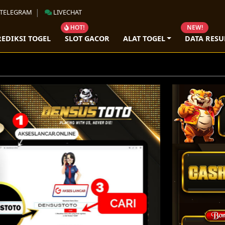
TELEGRAM
LIVECHAT
REDIKSI TOGEL
SLOT GACOR
ALAT TOGEL
DATA RESU