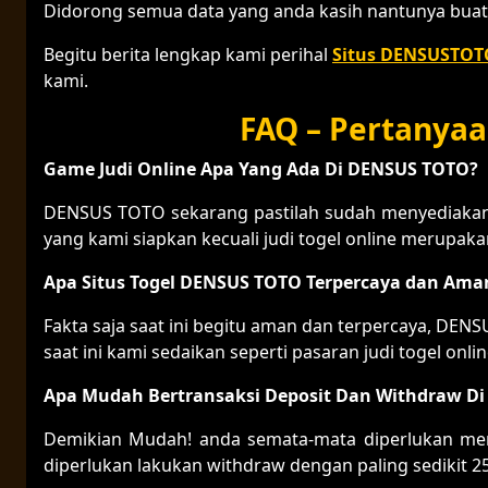
Didorong semua data yang anda kasih nantunya buat
Begitu berita lengkap kami perihal
Situs DENSUSTOT
kami.
FAQ – Pertanya
Game Judi Online Apa Yang Ada Di DENSUS TOTO?
DENSUS TOTO sekarang pastilah sudah menyediakan b
yang kami siapkan kecuali judi togel online merupakan 
Apa Situs Togel DENSUS TOTO Terpercaya dan Ama
Fakta saja saat ini begitu aman dan terpercaya, DE
saat ini kami sedaikan seperti pasaran judi togel on
Apa Mudah
Bert
ransaksi Deposit Dan Withdraw D
Demikian Mudah! anda semata-mata diperlukan me
diperlukan lakukan withdraw dengan paling sedikit 2