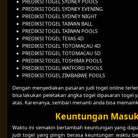
PREDIKSI TOGEL SYDNEY POOLS
PREDIKSI TOGEL SYDNEY EVENING
PREDIKSI TOGEL SYDNEY NIGHT
PREDIKSI TOGEL TAIWAN BALL
PREDIKSI TOGEL TAIWAN POOLS
PREDIKSI TOGEL TEXAS 4D
PREDIKSI TOGEL TOTOMACAU 4D
PREDIKSI TOGEL TOTOMACAU 5D
PREDIKSI TOGEL TOSHIMA POOLS
PREDIKSI TOGEL WATFORD POOLS
PREDIKSI TOGEL ZIMBABWE POOLS
Dengan menyediakan pasaran judi togel online terle
bisa lakukan peletakan angka togel dipasaran togel 
atas. Karenanya, sembari menanti anda bisa memaink
Keuntungan Masuk D
Waktu ini semakin bertambah keuntungan yang dapa
judi togel yang pingin berasa keuntungan waktu be