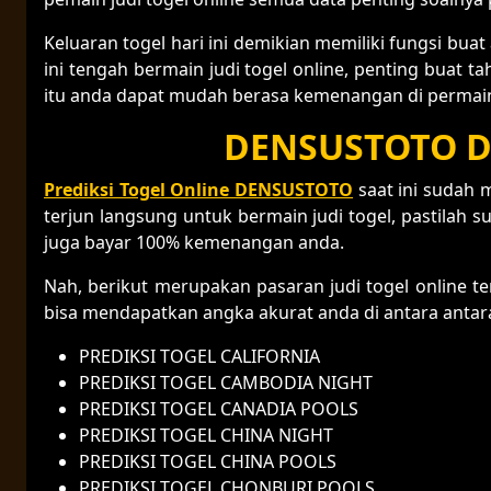
Keluaran togel hari ini demikian memiliki fungsi bua
ini tengah bermain judi togel online, penting buat t
itu anda dapat mudah berasa kemenangan di permaina
DENSUSTOTO De
Prediksi Togel Online DENSUSTOTO
saat ini sudah 
terjun langsung untuk bermain judi togel, pastila
juga bayar 100% kemenangan anda.
Nah, berikut merupakan pasaran judi togel online t
bisa mendapatkan angka akurat anda di antara antara 
PREDIKSI TOGEL CALIFORNIA
PREDIKSI TOGEL CAMBODIA NIGHT
PREDIKSI TOGEL CANADIA POOLS
PREDIKSI TOGEL CHINA NIGHT
PREDIKSI TOGEL CHINA POOLS
PREDIKSI TOGEL CHONBURI POOLS