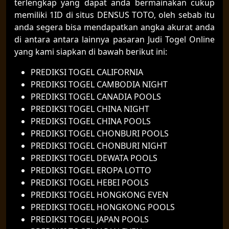
terlengkap yang dapat anda bermainakan cukup
memiliki 1ID di situs DENSUS TOTO, oleh sebab itu
anda segera bisa mendapatkan angka akurat anda
di antara antara lainnya pasaran Judi Togel Online
yang kami siapkan di bawah berikut ini:
PREDIKSI TOGEL CALIFORNIA
PREDIKSI TOGEL CAMBODIA NIGHT
PREDIKSI TOGEL CANADIA POOLS
PREDIKSI TOGEL CHINA NIGHT
PREDIKSI TOGEL CHINA POOLS
PREDIKSI TOGEL CHONBURI POOLS
PREDIKSI TOGEL CHONBURI NIGHT
PREDIKSI TOGEL DEWATA POOLS
PREDIKSI TOGEL EROPA LOTTO
PREDIKSI TOGEL HEBEI POOLS
PREDIKSI TOGEL HONGKONG EVEN
PREDIKSI TOGEL HONGKONG POOLS
PREDIKSI TOGEL JAPAN POOLS