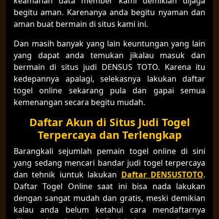
keamanan data member kami demikian dijaga
begitu aman. Karenanya anda begitu nyaman dan
aman buat bermain di situs kami ini.
Dan masih banyak yang lain keuntungan yang lain
yang dapat anda temukan jikalau masuk dan
bermain di situs judi DENSUS TOTO. Karena itu
kedepannya apalagi, selekasnya lakukan daftar
togel online sekarang pula dan gapai semua
kemenangan secara begitu mudah.
Daftar Akun di Situs Judi Togel
Terpercaya dan Terlengkap
Barangkali sejumlah pemain togel online di sini
yang sedang mencari bandar judi togel terpercaya
dan tehnik iuntuk lakukan
Daftar DENSUSTOTO
.
Daftar Togel Online saat ini bisa nada lakukan
dengan sangat mudah dan gratis, meski demikian
kalau anda belum ketahui cara mendaftarnya