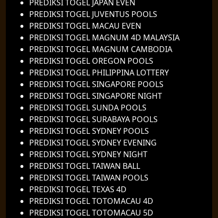
PREDIKSI TOGEL JAPAN EVEN
PREDIKSI TOGEL JUVENTUS POOLS
PREDIKSI TOGEL MACAU EVEN
PREDIKSI TOGEL MAGNUM 4D MALAYSIA
PREDIKSI TOGEL MAGNUM CAMBODIA
PREDIKSI TOGEL OREGON POOLS
PREDIKSI TOGEL PHILIPPINA LOTTERY
PREDIKSI TOGEL SINGAPORE POOLS
PREDIKSI TOGEL SINGAPORE NIGHT
PREDIKSI TOGEL SUNDA POOLS
PREDIKSI TOGEL SURABAYA POOLS
PREDIKSI TOGEL SYDNEY POOLS
PREDIKSI TOGEL SYDNEY EVENING
PREDIKSI TOGEL SYDNEY NIGHT
PREDIKSI TOGEL TAIWAN BALL
PREDIKSI TOGEL TAIWAN POOLS
PREDIKSI TOGEL TEXAS 4D
PREDIKSI TOGEL TOTOMACAU 4D
PREDIKSI TOGEL TOTOMACAU 5D