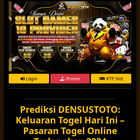
Login
Promo
RTP Slot
Prediksi DENSUSTOTO:
Keluaran Togel Hari Ini –
Pasaran Togel Online