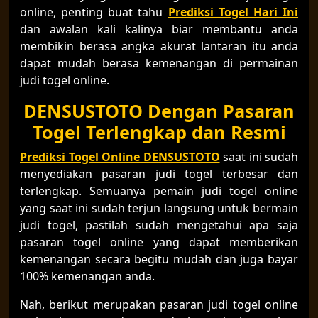
online, penting buat tahu
Prediksi Togel Hari Ini
dan awalan kali kalinya biar membantu anda
membikin berasa angka akurat lantaran itu anda
dapat mudah berasa kemenangan di permainan
judi togel online.
DENSUSTOTO Dengan Pasaran
Togel Terlengkap dan Resmi
Prediksi Togel Online DENSUSTOTO
saat ini sudah
menyediakan pasaran judi togel terbesar dan
terlengkap. Semuanya pemain judi togel online
yang saat ini sudah terjun langsung untuk bermain
judi togel, pastilah sudah mengetahui apa saja
pasaran togel online yang dapat memberikan
kemenangan secara begitu mudah dan juga bayar
100% kemenangan anda.
Nah, berikut merupakan pasaran judi togel online