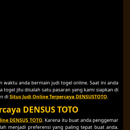
waktu anda bermain judi togel online. Saat ini anda
togel jitu disalah satu pasaran yang kami siapkan di
an di
Situs Judi Online Terpercaya DENSUSTOTO
.
percaya DENSUS TOTO
nline DENSUS TOTO
. Karena itu buat anda penggemar
ah menjadi preferensi yang paling tepat buat anda.