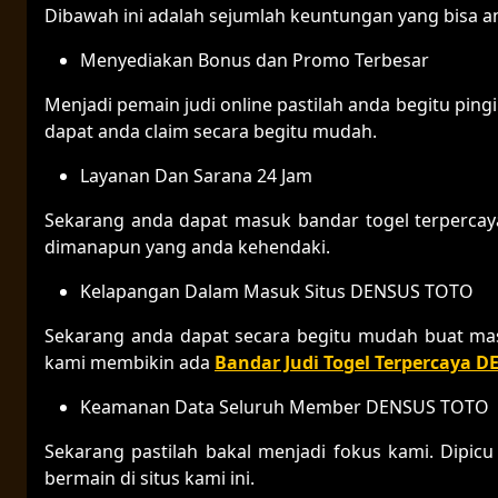
Dibawah ini adalah sejumlah keuntungan yang bisa a
Menyediakan Bonus dan Promo Terbesar
Menjadi pemain judi online pastilah anda begitu pi
dapat anda claim secara begitu mudah.
Layanan Dan Sarana 24 Jam
Sekarang anda dapat masuk bandar togel terperca
dimanapun yang anda kehendaki.
Kelapangan Dalam Masuk Situs DENSUS TOTO
Sekarang anda dapat secara begitu mudah buat mas
kami membikin ada
Bandar Judi Togel Terpercaya
Keamanan Data Seluruh Member DENSUS TOTO
Sekarang pastilah bakal menjadi fokus kami. Dip
bermain di situs kami ini.