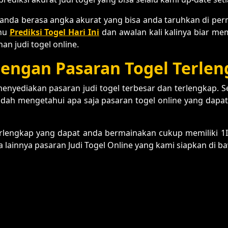
t anda berasa angka akurat yang bisa anda taruhkan di per
ahu
Prediksi Togel Hari Ini
dan awalan kali kalinya biar m
n judi togel online.
ngan Pasaran Togel Terlen
menyediakan pasaran judi togel terbesar dan terlengkap. S
h sudah mengetahui apa saja pasaran togel online yang d
erlengkap yang dapat anda bermainakan cukup memiliki 1
lainnya pasaran Judi Togel Online yang kami siapkan di baw