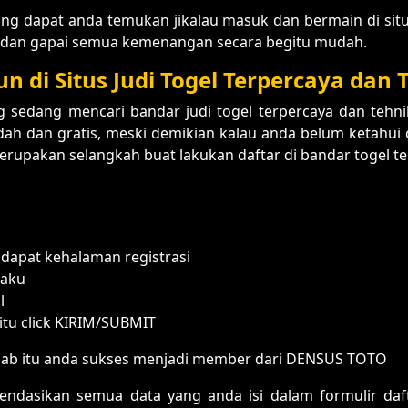
ng dapat anda temukan jikalau masuk dan bermain di sit
la dan gapai semua kemenangan secara begitu mudah.
n di Situs Judi Togel Terpercaya dan
ng sedang mencari bandar judi togel terpercaya dan tehn
ah dan gratis, meski demikian kalau anda belum ketahui 
upakan selangkah buat lakukan daftar di bandar togel te
O
a dapat kehalaman registrasi
laku
l
 itu click KIRIM/SUBMIT
sebab itu anda sukses menjadi member dari DENSUS TOTO
dasikan semua data yang anda isi dalam formulir dafta