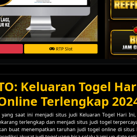
RTP Slot
: Keluaran Togel Hari
Online Terlengkap 202
yang saat ini menjadi situs judi Keluaran Togel Hari Ini
ekarang terlengkap dan menjadi situs judi togel terpercaya 
an buat menempatkan taruhan judi togel online di situ
rediksi akurat judi togel yang bisa selalu kami up-date seti