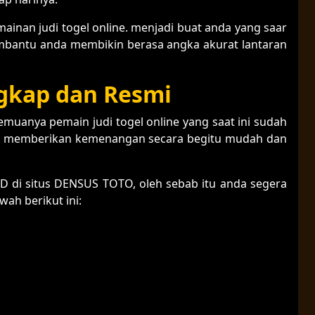
mainan judi togel online. menjadi buat anda yang saar
embantu anda membikin berasa angka akurat lantaran
gkap dan Resmi
emuanya pemain judi togel online yang saat ini sudah
apat memberikan kemenangan secara begitu mudah dan
ID di situs DENSUS TOTO, oleh sebab itu anda segera
ah berikut ini: