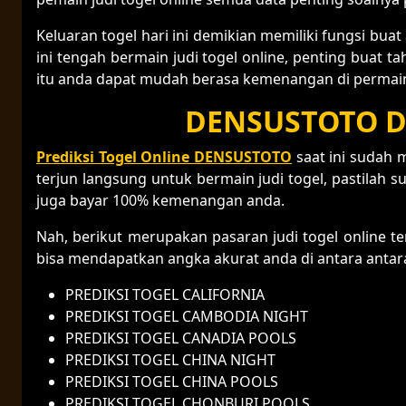
Keluaran togel hari ini demikian memiliki fungsi bua
ini tengah bermain judi togel online, penting buat t
itu anda dapat mudah berasa kemenangan di permaina
DENSUSTOTO De
Prediksi Togel Online DENSUSTOTO
saat ini sudah 
terjun langsung untuk bermain judi togel, pastila
juga bayar 100% kemenangan anda.
Nah, berikut merupakan pasaran judi togel online t
bisa mendapatkan angka akurat anda di antara antara 
PREDIKSI TOGEL CALIFORNIA
PREDIKSI TOGEL CAMBODIA NIGHT
PREDIKSI TOGEL CANADIA POOLS
PREDIKSI TOGEL CHINA NIGHT
PREDIKSI TOGEL CHINA POOLS
PREDIKSI TOGEL CHONBURI POOLS