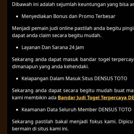
Dibawah ini adalah sejumlah keuntungan yang bisa a
Menyediakan Bonus dan Promo Terbesar
Menjadi pemain judi online pastilah anda begitu pi
dapat anda claim secara begitu mudah.
Layanan Dan Sarana 24 Jam
Sekarang anda dapat masuk bandar togel terperca
dimanapun yang anda kehendaki.
Kelapangan Dalam Masuk Situs DENSUS TOTO
Sekarang anda dapat secara begitu mudah buat mas
kami membikin ada
Bandar Judi Togel Terpercaya
Keamanan Data Seluruh Member DENSUS TOTO
Sekarang pastilah bakal menjadi fokus kami. Dip
bermain di situs kami ini.