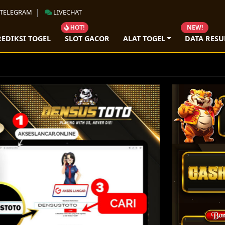
TELEGRAM
LIVECHAT
REDIKSI TOGEL
SLOT GACOR
ALAT TOGEL
DATA RESU