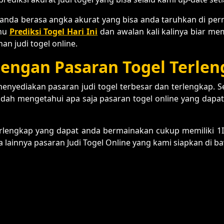
t anda berasa angka akurat yang bisa anda taruhkan di per
ahu
Prediksi Togel Hari Ini
dan awalan kali kalinya biar m
n judi togel online.
ngan Pasaran Togel Terlen
menyediakan pasaran judi togel terbesar dan terlengkap. S
h sudah mengetahui apa saja pasaran togel online yang d
erlengkap yang dapat anda bermainakan cukup memiliki 1
lainnya pasaran Judi Togel Online yang kami siapkan di baw