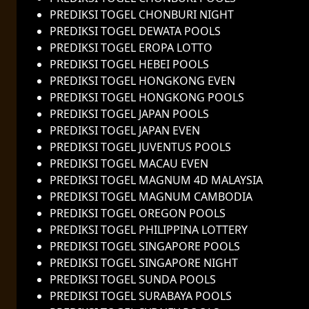
PREDIKSI TOGEL CHONBURI NIGHT
PREDIKSI TOGEL DEWATA POOLS
PREDIKSI TOGEL EROPA LOTTO
PREDIKSI TOGEL HEBEI POOLS
PREDIKSI TOGEL HONGKONG EVEN
PREDIKSI TOGEL HONGKONG POOLS
PREDIKSI TOGEL JAPAN POOLS
PREDIKSI TOGEL JAPAN EVEN
PREDIKSI TOGEL JUVENTUS POOLS
PREDIKSI TOGEL MACAU EVEN
PREDIKSI TOGEL MAGNUM 4D MALAYSIA
PREDIKSI TOGEL MAGNUM CAMBODIA
PREDIKSI TOGEL OREGON POOLS
PREDIKSI TOGEL PHILIPPINA LOTTERY
PREDIKSI TOGEL SINGAPORE POOLS
PREDIKSI TOGEL SINGAPORE NIGHT
PREDIKSI TOGEL SUNDA POOLS
PREDIKSI TOGEL SURABAYA POOLS