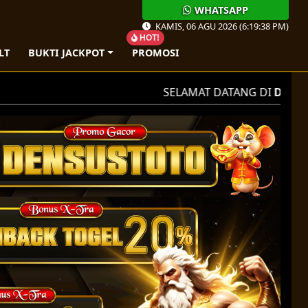
WHATSAPP
KAMIS, 06 AGU 2026 (
6:19:39 PM
)
LT
BUKTI JACKPOT
PROMOSI
SELAMAT DATANG DI
DENSUST