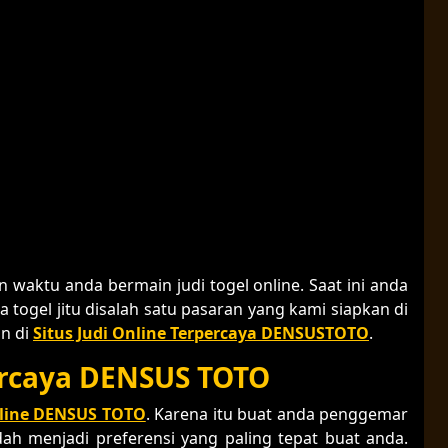
waktu anda bermain judi togel online. Saat ini anda
togel jitu disalah satu pasaran yang kami siapkan di
an di
Situs Judi Online Terpercaya DENSUSTOTO
.
percaya DENSUS TOTO
nline DENSUS TOTO
. Karena itu buat anda penggemar
ah menjadi preferensi yang paling tepat buat anda.