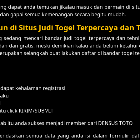
ng dapat anda temukan jikalau masuk dan bermain di sit
la dan gapai semua kemenangan secara begitu mudah.
n di Situs Judi Togel Terpercaya dan
ng sedang mencari bandar judi togel terpercaya dan tehn
ah dan gratis, meski demikian kalau anda belum ketahui 
upakan selangkah buat lakukan daftar di bandar togel te
O
a dapat kehalaman registrasi
laku
l
 itu click KIRIM/SUBMIT
sebab itu anda sukses menjadi member dari DENSUS TOTO
dasikan semua data yang anda isi dalam formulir dafta