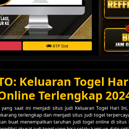
RTP Slot
: Keluaran Togel Hari
Online Terlengkap 202
yang saat ini menjadi situs judi Keluaran Togel Hari Ini
ekarang terlengkap dan menjadi situs judi togel terpercaya 
an buat menempatkan taruhan judi togel online di situ
rediksi akurat judi togel yang bisa selalu kami up-date seti