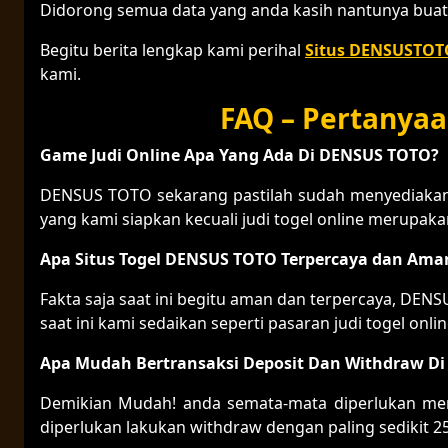
Didorong semua data yang anda kasih nantunya buat
Begitu berita lengkap kami perihal
Situs DENSUSTOT
kami.
FAQ – Pertanya
Game Judi Online Apa Yang Ada Di DENSUS TOTO?
DENSUS TOTO sekarang pastilah sudah menyediakan b
yang kami siapkan kecuali judi togel online merupakan 
Apa Situs Togel DENSUS TOTO Terpercaya dan Ama
Fakta saja saat ini begitu aman dan terpercaya, DE
saat ini kami sedaikan seperti pasaran judi togel on
Apa Mudah
Bert
ransaksi Deposit Dan Withdraw D
Demikian Mudah! anda semata-mata diperlukan me
diperlukan lakukan withdraw dengan paling sedikit 2