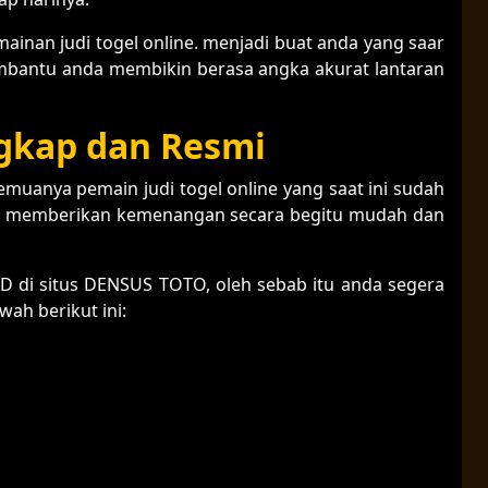
mainan judi togel online. menjadi buat anda yang saar
embantu anda membikin berasa angka akurat lantaran
gkap dan Resmi
emuanya pemain judi togel online yang saat ini sudah
apat memberikan kemenangan secara begitu mudah dan
ID di situs DENSUS TOTO, oleh sebab itu anda segera
ah berikut ini: