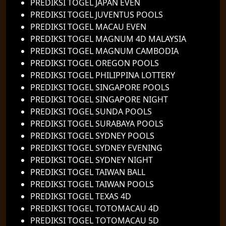
PREDIKSI TOGEL JAPAN EVEN
PREDIKSI TOGEL JUVENTUS POOLS
PREDIKSI TOGEL MACAU EVEN
PREDIKSI TOGEL MAGNUM 4D MALAYSIA
PREDIKSI TOGEL MAGNUM CAMBODIA
PREDIKSI TOGEL OREGON POOLS
PREDIKSI TOGEL PHILIPPINA LOTTERY
PREDIKSI TOGEL SINGAPORE POOLS
PREDIKSI TOGEL SINGAPORE NIGHT
PREDIKSI TOGEL SUNDA POOLS
PREDIKSI TOGEL SURABAYA POOLS
PREDIKSI TOGEL SYDNEY POOLS
PREDIKSI TOGEL SYDNEY EVENING
PREDIKSI TOGEL SYDNEY NIGHT
PREDIKSI TOGEL TAIWAN BALL
PREDIKSI TOGEL TAIWAN POOLS
PREDIKSI TOGEL TEXAS 4D
PREDIKSI TOGEL TOTOMACAU 4D
PREDIKSI TOGEL TOTOMACAU 5D