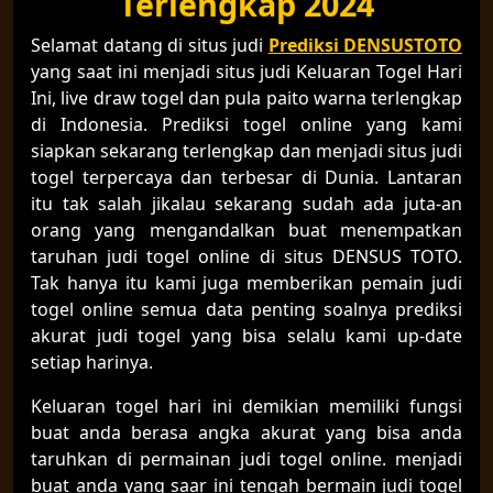
Terlengkap 2024
Selamat datang di situs judi
Prediksi DENSUSTOTO
yang saat ini menjadi situs judi Keluaran Togel Hari
Ini, live draw togel dan pula paito warna terlengkap
di Indonesia. Prediksi togel online yang kami
siapkan sekarang terlengkap dan menjadi situs judi
togel terpercaya dan terbesar di Dunia. Lantaran
itu tak salah jikalau sekarang sudah ada juta-an
orang yang mengandalkan buat menempatkan
taruhan judi togel online di situs DENSUS TOTO.
Tak hanya itu kami juga memberikan pemain judi
togel online semua data penting soalnya prediksi
akurat judi togel yang bisa selalu kami up-date
setiap harinya.
Keluaran togel hari ini demikian memiliki fungsi
buat anda berasa angka akurat yang bisa anda
taruhkan di permainan judi togel online. menjadi
buat anda yang saar ini tengah bermain judi togel