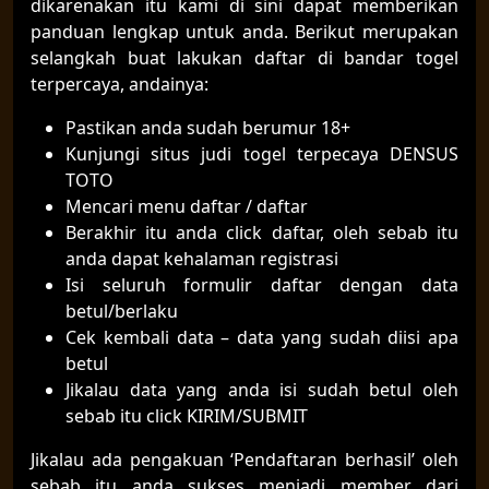
dikarenakan itu kami di sini dapat memberikan
panduan lengkap untuk anda. Berikut merupakan
selangkah buat lakukan daftar di bandar togel
terpercaya, andainya:
Pastikan anda sudah berumur 18+
Kunjungi situs judi togel terpecaya DENSUS
TOTO
Mencari menu daftar / daftar
Berakhir itu anda click daftar, oleh sebab itu
anda dapat kehalaman registrasi
Isi seluruh formulir daftar dengan data
betul/berlaku
Cek kembali data – data yang sudah diisi apa
betul
Jikalau data yang anda isi sudah betul oleh
sebab itu click KIRIM/SUBMIT
Jikalau ada pengakuan ‘Pendaftaran berhasil’ oleh
sebab itu anda sukses menjadi member dari