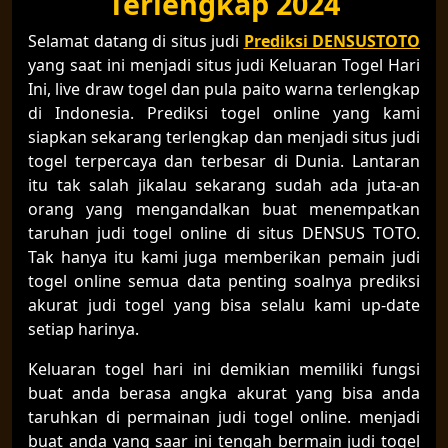
Terlengkap 2024
Selamat datang di situs judi
Prediksi DENSUSTOTO
yang saat ini menjadi situs judi Keluaran Togel Hari
Ini, live draw togel dan pula paito warna terlengkap
di Indonesia. Prediksi togel online yang kami
siapkan sekarang terlengkap dan menjadi situs judi
togel terpercaya dan terbesar di Dunia. Lantaran
itu tak salah jikalau sekarang sudah ada juta-an
orang yang mengandalkan buat menempatkan
taruhan judi togel online di situs DENSUS TOTO.
Tak hanya itu kami juga memberikan pemain judi
togel online semua data penting soalnya prediksi
akurat judi togel yang bisa selalu kami up-date
setiap harinya.
Keluaran togel hari ini demikian memiliki fungsi
buat anda berasa angka akurat yang bisa anda
taruhkan di permainan judi togel online. menjadi
buat anda yang saar ini tengah bermain judi togel