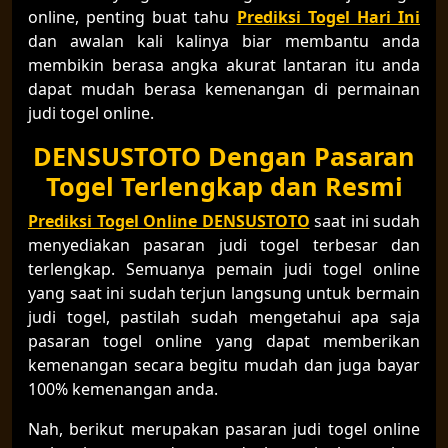
online, penting buat tahu
Prediksi Togel Hari Ini
dan awalan kali kalinya biar membantu anda
membikin berasa angka akurat lantaran itu anda
dapat mudah berasa kemenangan di permainan
judi togel online.
DENSUSTOTO Dengan Pasaran
Togel Terlengkap dan Resmi
Prediksi Togel Online DENSUSTOTO
saat ini sudah
menyediakan pasaran judi togel terbesar dan
terlengkap. Semuanya pemain judi togel online
yang saat ini sudah terjun langsung untuk bermain
judi togel, pastilah sudah mengetahui apa saja
pasaran togel online yang dapat memberikan
kemenangan secara begitu mudah dan juga bayar
100% kemenangan anda.
Nah, berikut merupakan pasaran judi togel online