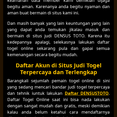
keamanan data member kami demikian dijaga
begitu aman. Karenanya anda begitu nyaman dan
aman buat bermain di situs kami ini.
Dan masih banyak yang lain keuntungan yang lain
yang dapat anda temukan jikalau masuk dan
bermain di situs judi DENSUS TOTO. Karena itu
kedepannya apalagi, selekasnya lakukan daftar
togel online sekarang pula dan gapai semua
kemenangan secara begitu mudah.
Daftar Akun di Situs Judi Togel
Terpercaya dan Terlengkap
Barangkali sejumlah pemain togel online di sini
yang sedang mencari bandar judi togel terpercaya
dan tehnik iuntuk lakukan
Daftar DENSUSTOTO
.
Daftar Togel Online saat ini bisa nada lakukan
dengan sangat mudah dan gratis, meski demikian
kalau anda belum ketahui cara mendaftarnya