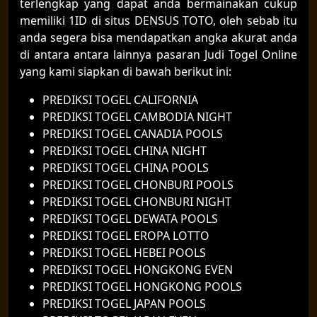
terlengkap yang dapat anda bermainakan cukup
memiliki 1ID di situs DENSUS TOTO, oleh sebab itu
anda segera bisa mendapatkan angka akurat anda
di antara antara lainnya pasaran Judi Togel Online
yang kami siapkan di bawah berikut ini:
PREDIKSI TOGEL CALIFORNIA
PREDIKSI TOGEL CAMBODIA NIGHT
PREDIKSI TOGEL CANADIA POOLS
PREDIKSI TOGEL CHINA NIGHT
PREDIKSI TOGEL CHINA POOLS
PREDIKSI TOGEL CHONBURI POOLS
PREDIKSI TOGEL CHONBURI NIGHT
PREDIKSI TOGEL DEWATA POOLS
PREDIKSI TOGEL EROPA LOTTO
PREDIKSI TOGEL HEBEI POOLS
PREDIKSI TOGEL HONGKONG EVEN
PREDIKSI TOGEL HONGKONG POOLS
PREDIKSI TOGEL JAPAN POOLS