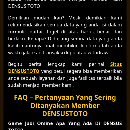
DENSUS TOTO
Demikian mudah kan? Meski demikian kami
rekomendasikan semua data yang anda isi dalam
formulir daftar togel di atas harus benar dan
berlaku. Kenapa? Didorong semua data yang anda
kasih nantunya buat membikin lebih mudah anda
waktu jalankan transaksi depo atau withdraw.
Begitu berita lengkap kami perihal
Situs
DENSUSTOTO
yang betul segera bisa memberikan
anda sebuah layanan dan juga fasilitas terbaik bila
sudah menjadi member kami.
FAQ – Pertanyaan Yang Sering
Ditanyakan Member
DENSUSTOTO
Game Judi Online Apa Yang Ada Di DENSUS