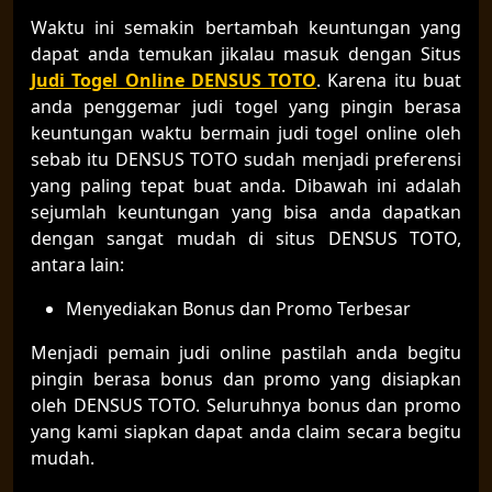
Waktu ini semakin bertambah keuntungan yang
dapat anda temukan jikalau masuk dengan Situs
Judi Togel Online DENSUS TOTO
. Karena itu buat
anda penggemar judi togel yang pingin berasa
keuntungan waktu bermain judi togel online oleh
sebab itu DENSUS TOTO sudah menjadi preferensi
yang paling tepat buat anda. Dibawah ini adalah
sejumlah keuntungan yang bisa anda dapatkan
dengan sangat mudah di situs DENSUS TOTO,
antara lain:
Menyediakan Bonus dan Promo Terbesar
Menjadi pemain judi online pastilah anda begitu
pingin berasa bonus dan promo yang disiapkan
oleh DENSUS TOTO. Seluruhnya bonus dan promo
yang kami siapkan dapat anda claim secara begitu
mudah.