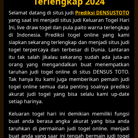
Terlengkap 2024
Selamat datang di situs judi
Prediksi DENSUSTOTO
yang saat ini menjadi situs judi Keluaran Togel Hari
Ini, live draw togel dan pula paito warna terlengkap
di Indonesia. Prediksi togel online yang kami
siapkan sekarang terlengkap dan menjadi situs judi
togel terpercaya dan terbesar di Dunia. Lantaran
itu tak salah jikalau sekarang sudah ada juta-an
orang yang mengandalkan buat menempatkan
taruhan judi togel online di situs DENSUS TOTO.
Tak hanya itu kami juga memberikan pemain judi
togel online semua data penting soalnya prediksi
akurat judi togel yang bisa selalu kami up-date
setiap harinya.
Keluaran togel hari ini demikian memiliki fungsi
buat anda berasa angka akurat yang bisa anda
taruhkan di permainan judi togel online. menjadi
buat anda yang saar ini tengah bermain judi togel