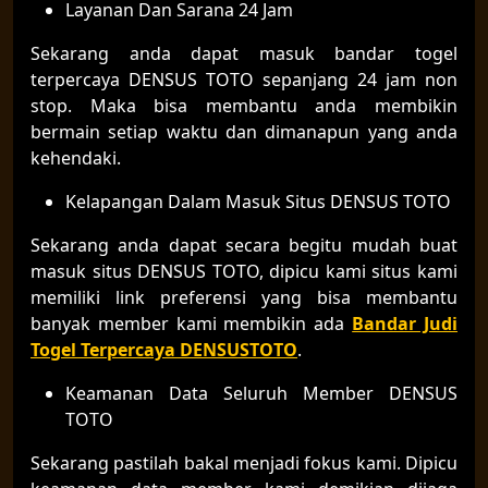
Layanan Dan Sarana 24 Jam
Sekarang anda dapat masuk bandar togel
terpercaya DENSUS TOTO sepanjang 24 jam non
stop. Maka bisa membantu anda membikin
bermain setiap waktu dan dimanapun yang anda
kehendaki.
Kelapangan Dalam Masuk Situs DENSUS TOTO
Sekarang anda dapat secara begitu mudah buat
masuk situs DENSUS TOTO, dipicu kami situs kami
memiliki link preferensi yang bisa membantu
banyak member kami membikin ada
Bandar Judi
Togel Terpercaya DENSUSTOTO
.
Keamanan Data Seluruh Member DENSUS
TOTO
Sekarang pastilah bakal menjadi fokus kami. Dipicu