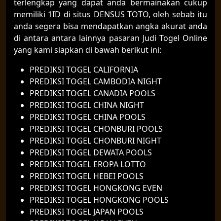
terlengkap yang dapat anda bermainakan cukup
memiliki 1ID di situs DENSUS TOTO, oleh sebab itu
anda segera bisa mendapatkan angka akurat anda
di antara antara lainnya pasaran Judi Togel Online
yang kami siapkan di bawah berikut ini:
PREDIKSI TOGEL CALIFORNIA
PREDIKSI TOGEL CAMBODIA NIGHT
PREDIKSI TOGEL CANADIA POOLS
PREDIKSI TOGEL CHINA NIGHT
PREDIKSI TOGEL CHINA POOLS
PREDIKSI TOGEL CHONBURI POOLS
PREDIKSI TOGEL CHONBURI NIGHT
PREDIKSI TOGEL DEWATA POOLS
PREDIKSI TOGEL EROPA LOTTO
PREDIKSI TOGEL HEBEI POOLS
PREDIKSI TOGEL HONGKONG EVEN
PREDIKSI TOGEL HONGKONG POOLS
PREDIKSI TOGEL JAPAN POOLS