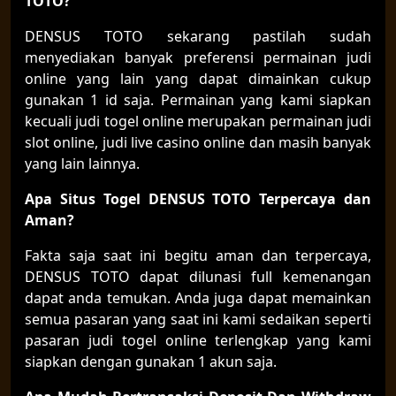
TOTO?
DENSUS TOTO sekarang pastilah sudah
menyediakan banyak preferensi permainan judi
online yang lain yang dapat dimainkan cukup
gunakan 1 id saja. Permainan yang kami siapkan
kecuali judi togel online merupakan permainan judi
slot online, judi live casino online dan masih banyak
yang lain lainnya.
Apa Situs Togel DENSUS TOTO Terpercaya dan
Aman?
Fakta saja saat ini begitu aman dan terpercaya,
DENSUS TOTO dapat dilunasi full kemenangan
dapat anda temukan. Anda juga dapat memainkan
semua pasaran yang saat ini kami sedaikan seperti
pasaran judi togel online terlengkap yang kami
siapkan dengan gunakan 1 akun saja.