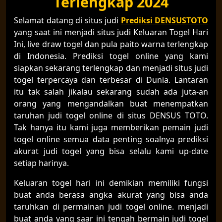
Terlengkap 2024
Selamat datang di situs judi
Prediksi DENSUSTOTO
yang saat ini menjadi situs judi Keluaran Togel Hari
Ini, live draw togel dan pula paito warna terlengkap
di Indonesia. Prediksi togel online yang kami
siapkan sekarang terlengkap dan menjadi situs judi
togel terpercaya dan terbesar di Dunia. Lantaran
itu tak salah jikalau sekarang sudah ada juta-an
orang yang mengandalkan buat menempatkan
taruhan judi togel online di situs DENSUS TOTO.
Tak hanya itu kami juga memberikan pemain judi
togel online semua data penting soalnya prediksi
akurat judi togel yang bisa selalu kami up-date
setiap harinya.
Keluaran togel hari ini demikian memiliki fungsi
buat anda berasa angka akurat yang bisa anda
taruhkan di permainan judi togel online. menjadi
buat anda yang saar ini tengah bermain judi togel