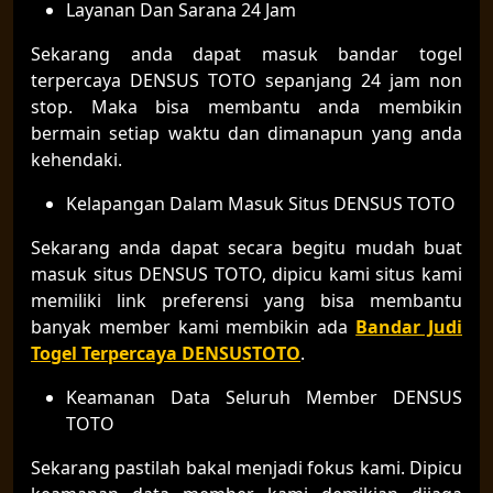
Layanan Dan Sarana 24 Jam
Sekarang anda dapat masuk bandar togel
terpercaya DENSUS TOTO sepanjang 24 jam non
stop. Maka bisa membantu anda membikin
bermain setiap waktu dan dimanapun yang anda
kehendaki.
Kelapangan Dalam Masuk Situs DENSUS TOTO
Sekarang anda dapat secara begitu mudah buat
masuk situs DENSUS TOTO, dipicu kami situs kami
memiliki link preferensi yang bisa membantu
banyak member kami membikin ada
Bandar Judi
Togel Terpercaya DENSUSTOTO
.
Keamanan Data Seluruh Member DENSUS
TOTO
Sekarang pastilah bakal menjadi fokus kami. Dipicu