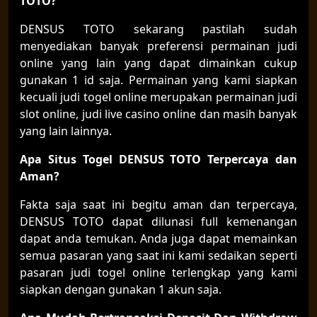
TOTO?
DENSUS TOTO sekarang pastilah sudah
menyediakan banyak preferensi permainan judi
online yang lain yang dapat dimainkan cukup
gunakan 1 id saja. Permainan yang kami siapkan
kecuali judi togel online merupakan permainan judi
slot online, judi live casino online dan masih banyak
yang lain lainnya.
Apa Situs Togel DENSUS TOTO Terpercaya dan
Aman?
Fakta saja saat ini begitu aman dan terpercaya,
DENSUS TOTO dapat dilunasi full kemenangan
dapat anda temukan. Anda juga dapat memainkan
semua pasaran yang saat ini kami sedaikan seperti
pasaran judi togel online terlengkap yang kami
siapkan dengan gunakan 1 akun saja.