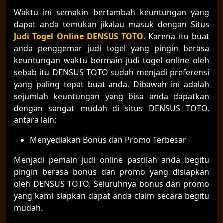
Waktu ini semakin bertambah keuntungan yang
dapat anda temukan jikalau masuk dengan Situs
Judi Togel Online DENSUS TOTO
. Karena itu buat
anda penggemar judi togel yang pingin berasa
keuntungan waktu bermain judi togel online oleh
sebab itu DENSUS TOTO sudah menjadi preferensi
yang paling tepat buat anda. Dibawah ini adalah
sejumlah keuntungan yang bisa anda dapatkan
dengan sangat mudah di situs DENSUS TOTO,
antara lain:
Menyediakan Bonus dan Promo Terbesar
Menjadi pemain judi online pastilah anda begitu
pingin berasa bonus dan promo yang disiapkan
oleh DENSUS TOTO. Seluruhnya bonus dan promo
yang kami siapkan dapat anda claim secara begitu
mudah.