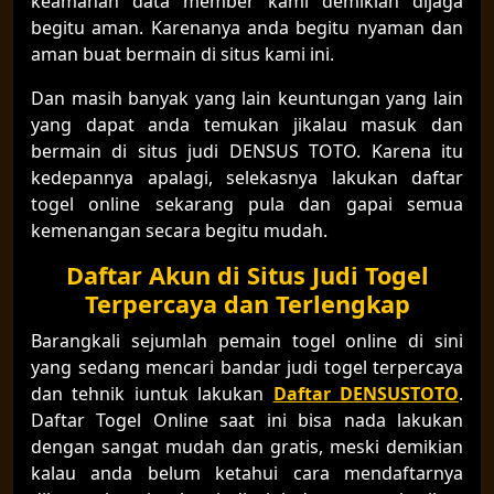
keamanan data member kami demikian dijaga
begitu aman. Karenanya anda begitu nyaman dan
aman buat bermain di situs kami ini.
Dan masih banyak yang lain keuntungan yang lain
yang dapat anda temukan jikalau masuk dan
bermain di situs judi DENSUS TOTO. Karena itu
kedepannya apalagi, selekasnya lakukan daftar
togel online sekarang pula dan gapai semua
kemenangan secara begitu mudah.
Daftar Akun di Situs Judi Togel
Terpercaya dan Terlengkap
Barangkali sejumlah pemain togel online di sini
yang sedang mencari bandar judi togel terpercaya
dan tehnik iuntuk lakukan
Daftar DENSUSTOTO
.
Daftar Togel Online saat ini bisa nada lakukan
dengan sangat mudah dan gratis, meski demikian
kalau anda belum ketahui cara mendaftarnya