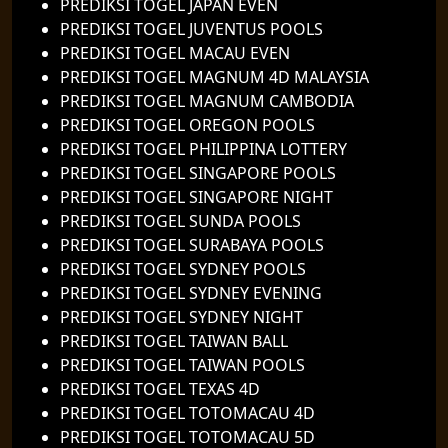
PREDIKSI TOGEL JAPAN EVEN
PREDIKSI TOGEL JUVENTUS POOLS
PREDIKSI TOGEL MACAU EVEN
PREDIKSI TOGEL MAGNUM 4D MALAYSIA
PREDIKSI TOGEL MAGNUM CAMBODIA
PREDIKSI TOGEL OREGON POOLS
PREDIKSI TOGEL PHILIPPINA LOTTERY
PREDIKSI TOGEL SINGAPORE POOLS
PREDIKSI TOGEL SINGAPORE NIGHT
PREDIKSI TOGEL SUNDA POOLS
PREDIKSI TOGEL SURABAYA POOLS
PREDIKSI TOGEL SYDNEY POOLS
PREDIKSI TOGEL SYDNEY EVENING
PREDIKSI TOGEL SYDNEY NIGHT
PREDIKSI TOGEL TAIWAN BALL
PREDIKSI TOGEL TAIWAN POOLS
PREDIKSI TOGEL TEXAS 4D
PREDIKSI TOGEL TOTOMACAU 4D
PREDIKSI TOGEL TOTOMACAU 5D