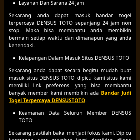
Layanan Dan Sarana 24 Jam
Sekarang anda dapat masuk bandar togel
terpercaya DENSUS TOTO sepanjang 24 jam non
stop. Maka bisa membantu anda membikin
bermain setiap waktu dan dimanapun yang anda
kehendaki.
Kelapangan Dalam Masuk Situs DENSUS TOTO
Sekarang anda dapat secara begitu mudah buat
masuk situs DENSUS TOTO, dipicu kami situs kami
memiliki link preferensi yang bisa membantu
banyak member kami membikin ada
Bandar Judi
Togel Terpercaya DENSUSTOTO
.
Keamanan Data Seluruh Member DENSUS
TOTO
Sekarang pastilah bakal menjadi fokus kami. Dipicu