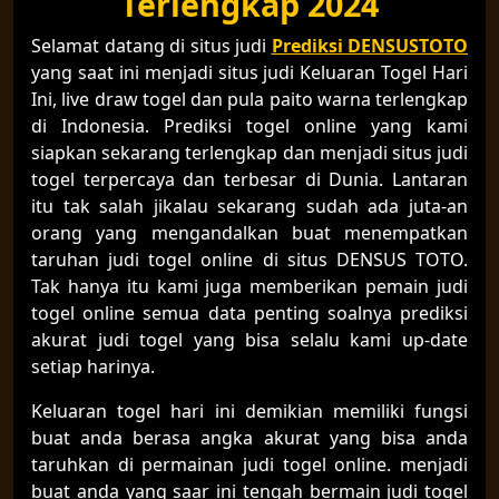
Terlengkap 2024
Selamat datang di situs judi
Prediksi DENSUSTOTO
yang saat ini menjadi situs judi Keluaran Togel Hari
Ini, live draw togel dan pula paito warna terlengkap
di Indonesia. Prediksi togel online yang kami
siapkan sekarang terlengkap dan menjadi situs judi
togel terpercaya dan terbesar di Dunia. Lantaran
itu tak salah jikalau sekarang sudah ada juta-an
orang yang mengandalkan buat menempatkan
taruhan judi togel online di situs DENSUS TOTO.
Tak hanya itu kami juga memberikan pemain judi
togel online semua data penting soalnya prediksi
akurat judi togel yang bisa selalu kami up-date
setiap harinya.
Keluaran togel hari ini demikian memiliki fungsi
buat anda berasa angka akurat yang bisa anda
taruhkan di permainan judi togel online. menjadi
buat anda yang saar ini tengah bermain judi togel