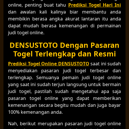
online, penting buat tahu
Prediksi Togel Hari Ini
dan awalan kali kalinya biar membantu anda
membikin berasa angka akurat lantaran itu anda
dapat mudah berasa kemenangan di permainan
judi togel online.
DENSUSTOTO Dengan Pasaran
Togel Terlengkap dan Resmi
Prediksi Togel Online DENSUSTOTO
saat ini sudah
menyediakan pasaran judi togel terbesar dan
terlengkap. Semuanya pemain judi togel online
yang saat ini sudah terjun langsung untuk bermain
judi togel, pastilah sudah mengetahui apa saja
pasaran togel online yang dapat memberikan
kemenangan secara begitu mudah dan juga bayar
100% kemenangan anda.
Nah, berikut merupakan pasaran judi togel online