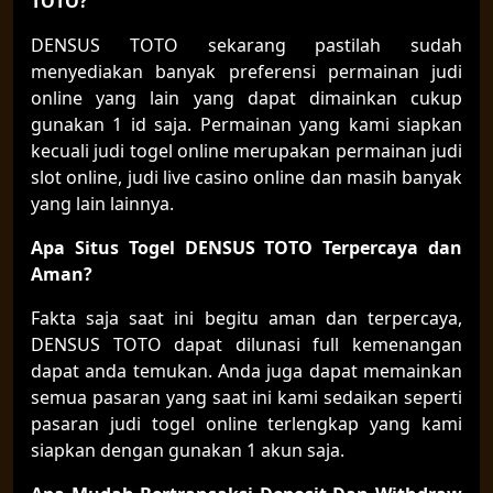
TOTO?
DENSUS TOTO sekarang pastilah sudah
menyediakan banyak preferensi permainan judi
online yang lain yang dapat dimainkan cukup
gunakan 1 id saja. Permainan yang kami siapkan
kecuali judi togel online merupakan permainan judi
slot online, judi live casino online dan masih banyak
yang lain lainnya.
Apa Situs Togel DENSUS TOTO Terpercaya dan
Aman?
Fakta saja saat ini begitu aman dan terpercaya,
DENSUS TOTO dapat dilunasi full kemenangan
dapat anda temukan. Anda juga dapat memainkan
semua pasaran yang saat ini kami sedaikan seperti
pasaran judi togel online terlengkap yang kami
siapkan dengan gunakan 1 akun saja.