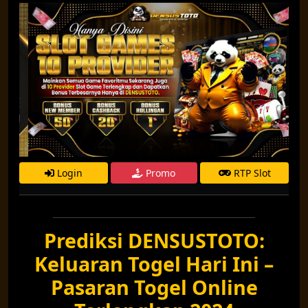
Login
Promo
RTP Slot
Prediksi DENSUSTOTO:
Keluaran Togel Hari Ini –
Pasaran Togel Online