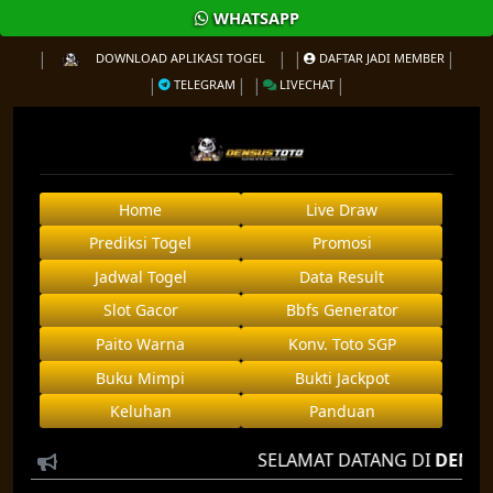
WHATSAPP
DOWNLOAD APLIKASI TOGEL
DAFTAR JADI MEMBER
TELEGRAM
LIVECHAT
Home
Live Draw
Prediksi Togel
Promosi
Jadwal Togel
Data Result
Slot Gacor
Bbfs Generator
Paito Warna
Konv. Toto SGP
Buku Mimpi
Bukti Jackpot
Keluhan
Panduan
SELAMAT DATANG DI
DENSUS