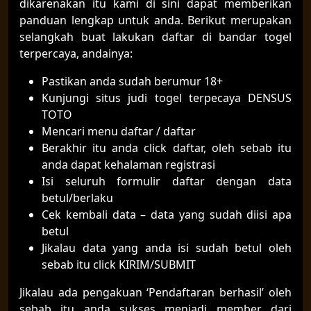
dikarenakan itu kami di sini dapat memberikan
panduan lengkap untuk anda. Berikut merupakan
selangkah buat lakukan daftar di bandar togel
terpercaya, andainya:
Pastikan anda sudah berumur 18+
Kunjungi situs judi togel terpecaya DENSUS
TOTO
Mencari menu daftar / daftar
Berakhir itu anda click daftar, oleh sebab itu
anda dapat kehalaman registrasi
Isi seluruh formulir daftar dengan data
betul/berlaku
Cek kembali data – data yang sudah diisi apa
betul
Jikalau data yang anda isi sudah betul oleh
sebab itu click KIRIM/SUBMIT
Jikalau ada pengakuan ‘Pendaftaran berhasil’ oleh
sebab itu anda sukses menjadi member dari