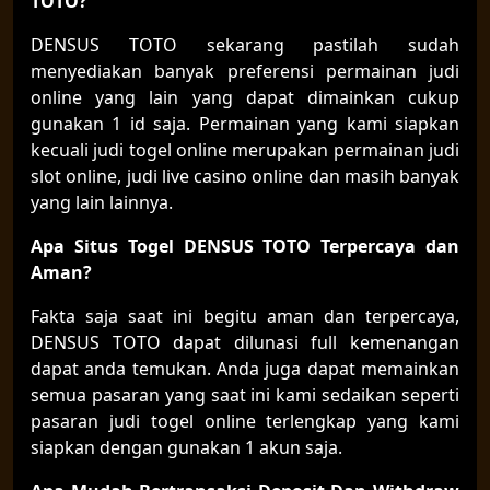
TOTO?
DENSUS TOTO sekarang pastilah sudah
menyediakan banyak preferensi permainan judi
online yang lain yang dapat dimainkan cukup
gunakan 1 id saja. Permainan yang kami siapkan
kecuali judi togel online merupakan permainan judi
slot online, judi live casino online dan masih banyak
yang lain lainnya.
Apa Situs Togel DENSUS TOTO Terpercaya dan
Aman?
Fakta saja saat ini begitu aman dan terpercaya,
DENSUS TOTO dapat dilunasi full kemenangan
dapat anda temukan. Anda juga dapat memainkan
semua pasaran yang saat ini kami sedaikan seperti
pasaran judi togel online terlengkap yang kami
siapkan dengan gunakan 1 akun saja.