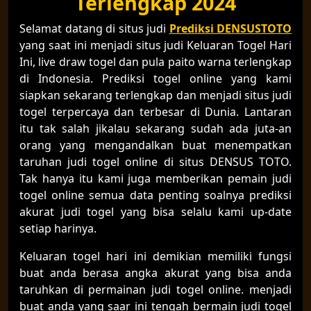
Terlengkap 2024
Selamat datang di situs judi
Prediksi DENSUSTOTO
yang saat ini menjadi situs judi Keluaran Togel Hari
Ini, live draw togel dan pula paito warna terlengkap
di Indonesia. Prediksi togel online yang kami
siapkan sekarang terlengkap dan menjadi situs judi
togel terpercaya dan terbesar di Dunia. Lantaran
itu tak salah jikalau sekarang sudah ada juta-an
orang yang mengandalkan buat menempatkan
taruhan judi togel online di situs DENSUS TOTO.
Tak hanya itu kami juga memberikan pemain judi
togel online semua data penting soalnya prediksi
akurat judi togel yang bisa selalu kami up-date
setiap harinya.
Keluaran togel hari ini demikian memiliki fungsi
buat anda berasa angka akurat yang bisa anda
taruhkan di permainan judi togel online. menjadi
buat anda yang saar ini tengah bermain judi togel