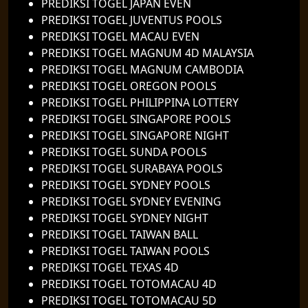
PREDIKSI TOGEL JAPAN EVEN
PREDIKSI TOGEL JUVENTUS POOLS
PREDIKSI TOGEL MACAU EVEN
PREDIKSI TOGEL MAGNUM 4D MALAYSIA
PREDIKSI TOGEL MAGNUM CAMBODIA
PREDIKSI TOGEL OREGON POOLS
PREDIKSI TOGEL PHILIPPINA LOTTERY
PREDIKSI TOGEL SINGAPORE POOLS
PREDIKSI TOGEL SINGAPORE NIGHT
PREDIKSI TOGEL SUNDA POOLS
PREDIKSI TOGEL SURABAYA POOLS
PREDIKSI TOGEL SYDNEY POOLS
PREDIKSI TOGEL SYDNEY EVENING
PREDIKSI TOGEL SYDNEY NIGHT
PREDIKSI TOGEL TAIWAN BALL
PREDIKSI TOGEL TAIWAN POOLS
PREDIKSI TOGEL TEXAS 4D
PREDIKSI TOGEL TOTOMACAU 4D
PREDIKSI TOGEL TOTOMACAU 5D