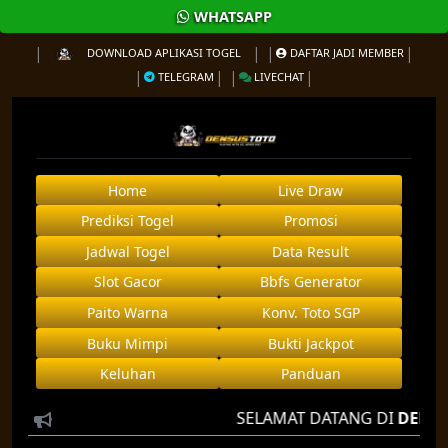
WHATSAPP
DOWNLOAD APLIKASI TOGEL
DAFTAR JADI MEMBER
TELEGRAM
LIVECHAT
Home
Live Draw
Prediksi Togel
Promosi
Jadwal Togel
Data Result
Slot Gacor
Bbfs Generator
Paito Warna
Konv. Toto SGP
Buku Mimpi
Bukti Jackpot
Keluhan
Panduan
SELAMAT DATANG DI
DENSUS