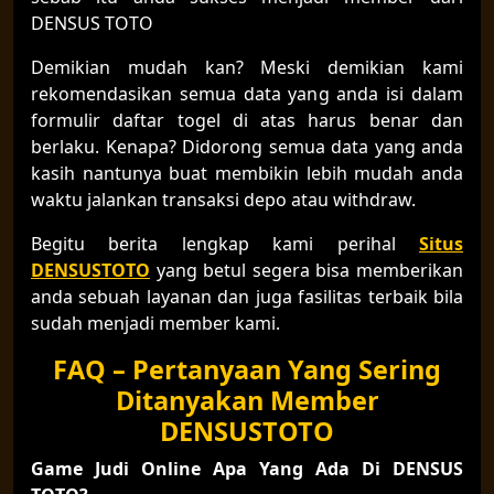
DENSUS TOTO
Demikian mudah kan? Meski demikian kami
rekomendasikan semua data yang anda isi dalam
formulir daftar togel di atas harus benar dan
berlaku. Kenapa? Didorong semua data yang anda
kasih nantunya buat membikin lebih mudah anda
waktu jalankan transaksi depo atau withdraw.
Begitu berita lengkap kami perihal
Situs
DENSUSTOTO
yang betul segera bisa memberikan
anda sebuah layanan dan juga fasilitas terbaik bila
sudah menjadi member kami.
FAQ – Pertanyaan Yang Sering
Ditanyakan Member
DENSUSTOTO
Game Judi Online Apa Yang Ada Di DENSUS