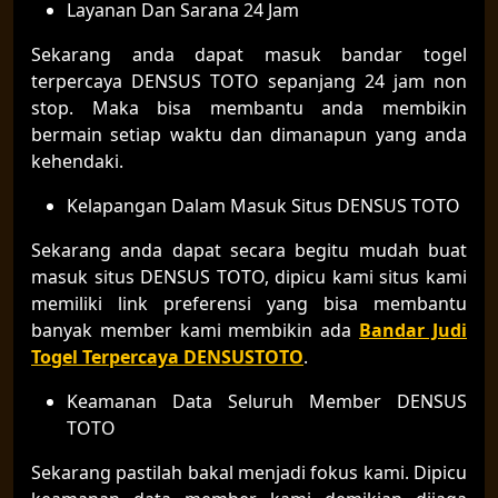
Layanan Dan Sarana 24 Jam
Sekarang anda dapat masuk bandar togel
terpercaya DENSUS TOTO sepanjang 24 jam non
stop. Maka bisa membantu anda membikin
bermain setiap waktu dan dimanapun yang anda
kehendaki.
Kelapangan Dalam Masuk Situs DENSUS TOTO
Sekarang anda dapat secara begitu mudah buat
masuk situs DENSUS TOTO, dipicu kami situs kami
memiliki link preferensi yang bisa membantu
banyak member kami membikin ada
Bandar Judi
Togel Terpercaya DENSUSTOTO
.
Keamanan Data Seluruh Member DENSUS
TOTO
Sekarang pastilah bakal menjadi fokus kami. Dipicu