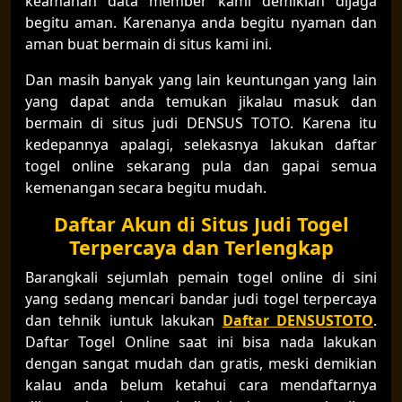
keamanan data member kami demikian dijaga
begitu aman. Karenanya anda begitu nyaman dan
aman buat bermain di situs kami ini.
Dan masih banyak yang lain keuntungan yang lain
yang dapat anda temukan jikalau masuk dan
bermain di situs judi DENSUS TOTO. Karena itu
kedepannya apalagi, selekasnya lakukan daftar
togel online sekarang pula dan gapai semua
kemenangan secara begitu mudah.
Daftar Akun di Situs Judi Togel
Terpercaya dan Terlengkap
Barangkali sejumlah pemain togel online di sini
yang sedang mencari bandar judi togel terpercaya
dan tehnik iuntuk lakukan
Daftar DENSUSTOTO
.
Daftar Togel Online saat ini bisa nada lakukan
dengan sangat mudah dan gratis, meski demikian
kalau anda belum ketahui cara mendaftarnya