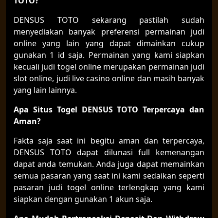
TOTO?
DENSUS TOTO sekarang pastilah sudah
menyediakan banyak preferensi permainan judi
online yang lain yang dapat dimainkan cukup
gunakan 1 id saja. Permainan yang kami siapkan
kecuali judi togel online merupakan permainan judi
slot online, judi live casino online dan masih banyak
yang lain lainnya.
Apa Situs Togel DENSUS TOTO Terpercaya dan
Aman?
Fakta saja saat ini begitu aman dan terpercaya,
DENSUS TOTO dapat dilunasi full kemenangan
dapat anda temukan. Anda juga dapat memainkan
semua pasaran yang saat ini kami sedaikan seperti
pasaran judi togel online terlengkap yang kami
siapkan dengan gunakan 1 akun saja.