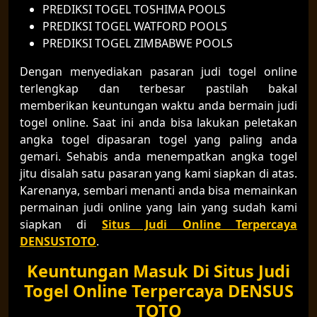
PREDIKSI TOGEL TOSHIMA POOLS
PREDIKSI TOGEL WATFORD POOLS
PREDIKSI TOGEL ZIMBABWE POOLS
Dengan menyediakan pasaran judi togel online
terlengkap dan terbesar pastilah bakal
memberikan keuntungan waktu anda bermain judi
togel online. Saat ini anda bisa lakukan peletakan
angka togel dipasaran togel yang paling anda
gemari. Sehabis anda menempatkan angka togel
jitu disalah satu pasaran yang kami siapkan di atas.
Karenanya, sembari menanti anda bisa memainkan
permainan judi online yang lain yang sudah kami
siapkan di
Situs Judi Online Terpercaya
DENSUSTOTO
.
Keuntungan Masuk Di Situs Judi
Togel Online Terpercaya DENSUS
TOTO