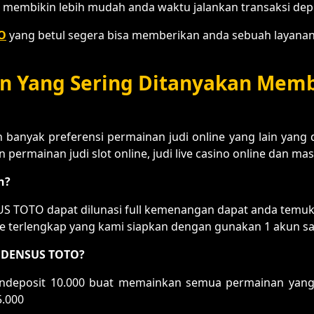
 membikin lebih mudah anda waktu jalankan transaksi dep
O
yang betul segera bisa memberikan anda sebuah layanan 
an Yang Sering Ditanyakan Me
anyak preferensi permainan judi online yang lain yang 
permainan judi slot online, judi live casino online dan mas
n?
NSUS TOTO dapat dilunasi full kemenangan dapat anda te
line terlengkap yang kami siapkan dengan gunakan 1 akun sa
i DENSUS TOTO?
ndeposit 10.000 buat memainkan semua permainan yang
5.000