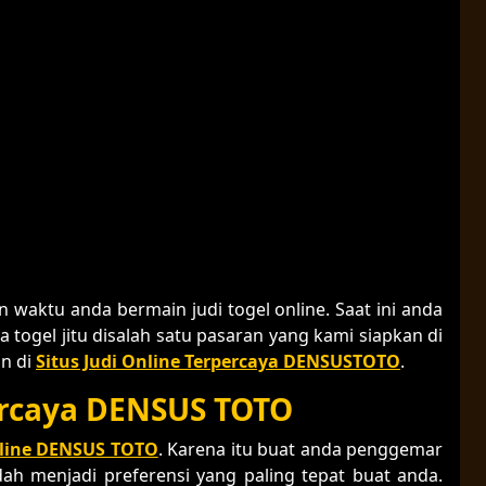
waktu anda bermain judi togel online. Saat ini anda
togel jitu disalah satu pasaran yang kami siapkan di
an di
Situs Judi Online Terpercaya DENSUSTOTO
.
percaya DENSUS TOTO
nline DENSUS TOTO
. Karena itu buat anda penggemar
ah menjadi preferensi yang paling tepat buat anda.