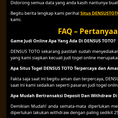
Didorong semua data yang anda kasih nantunya buat
Begitu berita lengkap kami perihal
Situs DENSUSTOT
kami.
FAQ – Pertanya
Game Judi Online Apa Yang Ada Di DENSUS TOTO?
DENSUS TOTO sekarang pastilah sudah menyediakan b
yang kami siapkan kecuali judi togel online merupakan 
Apa Situs Togel DENSUS TOTO Terpercaya dan Ama
Fakta saja saat ini begitu aman dan terpercaya, DE
saat ini kami sedaikan seperti pasaran judi togel on
Apa Mudah
Bert
ransaksi Deposit Dan Withdraw D
Demikian Mudah! anda semata-mata diperlukan me
diperlukan lakukan withdraw dengan paling sedikit 2