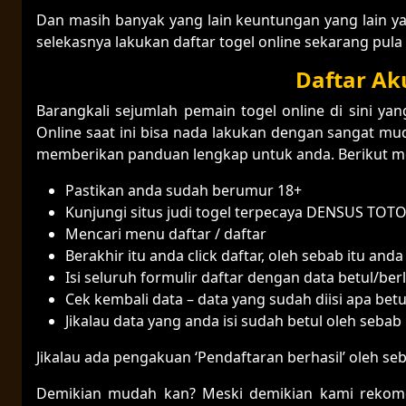
Dan masih banyak yang lain keuntungan yang lain ya
selekasnya lakukan daftar togel online sekarang pu
Daftar Aku
Barangkali sejumlah pemain togel online di sini ya
Online saat ini bisa nada lakukan dengan sangat mud
memberikan panduan lengkap untuk anda. Berikut mer
Pastikan anda sudah berumur 18+
Kunjungi situs judi togel terpecaya DENSUS TOT
Mencari menu daftar / daftar
Berakhir itu anda click daftar, oleh sebab itu and
Isi seluruh formulir daftar dengan data betul/ber
Cek kembali data – data yang sudah diisi apa betu
Jikalau data yang anda isi sudah betul oleh sebab
Jikalau ada pengakuan ‘Pendaftaran berhasil’ oleh 
Demikian mudah kan? Meski demikian kami rekomen