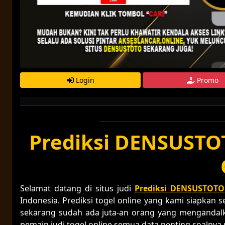
Login
Promo
Prediksi DENSUSTOTO
Selamat datang di situs judi
Prediksi DENSUSTOTO
Indonesia. Prediksi togel online yang kami siapkan s
sekarang sudah ada juta-an orang yang mengandalk
pemain judi togel online semua data penting soalnya p