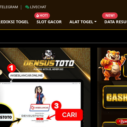
TELEGRAM
LIVECHAT
REDIKSI TOGEL
SLOT GACOR
ALAT TOGEL
DATA RESU