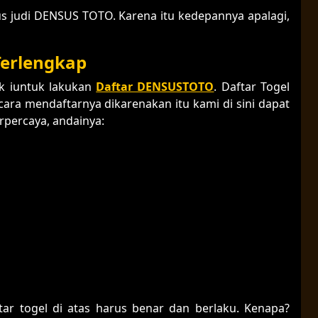
us judi DENSUS TOTO. Karena itu kedepannya apalagi,
 Terlengkap
ik iuntuk lakukan
Daftar DENSUSTOTO
. Daftar Togel
cara mendaftarnya dikarenakan itu kami di sini dapat
rpercaya, andainya:
r togel di atas harus benar dan berlaku. Kenapa?