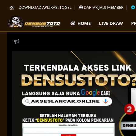
DOWNLOAD APLIKASI TOGEL
DAFTAR JADI MEMBER
HOME
LIVE DRAW
P