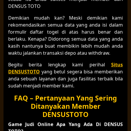
DENSUS TOTO
Demikian mudah kan? Meski demikian kami
rekomendasikan semua data yang anda isi dalam
formulir daftar togel di atas harus benar dan
berlaku. Kenapa? Didorong semua data yang anda
kasih nantunya buat membikin lebih mudah anda
waktu jalankan transaksi depo atau withdraw.
Begitu berita lengkap kami perihal
Situs
DENSUSTOTO
yang betul segera bisa memberikan
anda sebuah layanan dan juga fasilitas terbaik bila
sudah menjadi member kami.
FAQ – Pertanyaan Yang Sering
Ditanyakan Member
DENSUSTOTO
Game Judi Online Apa Yang Ada Di DENSUS