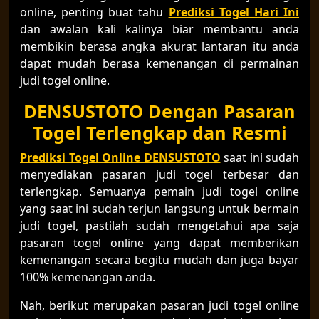
online, penting buat tahu
Prediksi Togel Hari Ini
dan awalan kali kalinya biar membantu anda
membikin berasa angka akurat lantaran itu anda
dapat mudah berasa kemenangan di permainan
judi togel online.
DENSUSTOTO Dengan Pasaran
Togel Terlengkap dan Resmi
Prediksi Togel Online DENSUSTOTO
saat ini sudah
menyediakan pasaran judi togel terbesar dan
terlengkap. Semuanya pemain judi togel online
yang saat ini sudah terjun langsung untuk bermain
judi togel, pastilah sudah mengetahui apa saja
pasaran togel online yang dapat memberikan
kemenangan secara begitu mudah dan juga bayar
100% kemenangan anda.
Nah, berikut merupakan pasaran judi togel online