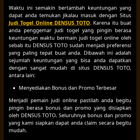
Waktu ini semakin bertambah keuntungan yang
dapat anda temukan jikalau masuk dengan Situs
Judi Togel Online DENSUS TOTO
. Karena itu buat
anda penggemar judi togel yang pingin berasa
keuntungan waktu bermain judi togel online oleh
sebab itu DENSUS TOTO sudah menjadi preferensi
yang paling tepat buat anda. Dibawah ini adalah
sejumlah keuntungan yang bisa anda dapatkan
dengan sangat mudah di situs DENSUS TOTO,
antara lain:
Menyediakan Bonus dan Promo Terbesar
Menjadi pemain judi online pastilah anda begitu
pingin berasa bonus dan promo yang disiapkan
oleh DENSUS TOTO. Seluruhnya bonus dan promo
yang kami siapkan dapat anda claim secara begitu
mudah.