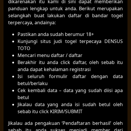
dikarenakan itu kami di sini dapat memberikan
panduan lengkap untuk anda. Berikut merupakan
selangkah buat lakukan daftar di bandar togel
terpercaya, andainya:
Pastikan anda sudah berumur 18+
Kunjungi situs judi togel terpecaya DENSUS
TOTO
Mencari menu daftar / daftar
Berakhir itu anda click daftar, oleh sebab itu
anda dapat kehalaman registrasi
Isi seluruh formulir daftar dengan data
betul/berlaku
Cek kembali data – data yang sudah diisi apa
betul
Jikalau data yang anda isi sudah betul oleh
sebab itu click KIRIM/SUBMIT
Jikalau ada pengakuan ‘Pendaftaran berhasil’ oleh
sebab itu anda sukses menjadi member dari