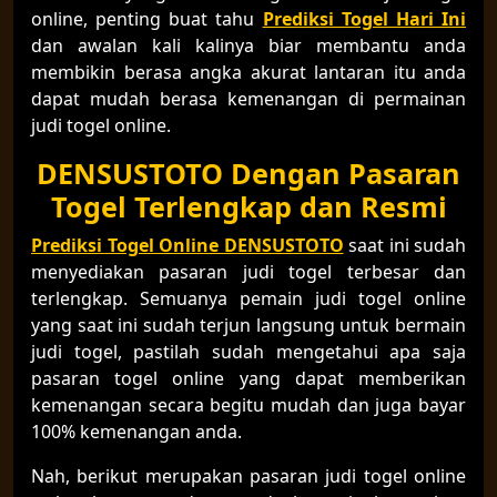
online, penting buat tahu
Prediksi Togel Hari Ini
dan awalan kali kalinya biar membantu anda
membikin berasa angka akurat lantaran itu anda
dapat mudah berasa kemenangan di permainan
judi togel online.
DENSUSTOTO Dengan Pasaran
Togel Terlengkap dan Resmi
Prediksi Togel Online DENSUSTOTO
saat ini sudah
menyediakan pasaran judi togel terbesar dan
terlengkap. Semuanya pemain judi togel online
yang saat ini sudah terjun langsung untuk bermain
judi togel, pastilah sudah mengetahui apa saja
pasaran togel online yang dapat memberikan
kemenangan secara begitu mudah dan juga bayar
100% kemenangan anda.
Nah, berikut merupakan pasaran judi togel online