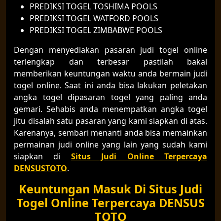
PREDIKSI TOGEL TOSHIMA POOLS
PREDIKSI TOGEL WATFORD POOLS
PREDIKSI TOGEL ZIMBABWE POOLS
Dengan menyediakan pasaran judi togel online
terlengkap dan terbesar pastilah bakal
memberikan keuntungan waktu anda bermain judi
togel online. Saat ini anda bisa lakukan peletakan
angka togel dipasaran togel yang paling anda
gemari. Sehabis anda menempatkan angka togel
jitu disalah satu pasaran yang kami siapkan di atas.
Karenanya, sembari menanti anda bisa memainkan
permainan judi online yang lain yang sudah kami
siapkan di
Situs Judi Online Terpercaya
DENSUSTOTO
.
Keuntungan Masuk Di Situs Judi
Togel Online Terpercaya DENSUS
TOTO