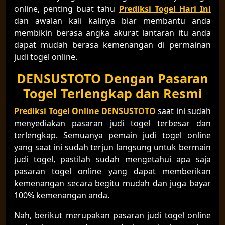
online, penting buat tahu
Prediksi Togel Hari Ini
dan awalan kali kalinya biar membantu anda
membikin berasa angka akurat lantaran itu anda
dapat mudah berasa kemenangan di permainan
judi togel online.
DENSUSTOTO Dengan Pasaran
Togel Terlengkap dan Resmi
Prediksi Togel Online DENSUSTOTO
saat ini sudah
menyediakan pasaran judi togel terbesar dan
terlengkap. Semuanya pemain judi togel online
yang saat ini sudah terjun langsung untuk bermain
judi togel, pastilah sudah mengetahui apa saja
pasaran togel online yang dapat memberikan
kemenangan secara begitu mudah dan juga bayar
100% kemenangan anda.
Nah, berikut merupakan pasaran judi togel online