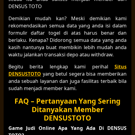
DENSUS TOTO
Demikian mudah kan? Meski demikian kami
rekomendasikan semua data yang anda isi dalam
formulir daftar togel di atas harus benar dan
berlaku. Kenapa? Didorong semua data yang anda
kasih nantunya buat membikin lebih mudah anda
waktu jalankan transaksi depo atau withdraw.
Begitu berita lengkap kami perihal
Situs
DENSUSTOTO
yang betul segera bisa memberikan
anda sebuah layanan dan juga fasilitas terbaik bila
sudah menjadi member kami.
FAQ – Pertanyaan Yang Sering
Ditanyakan Member
DENSUSTOTO
Game Judi Online Apa Yang Ada Di DENSUS