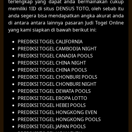
terlengkap yang dapat anda bermainakan cukup
memiliki 1ID di situs DENSUS TOTO, oleh sebab itu
anda segera bisa mendapatkan angka akurat anda
di antara antara lainnya pasaran Judi Togel Online
yang kami siapkan di bawah berikut ini:
PREDIKSI TOGEL CALIFORNIA
PREDIKSI TOGEL CAMBODIA NIGHT
PREDIKSI TOGEL CANADIA POOLS
PREDIKSI TOGEL CHINA NIGHT
PREDIKSI TOGEL CHINA POOLS
PREDIKSI TOGEL CHONBURI POOLS
PREDIKSI TOGEL CHONBURI NIGHT
PREDIKSI TOGEL DEWATA POOLS
PREDIKSI TOGEL EROPA LOTTO
PREDIKSI TOGEL HEBEI POOLS
PREDIKSI TOGEL HONGKONG EVEN
PREDIKSI TOGEL HONGKONG POOLS
PREDIKSI TOGEL JAPAN POOLS