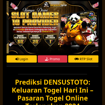
Login
Promo
RTP Slot
Prediksi DENSUSTOTO:
Keluaran Togel Hari Ini –
Pasaran Togel Online