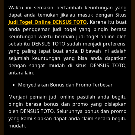
Waktu ini semakin bertambah keuntungan yang
dapat anda temukan jikalau masuk dengan Situs
Judi Togel Online DENSUS TOTO
. Karena itu buat
anda penggemar judi togel yang pingin berasa
keuntungan waktu bermain judi togel online oleh
sebab itu DENSUS TOTO sudah menjadi preferensi
yang paling tepat buat anda. Dibawah ini adalah
sejumlah keuntungan yang bisa anda dapatkan
dengan sangat mudah di situs DENSUS TOTO,
antara lain:
Menyediakan Bonus dan Promo Terbesar
Menjadi pemain judi online pastilah anda begitu
pingin berasa bonus dan promo yang disiapkan
oleh DENSUS TOTO. Seluruhnya bonus dan promo
yang kami siapkan dapat anda claim secara begitu
mudah.