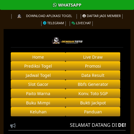
WHATSAPP
DOWNLOAD APLIKASI TOGEL
DAFTAR JADI MEMBER
TELEGRAM
LIVECHAT
Home
Live Draw
Prediksi Togel
Promosi
Jadwal Togel
Data Result
Slot Gacor
Bbfs Generator
Paito Warna
Konv. Toto SGP
Buku Mimpi
Bukti Jackpot
Keluhan
Panduan
SELAMAT DATANG DI
DENSUS