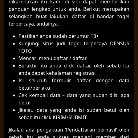
dikarenakan itu kami di sini dapat memberikan
panduan lengkap untuk anda. Berikut merupakan
selangkah buat lakukan daftar di bandar togel
terpercaya, andainya:
Pastikan anda sudah berumur 18+
Kunjungi situs judi togel terpecaya DENSUS
TOTO
Mencari menu daftar / daftar
Berakhir itu anda click daftar, oleh sebab itu
anda dapat kehalaman registrasi
Isi seluruh formulir daftar dengan data
betul/berlaku
Cek kembali data – data yang sudah diisi apa
betul
Jikalau data yang anda isi sudah betul oleh
sebab itu click KIRIM/SUBMIT
Jikalau ada pengakuan ‘Pendaftaran berhasil’ oleh
sebab itu anda sukses menjadi member dari